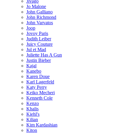
Jivago
Jo Malone
John Galliano
John Richmond
John Varvatos
Joop
Jovoy Paris
Judith Leiber
Juicy Couture
Jul et Mad
Juliette Has A Gun
Justin Bieber
Kajal
Kanebo
Karen Doue
Karl Lagerfeld
Katy Perry
Keiko Mecheri
Kenneth Cole
Kenzo
Khalis
Kiehl's
Kilian
Kim Kardashian
Kiton