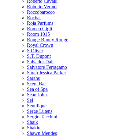
Roberto Cavalli
Roberto Verino
Roccobarocco
Rochas
Roja Parfums
Romeo Gigli
Room 1015
Rouge Bunny Rouge
Royal Crown
S.Oliver
S.T. Dupont
Salvador Dali
Salvatore Ferragamo
Sarah Jessica Parker
Sarahs
Scent Bar
Sea of Spa
Sean John
Sel
Sentifique
Serge Lutens
Sergio Tacchini
Shaik
Shakira
Shawn Mendes