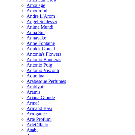
Amouage
Amouroud
Andre L'Arom
Angel Schlesser
Anima Mundi
Anna Sui
Annayake
Anne Fontaine
Annick Goutal
Antonia's Flowers
Antonio Banderas
Antonio Puig
Antonio Visconti
Aquolina
Arabesque Perfumes
Arabiyat
Aramis
Ariana Grande
Armaf
Armand Basi
Arrogance
Arte Profumi
ArteOlfatto
Asabi