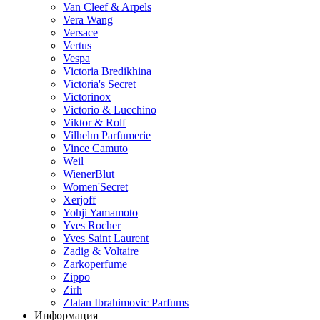
Van Cleef & Arpels
Vera Wang
Versace
Vertus
Vespa
Victoria Bredikhina
Victoria's Secret
Victorinox
Victorio & Lucchino
Viktor & Rolf
Vilhelm Parfumerie
Vince Camuto
Weil
WienerBlut
Women'Secret
Xerjoff
Yohji Yamamoto
Yves Rocher
Yves Saint Laurent
Zadig & Voltaire
Zarkoperfume
Zippo
Zirh
Zlatan Ibrahimovic Parfums
Информация