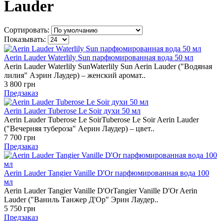
Lauder
Сортировать:
Показывать:
Aerin Lauder Waterlily Sun парфюмированная вода 50 мл
Aerin Lauder Waterlily SunWaterlily Sun Aerin Lauder ("Водяная
лилия" Аэрин Лаудер) – женский аромат..
3 800 грн
Предзаказ
Aerin Lauder Tuberose Le Soir духи 50 мл
Aerin Lauder Tuberose Le SoirTuberose Le Soir Aerin Lauder
("Вечерняя тубероза" Аерин Лаудер) – цвет..
7 700 грн
Предзаказ
Aerin Lauder Tangier Vanille D'Or парфюмированная вода 100
мл
Aerin Lauder Tangier Vanille D'OrTangier Vanille D'Or Aerin
Lauder ("Ваниль Танжер Д'Ор" Эрин Лаудер..
5 750 грн
Предзаказ