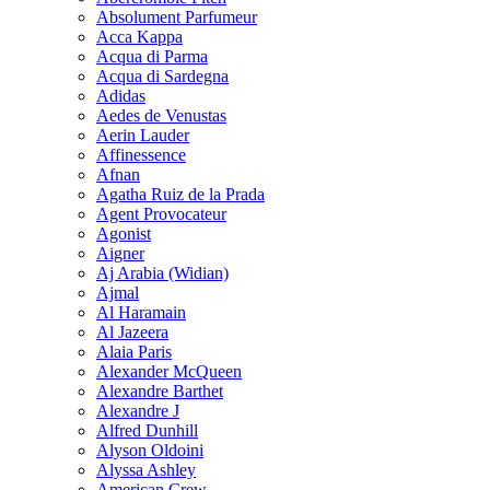
Absolument Parfumeur
Acca Kappa
Acqua di Parma
Acqua di Sardegna
Adidas
Aedes de Venustas
Aerin Lauder
Affinessence
Afnan
Agatha Ruiz de la Prada
Agent Provocateur
Agonist
Aigner
Aj Arabia (Widian)
Ajmal
Al Haramain
Al Jazeera
Alaia Paris
Alexander McQueen
Alexandre Barthet
Alexandre J
Alfred Dunhill
Alyson Oldoini
Alyssa Ashley
American Crew