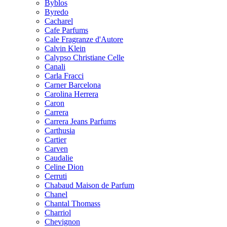
Byblos
Byredo
Cacharel
Cafe Parfums
Cale Fragranze d'Autore
Calvin Klein
Calypso Christiane Celle
Canali
Carla Fracci
Carner Barcelona
Carolina Herrera
Caron
Carrera
Carrera Jeans Parfums
Carthusia
Cartier
Carven
Caudalie
Celine Dion
Cerruti
Chabaud Maison de Parfum
Chanel
Chantal Thomass
Charriol
Chevignon