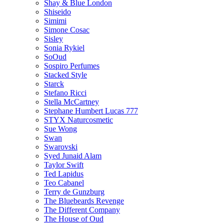
Shay & Blue London
Shiseido
Simimi
Simone Cosac
Sisley
Sonia Rykiel
SoOud
Sospiro Perfumes
Stacked Style
Starck
Stefano Ricci
Stella McCartney
Stephane Humbert Lucas 777
STYX Naturсosmetic
Sue Wong
Swan
Swarovski
Syed Junaid Alam
Taylor Swift
Ted Lapidus
Teo Cabanel
Terry de Gunzburg
The Bluebeards Revenge
The Different Company
The House of Oud