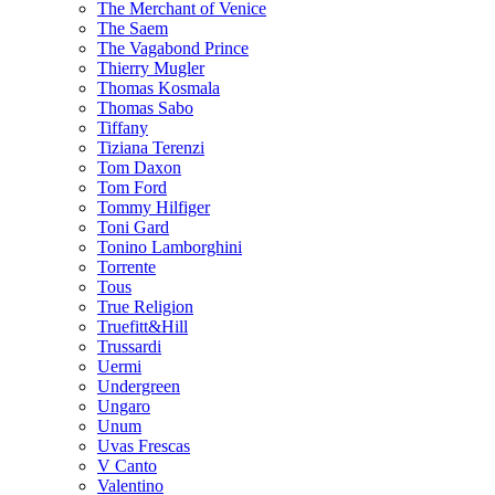
The Merchant of Venice
The Saem
The Vagabond Prince
Thierry Mugler
Thomas Kosmala
Thomas Sabo
Tiffany
Tiziana Terenzi
Tom Daxon
Tom Ford
Tommy Hilfiger
Toni Gard
Tonino Lamborghini
Torrente
Tous
True Religion
Truefitt&Hill
Trussardi
Uermi
Undergreen
Ungaro
Unum
Uvas Frescas
V Canto
Valentino