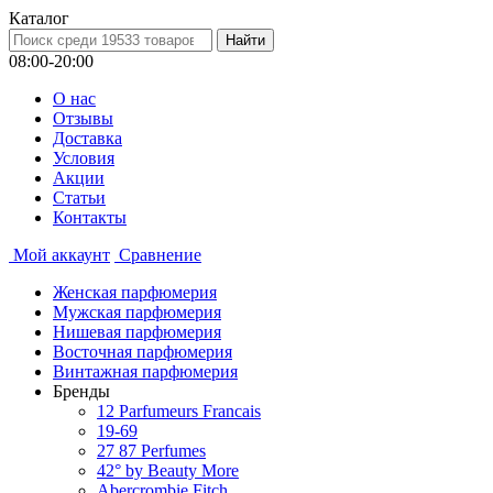
Каталог
08:00-20:00
О нас
Отзывы
Доставка
Условия
Aкции
Статьи
Контакты
Мой аккаунт
Сравнение
Женская парфюмерия
Мужская парфюмерия
Нишевая парфюмерия
Восточная парфюмерия
Винтажная парфюмерия
Бренды
12 Parfumeurs Francais
19-69
27 87 Perfumes
42° by Beauty More
Abercrombie Fitch