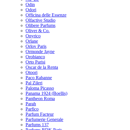
Odin
Odori
Officina delle Essenze
Olfactive Studio
Olibere Parfums
Oliver & Co.
Onyrico
Orlane
Orlov Paris
Ormonde Jayne
Orobianco
Orto Parisi
Oscar de la Renta
Otoori
Paco Rabanne
Pal Zileri
Paloma Picasso
Panama 1924 (Boellis)
Pantheon Roma
Parah
Parfico
Parfum Facteur
Parfumerie Generale
Parfums 137
Parfums BDK Paris