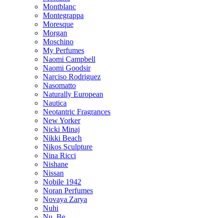
Montblanc
Montegrappa
Moresque
Morgan
Moschino
My Perfumes
Naomi Campbell
Naomi Goodsir
Narciso Rodriguez
Nasomatto
Naturally European
Nautica
Neotantric Fragrances
New Yorker
Nicki Minaj
Nikki Beach
Nikos Sculpture
Nina Ricci
Nishane
Nissan
Nobile 1942
Noran Perfumes
Novaya Zarya
Nuhi
Nu_Be