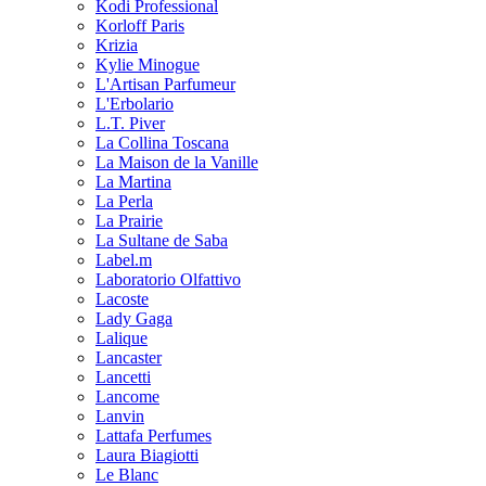
Kodi Professional
Korloff Paris
Krizia
Kylie Minogue
L'Artisan Parfumeur
L'Erbolario
L.T. Piver
La Collina Toscana
La Maison de la Vanille
La Martina
La Perla
La Prairie
La Sultane de Saba
Label.m
Laboratorio Olfattivo
Lacoste
Lady Gaga
Lalique
Lancaster
Lancetti
Lancome
Lanvin
Lattafa Perfumes
Laura Biagiotti
Le Blanc