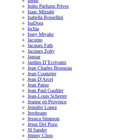
Ineke
Initio Parfums Prives
Isaac Mizrahi
Isabella Rossellini
IsaDora
Ischia
Issey Miyake
Jacomo
Jacques Fath
Jacques Zolty
Jaguar
Jardins D`Ecrivains
Jean Charles Brosseau
Jean Couturier
Jean D'Arcel
Jean Patou
Jean Paul Gaultier
Jean-Louis Scherrer
Jeanne en Provence
Jennifer Lopez
Jeroboam
Jessica Simpson
Jesus Del Pozo
Jil Sander
Jimmy Choo