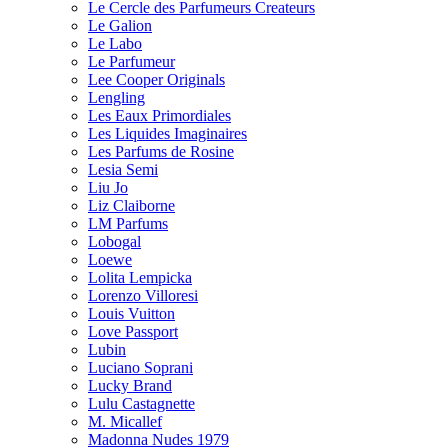
Le Cercle des Parfumeurs Createurs
Le Galion
Le Labo
Le Parfumeur
Lee Cooper Originals
Lengling
Les Eaux Primordiales
Les Liquides Imaginaires
Les Parfums de Rosine
Lesia Semi
Liu Jo
Liz Claiborne
LM Parfums
Lobogal
Loewe
Lolita Lempicka
Lorenzo Villoresi
Louis Vuitton
Love Passport
Lubin
Luciano Soprani
Lucky Brand
Lulu Castagnette
M. Micallef
Madonna Nudes 1979