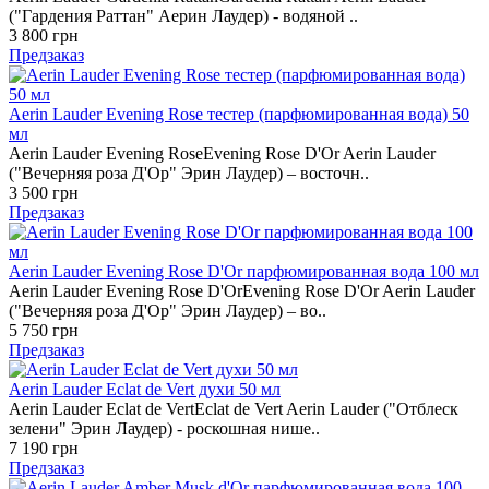
("Гардения Раттан" Аерин Лаудер) - водяной ..
3 800 грн
Предзаказ
Aerin Lauder Evening Rose тестер (парфюмированная вода) 50
мл
Aerin Lauder Evening RoseEvening Rose D'Or Aerin Lauder
("Вечерняя роза Д'Ор" Эрин Лаудер) – восточн..
3 500 грн
Предзаказ
Aerin Lauder Evening Rose D'Or парфюмированная вода 100 мл
Aerin Lauder Evening Rose D'OrEvening Rose D'Or Aerin Lauder
("Вечерняя роза Д'Ор" Эрин Лаудер) – во..
5 750 грн
Предзаказ
Aerin Lauder Eclat de Vert духи 50 мл
Aerin Lauder Eclat de VertEclat de Vert Aerin Lauder ("Отблеск
зелени" Эрин Лаудер) - роскошная нише..
7 190 грн
Предзаказ