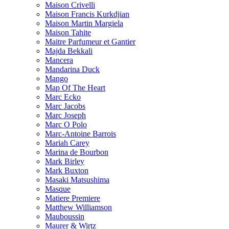
Maison Crivelli
Maison Francis Kurkdjian
Maison Martin Margiela
Maison Tahite
Maitre Parfumeur et Gantier
Majda Bekkali
Mancera
Mandarina Duck
Mango
Map Of The Heart
Marc Ecko
Marc Jacobs
Marc Joseph
Marc O Polo
Marc-Antoine Barrois
Mariah Carey
Marina de Bourbon
Mark Birley
Mark Buxton
Masaki Matsushima
Masque
Matiere Premiere
Matthew Williamson
Mauboussin
Maurer & Wirtz