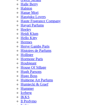
Halle Berry
Halston
Hanae Mori
Harajuku Lovers
Haute Fragrance Company
Hayari Parfums
Heeley
Heidi Klum
Hello Kitty
Hermes
Herve Gambs Paris
Histoires de Parfums
Hollister
Hormone Paris
Houbigant
House Of Sillage
Hugh Parsons
Hugo Boss
Huitieme Art Parfums
Humiecki & Graef
Hummer
Iceberg
IKKS
Il Profvmo