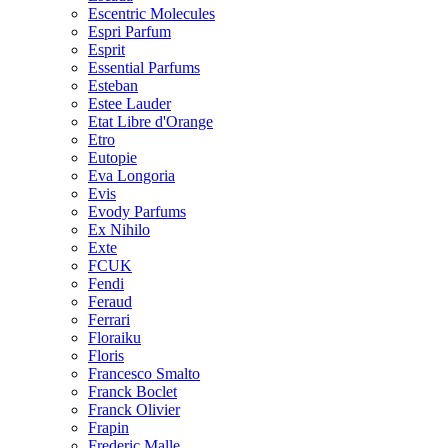
Escentric Molecules
Espri Parfum
Esprit
Essential Parfums
Esteban
Estee Lauder
Etat Libre d'Orange
Etro
Eutopie
Eva Longoria
Evis
Evody Parfums
Ex Nihilo
Exte
FCUK
Fendi
Feraud
Ferrari
Floraiku
Floris
Francesco Smalto
Franck Boclet
Franck Olivier
Frapin
Frederic Malle