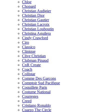
Chloe
Chopard
Christian Audigier
Christian Dior
Christian Gautier
Christian Lacroix
Christian Louboutin
Christina Aguilera
Cindy Crawford
Ciro
Classico
Clinique
Clive Christian
Clubman Pinaud
CnR Create
Coach
Collistar
Comme Des Garcons
Comptoir Sud Pacifique
Coquillete Paris
Costume National
Courreges
Creed
Cristiano Ronaldo
Cuarzo The Circle