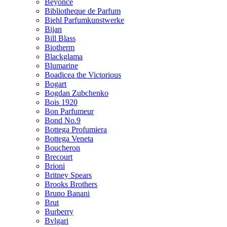
Beyonce
Bibliotheque de Parfum
Biehl Parfumkunstwerke
Bijan
Bill Blass
Biotherm
Blackglama
Blumarine
Boadicea the Victorious
Bogart
Bogdan Zubchenko
Bois 1920
Bon Parfumeur
Bond No.9
Bottega Profumiera
Bottega Veneta
Boucheron
Brecourt
Brioni
Britney Spears
Brooks Brothers
Bruno Banani
Brut
Burberry
Bvlgari