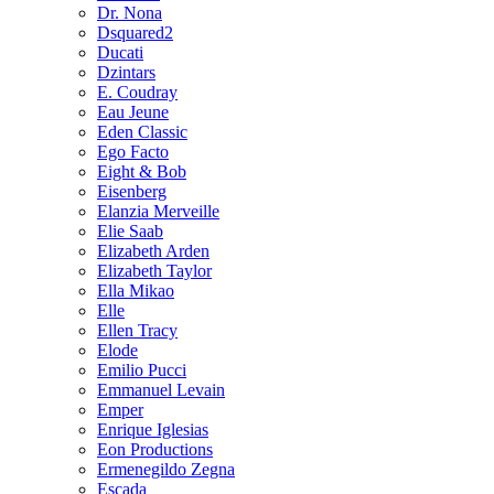
Dr. Nona
Dsquared2
Ducati
Dzintars
E. Coudray
Eau Jeune
Eden Classic
Ego Facto
Eight & Bob
Eisenberg
Elanzia Merveille
Elie Saab
Elizabeth Arden
Elizabeth Taylor
Ella Mikao
Elle
Ellen Tracy
Elode
Emilio Pucci
Emmanuel Levain
Emper
Enrique Iglesias
Eon Productions
Ermenegildo Zegna
Escada