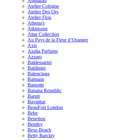
Asgharali
Atelier Cologne
Atelier Des Ors
Atelier Flou
Athena's
Atkinsons
Attar Collection
Au Pays de la Fleur d’Oranger
Axis
Azalia Parfums
Azzaro
Baldessarini
Baldinini
Balenciaga
Balmain
Bamotte
Banana Republic
Baruti
Baviphat
BeauFort London
Bebe
Benetton
Bentley
Beso Beach
Betty Barclay