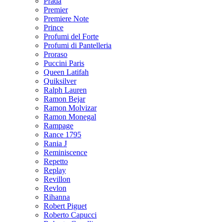
Prada
Premier
Premiere Note
Prince
Profumi del Forte
Profumi di Pantelleria
Proraso
Puccini Paris
Queen Latifah
Quiksilver
Ralph Lauren
Ramon Bejar
Ramon Molvizar
Ramon Monegal
Rampage
Rance 1795
Rania J
Reminiscence
Repetto
Replay
Revillon
Revlon
Rihanna
Robert Piguet
Roberto Capucci