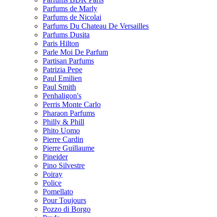
Parfums de Marly
Parfums de Nicolai
Parfums Du Chateau De Versailles
Parfums Dusita
Paris Hilton
Parle Moi De Parfum
Partisan Parfums
Patrizia Pepe
Paul Emilien
Paul Smith
Penhaligon's
Perris Monte Carlo
Pharaon Parfums
Philly & Phill
Phito Uomo
Pierre Cardin
Pierre Guillaume
Pineider
Pino Silvestre
Poiray
Police
Pomellato
Pour Toujours
Pozzo di Borgo