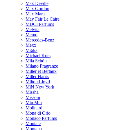
Max Deville
Max Gordon
Max Mara
May Fair Le Caire
MDCI Parfums
Melvita
Memo
Mercedes-Benz
Mexx
Mi6ka
Michael Kors
Mila Schön
Milano Fragranze
Miller et Bertaux
Miller Harris
Milton Lloyd
MiN New York
Missha
Missoni
Miu Miu
Molinard
Mona di Orio
Monaco Parfums
Montale
Montana