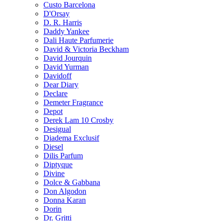
Custo Barcelona
D'Orsay
D. R. Harris
Daddy Yankee
Dali Haute Parfumerie
David & Victoria Beckham
David Jourquin
David Yurman
Davidoff
Dear Diary
Declare
Demeter Fragrance
Depot
Derek Lam 10 Crosby
Desigual
Diadema Exclusif
Diesel
Dilis Parfum
Diptyque
Divine
Dolce & Gabbana
Don Algodon
Donna Karan
Dorin
Dr. Gritti