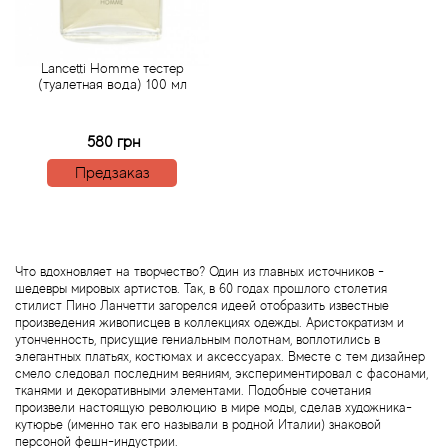
Acqua di Parma
Lancetti Homme тестер
(туалетная вода) 100 мл
Acqua di Sardegna
580 грн
Adidas
Предзаказ
Aedes de Venustas
Aerin Lauder
Что вдохновляет на творчество? Один из главных источников -
шедевры мировых артистов. Так, в 60 годах прошлого столетия
Affinessence
стилист Пино Ланчетти загорелся идеей отобразить известные
произведения живописцев в коллекциях одежды. Аристократизм и
утонченность, присущие гениальным полотнам, воплотились в
Afnan
элегантных платьях, костюмах и аксессуарах. Вместе с тем дизайнер
смело следовал последним веяниям, экспериментировал с фасонами,
тканями и декоративными элементами. Подобные сочетания
Agatha Ruiz de la Prada
произвели настоящую революцию в мире моды, сделав художника-
кутюрье (именно так его называли в родной Италии) знаковой
персоной фешн-индустрии.
Agent Provocateur