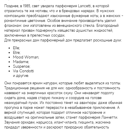
Позднее, в 1985, свет увидела парфюмерия Lancetti, в которой
отразились те же мотивы, что и в брендовых нарядах. В мужских
Agonist
композициях преобладают изысканные фужерные ноты, а в женских -
романтичные цветочные. Особое внимание производитель уделил
флаконам: они изготовлены из венецианского стекла. Благородный
Aigner
материал призван подчеркнуть изящество душистых жидкостей,
заключенных в прелестных сосудах.
Для прекрасных дам парфюмерный дом предлагает роскошные духи:
Aj Arabia (Widian)
Elle;
Etre;
Ajmal
Mood Woman;
Madame;
Suspense;
Via Condotti
Al Haramain
и другие.
Они понравятся ярким натурам, которые любят выделяться из толпы.
Al Jazeera
Традиционные решения не для них: однообразность и постоянность
навевают на энергичных красоток скуку. Они ненавидят подолгу
сидеть дома, надев старую пижаму и соорудив на голове
Alaia Paris
неаккуратный пучок. Их постоянно тянет на авантюры: даже обычная
прогулка в парке может перерасти в незабываемое приключение. А
верной спутницей, которая подарит отличное настроение и
Alexander McQueen
воодушевит на оригинальные затеи, станет парфюмерия Ланчетти.
Звучания орхидеи, нарцисса, иланг-иланга, гиацинта, жасмина
придадут уверенности и раскроют природную обаятельность