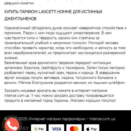
Alexandre Barthet
девушки-кокетки.
КУПИТЬ ПАРФЮМ LANCETTI HOMME ДЛЯ ИСТИННЫХ
Alexandre J
ДЖЕНТЛЬМЕНОВ
Харизматичный обладатель духов излучает невероятное спокойствие и
Alfred Dunhill
гармонию. Рядом с ним люди ощущают умиротворение. В нем
чувствуются сила и твердость, однако они спрятаны за
привлекательной улыбкой и негромким голосом. Молодой человек
Alyson Oldoini
способен проявить характер, когда это необходимо, и заткнуть за пояс
всех недоброжелателей, но предпочитает наслаждаться размеренной
жизнью.
Alyssa Ashley
Безмятежный нрав ароматного творения передают интонации
артемизии, базилика, грейпфрута и танжерина. Затем тихую мелодию
American Crew
разбавляют перец, мускатный орех, герань и корица. В завершение
звучат аккорды пачули, ветивера, ладана, толуанского бальзама и
ванили. Мягкое благоухание раздается нежным, но пышным шлейфом.
Amouage
Заказать нишевые ароматы вы можете в интернет-магазине
intense.com.ua. У нас можно заказать доставку понравившегося
продукта в желаемый город Украины. Желаем хороших покупок!
Amouroud
Andre L'Arom
© 2014-2026 Интернет магазин парфюмерии -
Intense.com.ua