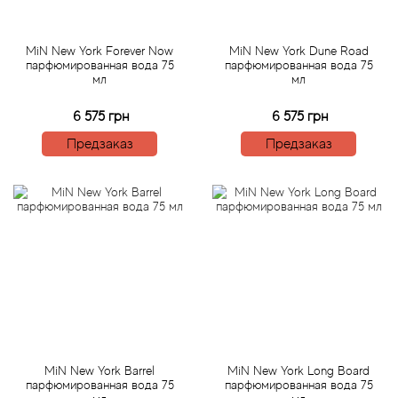
Antonio Visconti
Aquolina
MiN New York Forever Now
MiN New York Dune Road
парфюмированная вода 75
парфюмированная вода 75
мл
мл
Arabesque Perfumes
6 575 грн
6 575 грн
Arabiyat
Предзаказ
Предзаказ
Aramis
Ariana Grande
Armaf
Armand Basi
Arrogance
MiN New York Barrel
MiN New York Long Board
парфюмированная вода 75
парфюмированная вода 75