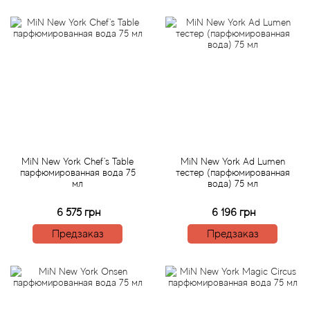
Alexandre Barthet
Alexandre J
Alfred Dunhill
Alyson Oldoini
Alyssa Ashley
MiN New York Chef's Table
MiN New York Ad Lumen
American Crew
парфюмированная вода 75
тестер (парфюмированная
мл
вода) 75 мл
Amouage
6 575 грн
6 196 грн
Предзаказ
Предзаказ
Amouroud
Andre L'Arom