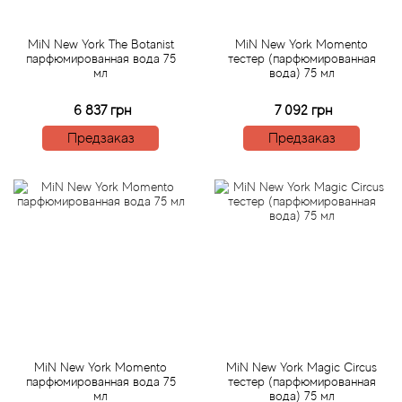
Acqua di Parma
MiN New York The Botanist
MiN New York Momento
парфюмированная вода 75
тестер (парфюмированная
мл
вода) 75 мл
Acqua di Sardegna
6 837 грн
7 092 грн
Adidas
Предзаказ
Предзаказ
Aedes de Venustas
Aerin Lauder
Affinessence
Afnan
Agatha Ruiz de la Prada
MiN New York Momento
MiN New York Magic Circus
парфюмированная вода 75
тестер (парфюмированная
мл
вода) 75 мл
Agent Provocateur