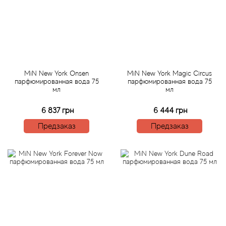
Angel Schlesser
Anima Mundi
Anna Sui
MiN New York Onsen
MiN New York Magic Circus
Annayake
парфюмированная вода 75
парфюмированная вода 75
мл
мл
Anne Fontaine
6 837 грн
6 444 грн
Предзаказ
Предзаказ
Annick Goutal
Antonia's Flowers
Antonio Banderas
Antonio Puig