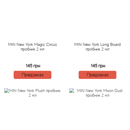
Bamotte
Banana Republic
Baruti
MiN New York Magic Circus
MiN New York Long Board
Baviphat
пробник 2 мл
пробник 2 мл
BeauFort London
145 грн
145 грн
Предзаказ
Предзаказ
Bebe
Benetton
Bentley
Beso Beach