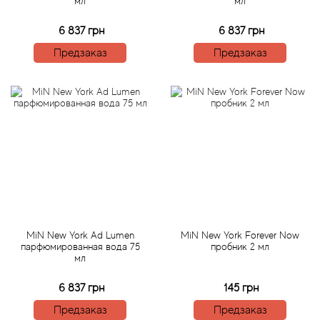
мл
мл
Arte Profumi
6 837 грн
6 837 грн
ArteOlfatto
Предзаказ
Предзаказ
Asabi
Asgharali
Atelier Cologne
Atelier Des Ors
Atelier Flou
MiN New York Ad Lumen
MiN New York Forever Now
парфюмированная вода 75
пробник 2 мл
Athena's
мл
6 837 грн
145 грн
Atkinsons
Предзаказ
Предзаказ