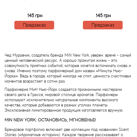
Boadicea the Victorious
145 грн
145 грн
Bogart
Предзаказ
Предзаказ
Bogdan Zubchenko
Bois 1920
Чед Муравчик, создатель бренда MiN New York, уверен: время - самый
ценный человеческий ресурс. А хорошо прожитая жизнь - это
Bon Parfumeur
совокупность приятных событий, которые хочется вспоминать снова и
снова. Именно поэтому парфюмерный дом назван «Минуты Нью-
Йорка». Ведь в городе, который никогда не спит, ценность счастливых
Bond No.9
моментов возрастает в сотни раз.
Парфюмерия МиН Нью-Йорк создается признанными мастерами
своего дела в Грассе, мировой столице ароматов. Парфюмеры
Bottega Profumiera
используют исключительно натуральные компоненты высокого
качества, которые добываются в разных уголках планеты.
Эксклюзивная лимитированная продукция изготовляется вручную.
Bottega Veneta
MIN NEW YORK: ОСТАНОВИСЬ, МГНОВЕНЬЕ!
Boucheron
Брендовое портфолио включает две коллекции под названием Scent
Stories («Ароматные истории»). Каждое творение рассказывает о