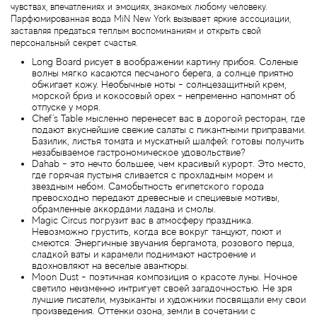
чувствах, впечатлениях и эмоциях, знакомых любому человеку.
Brecourt
Парфюмированная вода MiN New York вызывает яркие ассоциации,
заставляя предаться теплым воспоминаниям и открыть свой
персональный секрет счастья.
Brioni
Long Board рисует в воображении картину прибоя. Соленые
волны мягко касаются песчаного берега, а солнце приятно
Britney Spears
обжигает кожу. Необычные ноты - солнцезащитный крем,
морской бриз и кокосовый орех - непременно напомнят об
отпуске у моря.
Brooks Brothers
Chef's Table мысленно перенесет вас в дорогой ресторан, где
подают вкуснейшие свежие салаты с пикантными приправами.
Базилик, листья томата и мускатный шалфей: готовы получить
Bruno Banani
незабываемое гастрономическое удовольствие?
Dahab - это нечто большее, чем красивый курорт. Это место,
где горячая пустыня сливается с прохладным морем и
звездным небом. Самобытность египетского города
Brut
превосходно передают древесные и специевые мотивы,
обрамленные аккордами ладана и смолы.
Magic Circus погрузит вас в атмосферу праздника.
Burberry
Невозможно грустить, когда все вокруг танцуют, поют и
смеются. Энергичные звучания бергамота, розового перца,
сладкой ваты и карамели поднимают настроение и
Bvlgari
вдохновляют на веселые авантюры.
Moon Dust - поэтичная композиция о красоте луны. Ночное
светило неизменно интригует своей загадочностью. Не зря
Byblos
лучшие писатели, музыканты и художники посвящали ему свои
произведения. Оттенки озона, земли в сочетании с