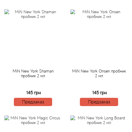
Attar Collection
Au Pays de la Fleur d’Oranger
Axis
Azalia Parfums
Azzaro
MiN New York Shaman
MiN New York Onsen пробник
Baldessarini
пробник 2 мл
2 мл
Baldinini
145 грн
145 грн
Предзаказ
Предзаказ
Balenciaga
Balmain