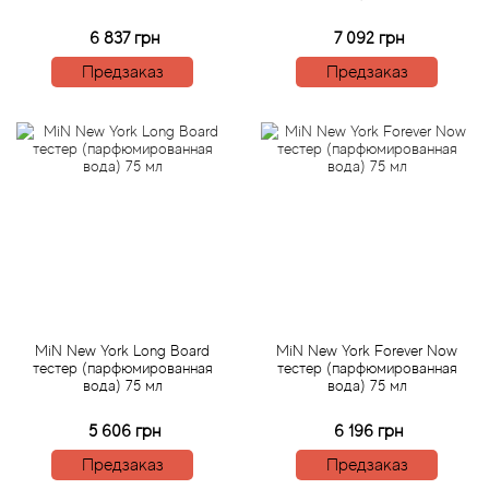
6 837 грн
7 092 грн
Agonist
Предзаказ
Предзаказ
Aigner
Aj Arabia (Widian)
Ajmal
Al Haramain
Al Jazeera
MiN New York Long Board
MiN New York Forever Now
тестер (парфюмированная
тестер (парфюмированная
Alaia Paris
вода) 75 мл
вода) 75 мл
5 606 грн
6 196 грн
Alexander McQueen
Предзаказ
Предзаказ