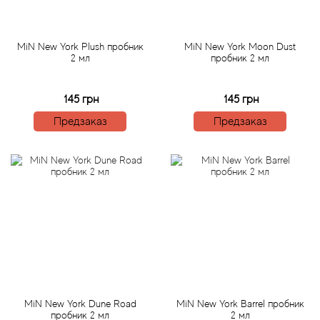
Betty Barclay
Beyonce
MiN New York Plush пробник
MiN New York Moon Dust
2 мл
пробник 2 мл
Bibliotheque de Parfum
145 грн
145 грн
Biehl Parfumkunstwerke
Предзаказ
Предзаказ
Bijan
Bill Blass
Biotherm
Blackglama
Blumarine
MiN New York Dune Road
MiN New York Barrel пробник
пробник 2 мл
2 мл