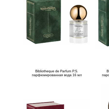
Bibliotheque de Parfum P.S.
B
парфюмированная вода 16 мл
пар
621 грн
Предзаказ