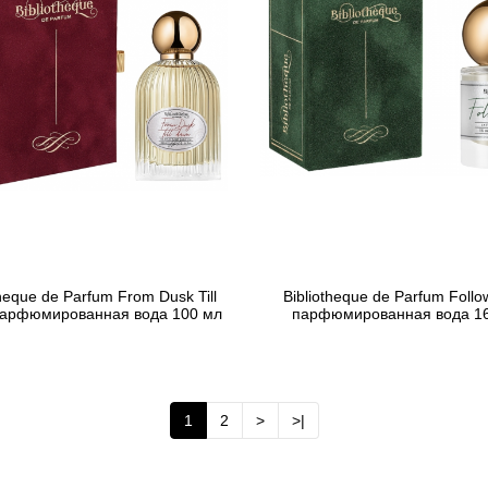
theque de Parfum From Dusk Till
Bibliotheque de Parfum Follo
арфюмированная вода 100 мл
парфюмированная вода 1
1 765 грн
781 грн
Предзаказ
Предзаказ
1
2
>
>|