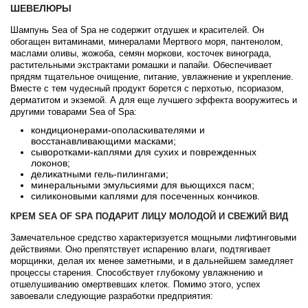
ШЕВЕЛЮРЫ
Шампунь Sea of Spa не содержит отдушек и красителей. Он
обогащен витаминами, минералами Мертвого моря, пантенолом,
маслами оливы, жожоба, семян моркови, косточек винограда,
растительными экстрактами ромашки и папайи. Обеспечивает
прядям тщательное очищение, питание, увлажнение и укрепление.
Вместе с тем чудесный продукт борется с перхотью, псориазом,
дерматитом и экземой. А для еще лучшего эффекта вооружитесь и
другими товарами Sea of Spa:
кондиционерами-ополаскивателями и
восстанавливающими масками;
сыворотками-каплями для сухих и поврежденных
локонов;
деликатными гель-пилингами;
минеральными эмульсиями для вьющихся пасм;
силиконовыми каплями для посеченных кончиков.
КРЕМ SEA OF SPA ПОДАРИТ ЛИЦУ МОЛОДОЙ И СВЕЖИЙ ВИД
Замечательное средство характеризуется мощными лифтинговыми
действиями. Оно препятствует испарению влаги, подтягивает
морщинки, делая их менее заметными, и в дальнейшем замедляет
процессы старения. Способствует глубокому увлажнению и
отшелушиванию омертвевших клеток. Помимо этого, успех
завоевали следующие разработки предприятия: