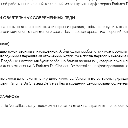
нной работы ныне каждый желающий может купить парфюмерию Parfums Du 
И ОБАЯТЕЛЬНЫХ СОВРЕМЕННЫХ ЛЕДИ
ециалисты тщательно соблюдали нормы и правила, чтобы не нарушить стар
зовали компоненты наивысшего сорта. Так, в состав ароматных творений в
нили).
ию яркой, звонкой и насыщенной. А благодаря особой структуре формулы 
елодичными переливами утонченных ноток. Уже после первого нанесения а
. Подобные настроения будут особенно близки женщинам, которые привыкл
аждого мгновенья. А Parfums Du Chateau De Versailles парфюмированная в
ые смеси во флаконы наилучшего качества. Элегантные бутылочки украша
ковки Parfums Du Chateau De Versailles и крышечки декорированы солнечным
 ХАРЬКОВЕ
De Versailles станут поводом чаще заглядывать на страницы intense.com.u