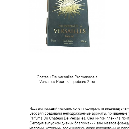
Chateau De Versailles Promenade a
Versailles Pour Lui пробник 2 мл
150 грн
Предзаказ
Издавна каждый человек хочет подчеркнуть индивидуальн
Версаля создавали неподражаемые ароматы, призванные 
Parfums Du Chateau De Versailles. Она мигом пленила по
Сегодня выпуском дивных благоуханий занимается францу
мелодии, которыми восхищались даже коронованные перс