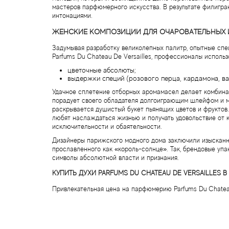
мастеров парфюмерного искусства. В результате филигра
интонациями.
ЖЕНСКИЕ КОМПОЗИЦИИ ДЛЯ ОЧАРОВАТЕЛЬНЫХ 
Задумывая разработку великолепных палитр, опытные сп
Parfums Du Chateau De Versailles, профессионалы исполь
цветочные абсолюты;
выдержки специй (розового перца, кардамона, ва
Удачное сплетение отборных аромамасел делает комбинац
порадует своего обладателя долгоиграющим шлейфом и м
раскрывается душистый букет пьянящих цветов и фруктов
любят наслаждаться жизнью и получать удовольствие от к
исключительности и обаятельности.
Дизайнеры парижского модного дома заключили изысканн
прославленного как «король-солнце». Так, брендовые упа
символы абсолютной власти и признания.
КУПИТЬ ДУХИ PARFUMS DU CHATEAU DE VERSAILLES В
Привлекательная цена на парфюмерию Parfums Du Chateau 