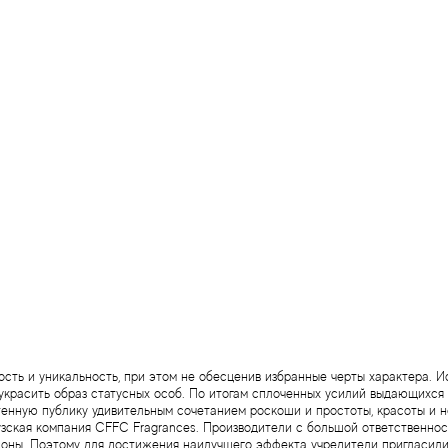
ость и уникальность, при этом не обесценив избранные черты характера. 
украсить образ статусных особ. По итогам сплоченных усилий выдающихся
чтенную публику удивительным сочетанием роскоши и простоты, красоты и н
зская компания CFFC Fragrances. Производители с большой ответственнос
оны. Поэтому для достижения наилучшего эффекта учредители пригласили 