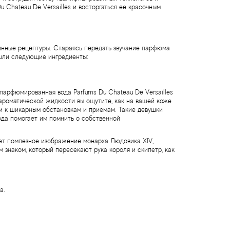
Chateau De Versailles и восторгаться ее красочным
инные рецептуры. Стараясь передать звучание парфюма
ошли следующие ингредиенты:
парфюмированная вода Parfums Du Chateau De Versailles
роматической жидкости вы ощутите, как на вашей коже
и к шикарным обстановкам и приемам. Такие девушки
ода помогает им помнить о собственной
ет помпезное изображение монарха Людовика XIV,
 знаком, который пересекают рука короля и скипетр, как
a.