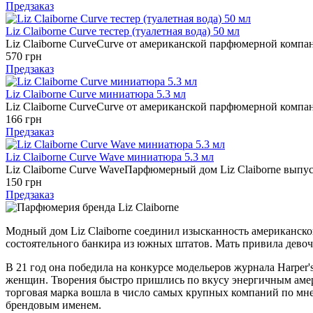
Предзаказ
Liz Claiborne Curve тестер (туалетная вода) 50 мл
Liz Claiborne CurveCurve от американской парфюмерной компании
570 грн
Предзаказ
Liz Claiborne Curve миниатюра 5.3 мл
Liz Claiborne CurveCurve от американской парфюмерной компании
166 грн
Предзаказ
Liz Claiborne Curve Wave миниатюра 5.3 мл
Liz Claiborne Curve WaveПарфюмерный дом Liz Claiborne выпус
150 грн
Предзаказ
Модный дом Liz Claiborne соединил изысканность американског
состоятельного банкира из южных штатов. Мать привила девочк
В 21 год она победила на конкурсе модельеров журнала Harper's
женщин. Творения быстро пришлись по вкусу энергичным амери
торговая марка вошла в число самых крупных компаний по мне
брендовым именем.