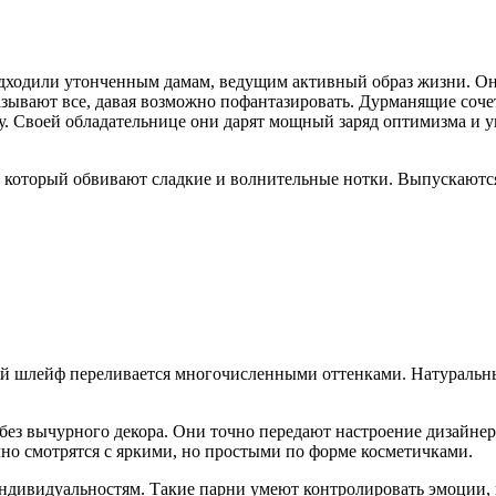
подходили утонченным дамам, ведущим активный образ жизни. 
казывают все, давая возможно пофантазировать. Дурманящие со
. Своей обладательнице они дарят мощный заряд оптимизма и ув
 который обвивают сладкие и волнительные нотки. Выпускаютс
й шлейф переливается многочисленными оттенками. Натуральн
з вычурного декора. Они точно передают настроение дизайнерс
чно смотрятся с яркими, но простыми по форме косметичками.
дивидуальностям. Такие парни умеют контролировать эмоции, и 