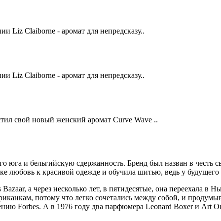
 Liz Claiborne - аромат для непредсказу..
 Liz Claiborne - аромат для непредсказу..
тил свой новый женский аромат Curve Wave ..
о юга и бельгийскую сдержанность. Бренд был назван в честь св
е любовь к красивой одежде и обучила шитью, ведь у будущего з
 Bazaar, а через несколько лет, в пятидесятые, она переехала в 
канкам, потому что легко сочетались между собой, и продумыв
нию Forbes. А в 1976 году два парфюмера Leonard Boxer и Art 