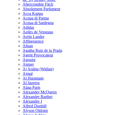
Abercrombie Fitch
Absolument Parfumeur
Acca Kappa
Acqua di Parma
Acqua di Sardegna
Adidas
Aedes de Venustas
Aerin Lauder
Affinessence
Afnan
Agatha Ruiz de la Prada
Agent Provocateur
Agonist
Aigner
Aj Arabia (Widian)
Ajmal
Al Haramain
Al Jazeera
Alaia Paris
Alexander McQueen
Alexandre Barthet
Alexandre J
Alfred Dunhill
Alyson Oldoini