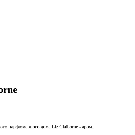
orne
го парфюмерного дома Liz Claiborne - аром..