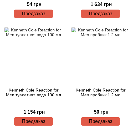
мл + стиковый дезодорант
54 грн
1 634 грн
75 мл)
Предзаказ
Предзаказ
Kenneth Cole Reaction for
Kenneth Cole Reaction for
Men туалетная вода 100 мл
Men пробник 1.2 мл
1 154 грн
50 грн
Предзаказ
Предзаказ