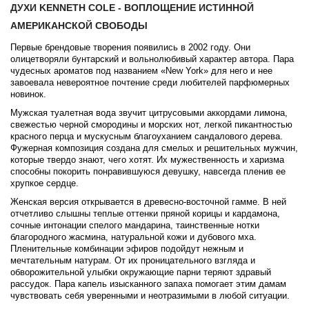
ДУХИ KENNETH COLE - ВОПЛОЩЕНИЕ ИСТИННОЙ
АМЕРИКАНСКОЙ СВОБОДЫ
Первые брендовые творения появились в 2002 году. Они
олицетворяли бунтарский и вольнолюбивый характер автора. Пара
чудесных ароматов под названием «New York» для него и нее
завоевала невероятное почтение среди любителей парфюмерных
новинок.
Мужская туалетная вода звучит цитрусовыми аккордами лимона,
свежестью черной смородины и морских нот, легкой пикантностью
красного перца и мускусным благоуханием сандалового дерева.
Фужерная композиция создана для смелых и решительных мужчин,
которые твердо знают, чего хотят. Их мужественность и харизма
способны покорить понравившуюся девушку, навсегда пленив ее
хрупкое сердце.
Женская версия открывается в древесно-восточной гамме. В ней
отчетливо слышны теплые оттенки пряной корицы и кардамона,
сочные интонации спелого мандарина, таинственные нотки
благородного жасмина, натуральной кожи и дубового мха.
Пленительные комбинации эфиров подойдут нежным и
мечтательным натурам. От их проницательного взгляда и
обворожительной улыбки окружающие парни теряют здравый
рассудок. Пара капель изысканного запаха помогает этим дамам
чувствовать себя уверенными и неотразимыми в любой ситуации.