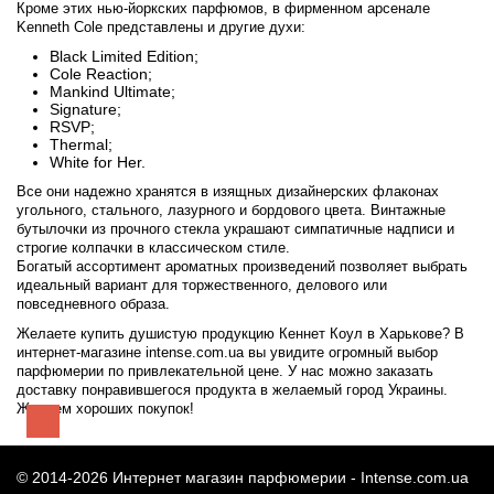
Кроме этих нью-йоркских парфюмов, в фирменном арсенале
Kenneth Cole представлены и другие духи:
Black Limited Edition;
Cole Reaction;
Mankind Ultimate;
Signature;
RSVP;
Thermal;
White for Her.
Все они надежно хранятся в изящных дизайнерских флаконах
угольного, стального, лазурного и бордового цвета. Винтажные
бутылочки из прочного стекла украшают симпатичные надписи и
строгие колпачки в классическом стиле.
Богатый ассортимент ароматных произведений позволяет выбрать
идеальный вариант для торжественного, делового или
повседневного образа.
Желаете купить душистую продукцию Кеннет Коул в Харькове? В
интернет-магазине intense.com.ua вы увидите огромный выбор
парфюмерии по привлекательной цене. У нас можно заказать
доставку понравившегося продукта в желаемый город Украины.
Желаем хороших покупок!
© 2014-2026 Интернет магазин парфюмерии -
Intense.com.ua