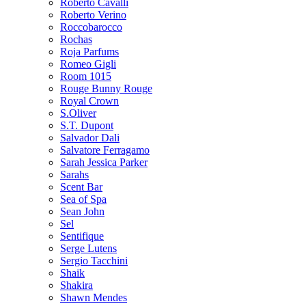
Roberto Cavalli
Roberto Verino
Roccobarocco
Rochas
Roja Parfums
Romeo Gigli
Room 1015
Rouge Bunny Rouge
Royal Crown
S.Oliver
S.T. Dupont
Salvador Dali
Salvatore Ferragamo
Sarah Jessica Parker
Sarahs
Scent Bar
Sea of Spa
Sean John
Sel
Sentifique
Serge Lutens
Sergio Tacchini
Shaik
Shakira
Shawn Mendes