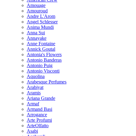
Amouage
Amouroud
Andre L'Arom
Angel Schlesser
Anima Mundi
Anna Sui
Annayake
Anne Fontaine
Annick Goutal
Antonia's Flowers
Antonio Banderas
Antonio Puig
Antonio Visconti
Aquolina
Arabesque Perfumes
Arabiyat
Aramis
Ariana Grande
Armaf
Armand Basi
Arrogance
Arte Profumi
ArteOlfatto
Asabi