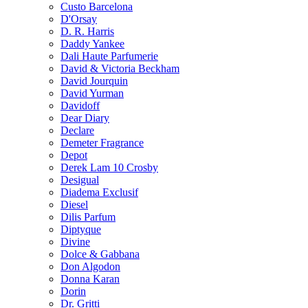
Custo Barcelona
D'Orsay
D. R. Harris
Daddy Yankee
Dali Haute Parfumerie
David & Victoria Beckham
David Jourquin
David Yurman
Davidoff
Dear Diary
Declare
Demeter Fragrance
Depot
Derek Lam 10 Crosby
Desigual
Diadema Exclusif
Diesel
Dilis Parfum
Diptyque
Divine
Dolce & Gabbana
Don Algodon
Donna Karan
Dorin
Dr. Gritti