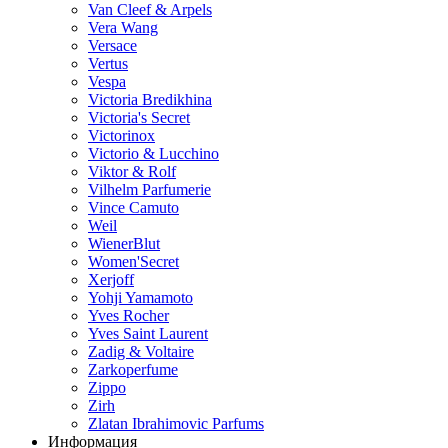
Van Cleef & Arpels
Vera Wang
Versace
Vertus
Vespa
Victoria Bredikhina
Victoria's Secret
Victorinox
Victorio & Lucchino
Viktor & Rolf
Vilhelm Parfumerie
Vince Camuto
Weil
WienerBlut
Women'Secret
Xerjoff
Yohji Yamamoto
Yves Rocher
Yves Saint Laurent
Zadig & Voltaire
Zarkoperfume
Zippo
Zirh
Zlatan Ibrahimovic Parfums
Информация