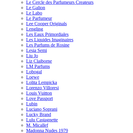
Le Cercle des Parfumeurs Createurs
Le Galion
Le Labo
Le Parfumeur
Lee Cooper Originals
Lengling
Les Eaux Primordiales
Les Liquides Imaginaires
Les Parfums de Rosine
Lesia Semi
Liu Jo
Liz Claiborne
LM Parfums
Lobogal
Loewe
Lolita Lempicka
Lorenzo Villoresi
Louis Vuitton
Love Passport
Lubin
Luciano Soprani
Lucky Brand
Lulu Castagnette
M. Micallef
Madonna Nudes 1979