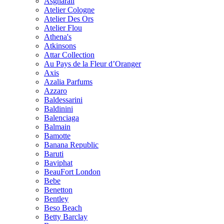
Asgharali
Atelier Cologne
Atelier Des Ors
Atelier Flou
Athena's
Atkinsons
Attar Collection
Au Pays de la Fleur d’Oranger
Axis
Azalia Parfums
Azzaro
Baldessarini
Baldinini
Balenciaga
Balmain
Bamotte
Banana Republic
Baruti
Baviphat
BeauFort London
Bebe
Benetton
Bentley
Beso Beach
Betty Barclay