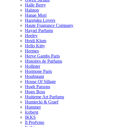
Halle Berry
Halston
Hanae Mori
Harajuku Lovers
Haute Fragrance Company
Hayari Parfums
Heeley
Heidi Klum
Hello Kitty
Hermes
Herve Gambs Paris
Histoires de Parfums
Hollister
Hormone Paris
Houbigant
House Of Sillage
Hugh Parsons
Hugo Boss
Huitieme Art Parfums
Humiecki & Graef
Hummer
Iceberg
IKKS
Il Profvmo