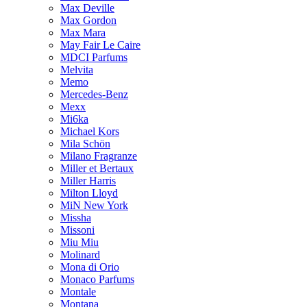
Max Deville
Max Gordon
Max Mara
May Fair Le Caire
MDCI Parfums
Melvita
Memo
Mercedes-Benz
Mexx
Mi6ka
Michael Kors
Mila Schön
Milano Fragranze
Miller et Bertaux
Miller Harris
Milton Lloyd
MiN New York
Missha
Missoni
Miu Miu
Molinard
Mona di Orio
Monaco Parfums
Montale
Montana