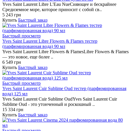
Yves Saint Laurent Libre L'Eau NueСияющее и бескрайнее
Средиземное море, которое приносит с собой св..
5 243 грн
Купить
Быстрый заказ
Быстрый просмотр
Yves Saint Laurent Libre Flowers & Flames тестер
(парфюмированная вода) 90 мл
Yves Saint Laurent Libre Flowers & FlamesLibre Flowers & Flames
— это новое, еще более ..
6 549 грн
Купить
Быстрый заказ
Быстрый просмотр
Yves Saint Laurent Cuir Sublime Oud тестер (парфюмированная
вода) 125 мл
Yves Saint Laurent Cuir Sublime OudYves Saint Laurent Cuir
Sublime Oud - это утонченный и роскошный ..
15 334 грн
Купить
Быстрый заказ
Быстрый просмотр