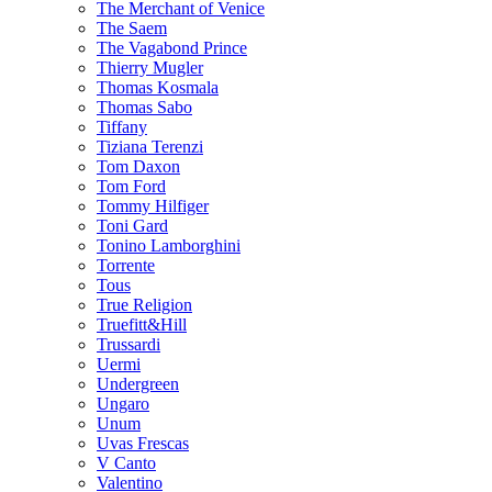
The Merchant of Venice
The Saem
The Vagabond Prince
Thierry Mugler
Thomas Kosmala
Thomas Sabo
Tiffany
Tiziana Terenzi
Tom Daxon
Tom Ford
Tommy Hilfiger
Toni Gard
Tonino Lamborghini
Torrente
Tous
True Religion
Truefitt&Hill
Trussardi
Uermi
Undergreen
Ungaro
Unum
Uvas Frescas
V Canto
Valentino