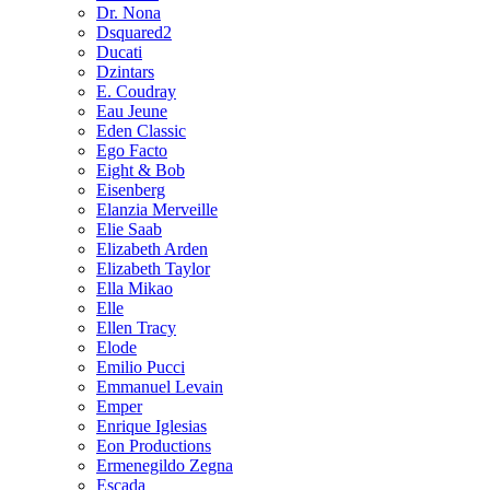
Dr. Nona
Dsquared2
Ducati
Dzintars
E. Coudray
Eau Jeune
Eden Classic
Ego Facto
Eight & Bob
Eisenberg
Elanzia Merveille
Elie Saab
Elizabeth Arden
Elizabeth Taylor
Ella Mikao
Elle
Ellen Tracy
Elode
Emilio Pucci
Emmanuel Levain
Emper
Enrique Iglesias
Eon Productions
Ermenegildo Zegna
Escada