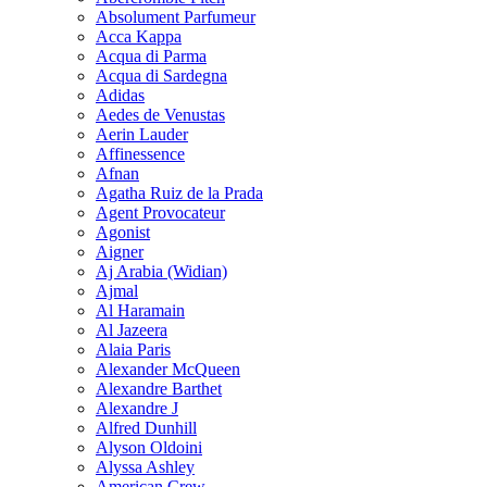
Absolument Parfumeur
Acca Kappa
Acqua di Parma
Acqua di Sardegna
Adidas
Aedes de Venustas
Aerin Lauder
Affinessence
Afnan
Agatha Ruiz de la Prada
Agent Provocateur
Agonist
Aigner
Aj Arabia (Widian)
Ajmal
Al Haramain
Al Jazeera
Alaia Paris
Alexander McQueen
Alexandre Barthet
Alexandre J
Alfred Dunhill
Alyson Oldoini
Alyssa Ashley
American Crew