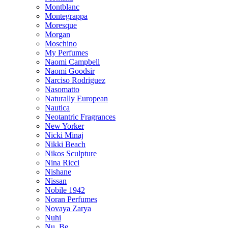
Montblanc
Montegrappa
Moresque
Morgan
Moschino
My Perfumes
Naomi Campbell
Naomi Goodsir
Narciso Rodriguez
Nasomatto
Naturally European
Nautica
Neotantric Fragrances
New Yorker
Nicki Minaj
Nikki Beach
Nikos Sculpture
Nina Ricci
Nishane
Nissan
Nobile 1942
Noran Perfumes
Novaya Zarya
Nuhi
Nu_Be