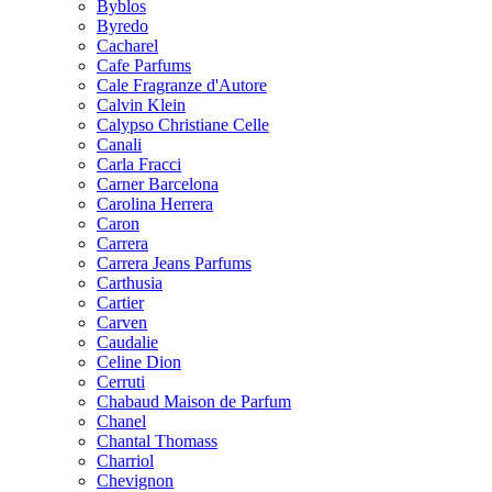
Byblos
Byredo
Cacharel
Cafe Parfums
Cale Fragranze d'Autore
Calvin Klein
Calypso Christiane Celle
Canali
Carla Fracci
Carner Barcelona
Carolina Herrera
Caron
Carrera
Carrera Jeans Parfums
Carthusia
Cartier
Carven
Caudalie
Celine Dion
Cerruti
Chabaud Maison de Parfum
Chanel
Chantal Thomass
Charriol
Chevignon