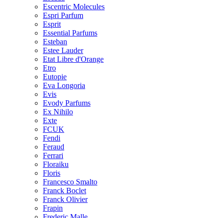
Escentric Molecules
Espri Parfum
Esprit
Essential Parfums
Esteban
Estee Lauder
Etat Libre d'Orange
Etro
Eutopie
Eva Longoria
Evis
Evody Parfums
Ex Nihilo
Exte
FCUK
Fendi
Feraud
Ferrari
Floraiku
Floris
Francesco Smalto
Franck Boclet
Franck Olivier
Frapin
Frederic Malle