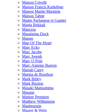
Maison Crivelli
Maison Francis Kurkdjian
Maison Martin Margiela
Maison Tahite
Maitre Parfumeur et Gantier
Majda Bekkali
Mancera
Mandarina Duck
Mango
Map Of The Heart
Marc Ecko
Marc Jacobs
Marc Joseph
Marc O Polo
Marc-Antoine Barrois
Mariah Carey
Marina de Bourbon
Mark Birley
Mark Buxton
Masaki Matsushima
Masque
Matiere Premiere
Matthew Williamson
Mauboussin
Maurer & Wirtz