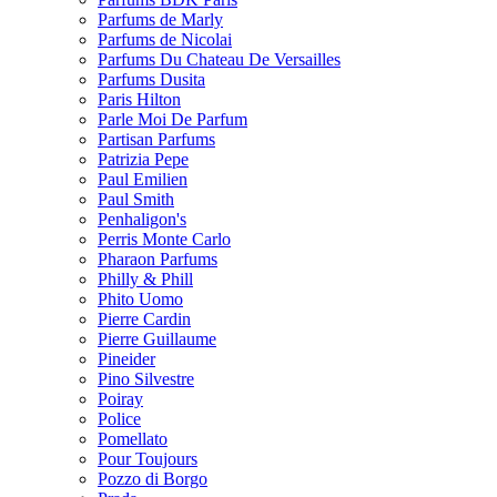
Parfums de Marly
Parfums de Nicolai
Parfums Du Chateau De Versailles
Parfums Dusita
Paris Hilton
Parle Moi De Parfum
Partisan Parfums
Patrizia Pepe
Paul Emilien
Paul Smith
Penhaligon's
Perris Monte Carlo
Pharaon Parfums
Philly & Phill
Phito Uomo
Pierre Cardin
Pierre Guillaume
Pineider
Pino Silvestre
Poiray
Police
Pomellato
Pour Toujours
Pozzo di Borgo