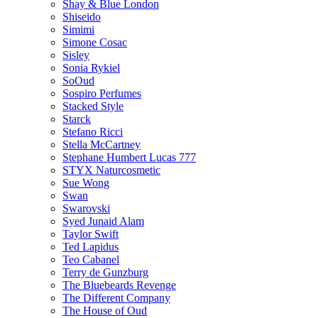
Shay & Blue London
Shiseido
Simimi
Simone Cosac
Sisley
Sonia Rykiel
SoOud
Sospiro Perfumes
Stacked Style
Starck
Stefano Ricci
Stella McCartney
Stephane Humbert Lucas 777
STYX Naturсosmetic
Sue Wong
Swan
Swarovski
Syed Junaid Alam
Taylor Swift
Ted Lapidus
Teo Cabanel
Terry de Gunzburg
The Bluebeards Revenge
The Different Company
The House of Oud