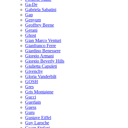
Ga-De
Gabriela Sabatini
Gap
Genyum
Geoffrey Beene
Gerani
Ghost
Gian Marco Venturi
Gianfranco Ferre
Giardino Benessere
Giorgio Armani
Giorgio Beverly Hills
Giulietta Capuleti
Givenchy
Gloria Vanderbilt
GOSH
Gres
Gris Montaigne
Gucci
Guerlain
Guess
Guru
Gustave Eiffel
Guy Laroche
Gwen Stefani