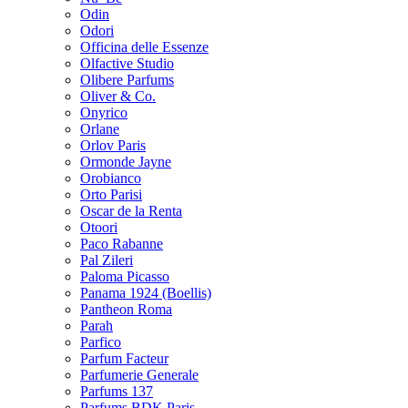
Odin
Odori
Officina delle Essenze
Olfactive Studio
Olibere Parfums
Oliver & Co.
Onyrico
Orlane
Orlov Paris
Ormonde Jayne
Orobianco
Orto Parisi
Oscar de la Renta
Otoori
Paco Rabanne
Pal Zileri
Paloma Picasso
Panama 1924 (Boellis)
Pantheon Roma
Parah
Parfico
Parfum Facteur
Parfumerie Generale
Parfums 137
Parfums BDK Paris