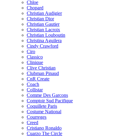
Chloe
Chopard
Christian Audigier
Christian Dior
Christian Gautier
Christian Lacroix
Christian Louboutin
Christina Aguilera
Cindy Crawford
Ciro
Classico
Clinique
Clive Christian
Clubman Pinaud
CnR Create
Coach
Collistar
Comme Des Garcons
Comptoir Sud Pacifique
Coquillete Paris
Costume National
Courreges
Creed
Cristiano Ronaldo
Cuarzo The Circle