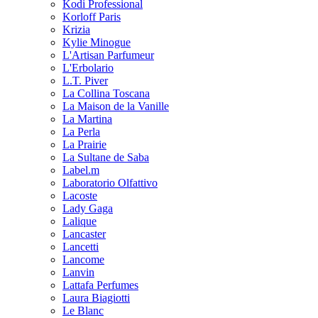
Kodi Professional
Korloff Paris
Krizia
Kylie Minogue
L'Artisan Parfumeur
L'Erbolario
L.T. Piver
La Collina Toscana
La Maison de la Vanille
La Martina
La Perla
La Prairie
La Sultane de Saba
Label.m
Laboratorio Olfattivo
Lacoste
Lady Gaga
Lalique
Lancaster
Lancetti
Lancome
Lanvin
Lattafa Perfumes
Laura Biagiotti
Le Blanc