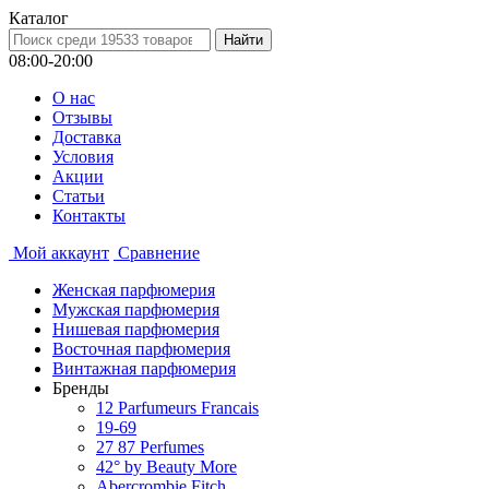
Каталог
08:00-20:00
О нас
Отзывы
Доставка
Условия
Aкции
Статьи
Контакты
Мой аккаунт
Сравнение
Женская парфюмерия
Мужская парфюмерия
Нишевая парфюмерия
Восточная парфюмерия
Винтажная парфюмерия
Бренды
12 Parfumeurs Francais
19-69
27 87 Perfumes
42° by Beauty More
Abercrombie Fitch