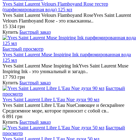
Yves Saint Laurent Velours Flamboyand Rose тестер
(парфюмированная вода) 125 мл
Yves Saint Laurent Velours Flamboyand RoseYves Saint Laurent
Velours Flamboyand Rose - это изысканны..
15 334 грн
Купить
Быстрый заказ
Быстрый просмотр
Yves Saint Laurent Muse Inspiring Ink парфюмированная вода
125 мл
Yves Saint Laurent Muse Inspiring InkYves Saint Laurent Muse
Inspiring Ink - это уникальный и загадо..
17 793 грн
Купить
Быстрый заказ
Быстрый
просмотр
Yves Saint Laurent Libre L'Eau Nue духи 90 мл
Yves Saint Laurent Libre L'Eau NueСияющее и бескрайнее
Средиземное море, которое приносит с собой св..
6 891 грн
Купить
Быстрый заказ
Быстрый
просмотр
Yves Saint Laurent Libre L'Eau Nue духи 50 мл