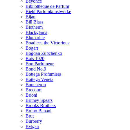
Beyonce
Bibliotheque de Parfum
Biehl Parfumkunstwerke
Bijan
Bill Blass
Biotherm
Blackglama
Blumarine
Boadicea the Victorious
Bogart
Bogdan Zubchenko
Bois 1920
Bon Parfumeur
Bond No.9
Bottega Profumiera
Bottega Veneta
Boucheron
Brecourt
Brioni
Britney Spears
Brooks Brothers
Bruno Banani
Brut
Burberry
Bvlgari