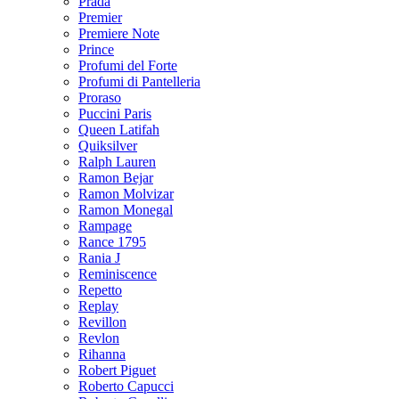
Prada
Premier
Premiere Note
Prince
Profumi del Forte
Profumi di Pantelleria
Proraso
Puccini Paris
Queen Latifah
Quiksilver
Ralph Lauren
Ramon Bejar
Ramon Molvizar
Ramon Monegal
Rampage
Rance 1795
Rania J
Reminiscence
Repetto
Replay
Revillon
Revlon
Rihanna
Robert Piguet
Roberto Capucci