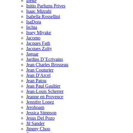
Ineke
Initio Parfums Prives
Isaac Mizrahi
Isabella Rossellini
IsaDora
Ischia
Issey Miyake
Jacomo
Jacques Fath
Jacques Zolty
Jaguar
Jardins D`Ecrivains
Jean Charles Brosseau
Jean Couturier
Jean D'Arcel
Jean Patou
Jean Paul Gaultier
Jean-Louis Scherrer
Jeanne en Provence
Jennifer Lopez
Jeroboam
Jessica Simpson
Jesus Del Pozo
Jil Sander
Jimmy Choo