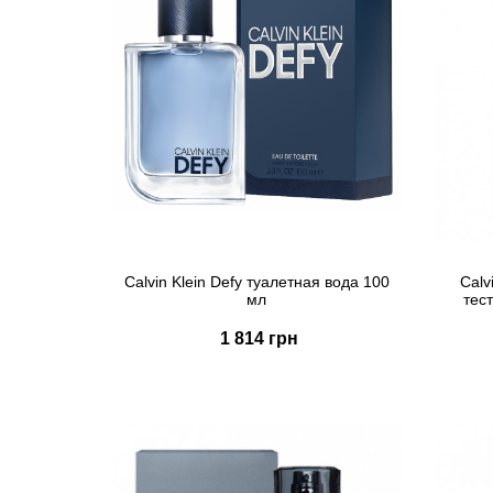
Calvin Klein Defy туалетная вода 100
Calv
мл
тес
1 814 грн
Купить
Быстрый заказ