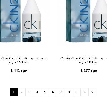
n Klein CK In 2U Him туалетная
Calvin Klein CK In 2U Him туа
вода 150 мл
вода 100 мл
1 441 грн
1 177 грн
Купить
Купить
Быстрый заказ
Быстрый заказ
1
2
3
4
5
6
7
8
9
>
>|