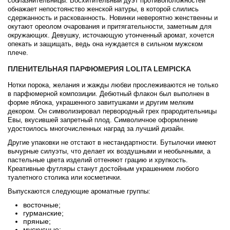
соблазнительницы. Восхитительный дуэт противоположностей
обнажает непостоянство женской натуры, в которой слились
сдержанность и раскованность. Новинки невероятно женственны и
окутают ореолом очарования и притягательности, заметным для
окружающих. Девушку, источающую утонченный аромат, хочется
опекать и защищать, ведь она нуждается в сильном мужском
плече.
ПЛЕНИТЕЛЬНАЯ ПАРФЮМЕРИЯ LOLITA LEMPICKA
Нотки порока, желания и жажды любви прослеживаются не только
в парфюмерной композиции. Дебютный флакон был выполнен в
форме яблока, украшенного завитушками и другим мелким
декором. Он символизировал первородный грех прародительницы
Евы, вкусившей запретный плод. Символичное оформление
удостоилось многочисленных наград за лучший дизайн.
Другие упаковки не отстают в нестандартности. Бутылочки имеют
вычурные силуэты, что делает их воздушными и необычными, а
пастельные цвета изделий оттеняют грацию и хрупкость.
Креативные футляры станут достойным украшением любого
туалетного столика или косметички.
Выпускаются следующие ароматные группы:
восточные;
гурманские;
пряные;
мускусные;