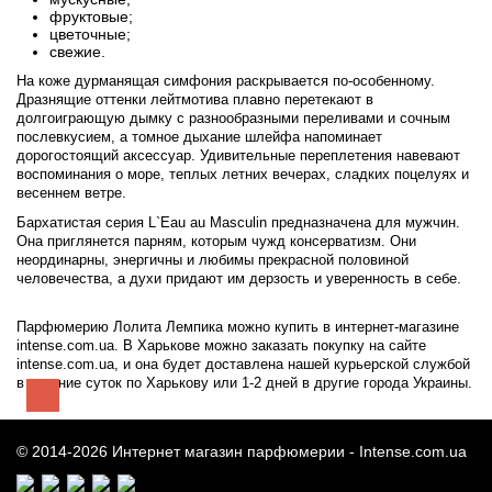
фруктовые;
цветочные;
свежие.
На коже дурманящая симфония раскрывается по-особенному.
Дразнящие оттенки лейтмотива плавно перетекают в
долгоиграющую дымку с разнообразными переливами и сочным
послевкусием, а томное дыхание шлейфа напоминает
дорогостоящий аксессуар. Удивительные переплетения навевают
воспоминания о море, теплых летних вечерах, сладких поцелуях и
весеннем ветре.
Бархатистая серия L`Eau au Masculin предназначена для мужчин.
Она приглянется парням, которым чужд консерватизм. Они
неординарны, энергичны и любимы прекрасной половиной
человечества, а духи придают им дерзость и уверенность в себе.
Парфюмерию Лолита Лемпика можно купить в интернет-магазине
intense.com.ua. В Харькове можно заказать покупку на сайте
intense.com.ua, и она будет доставлена нашей курьерской службой
в течение суток по Харькову или 1-2 дней в другие города Украины.
© 2014-2026 Интернет магазин парфюмерии -
Intense.com.ua