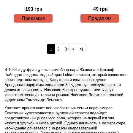
193 грн
49 грн
Предзаказ
Предзаказ
1
2
3
>
>|
В 1983 году французская семейная пара Жозиана и Джозеф
Пайвидал создала модный дом Lolita Lempicka, который занимался
производством одежды, бижутерии и изысканных духов.
Брендовые парфюмы соединяли безудержную сексуальность и
девичью невинность. Название бренд получил в честь двух
известных женщин: героини романа Набокова Лолиты и польской
художницы Тамары де Лемпика.
Контраст пронизывает все изобретения семьи парфюмеров.
Сочетание чувственности и бурлящей страсти подойдет
представительнице слабого пола, которая на первый взгляд
кажется хрупкой и беззащитной. Однако наивность в ее характере
неожиданно сочетается с образом очаровательной