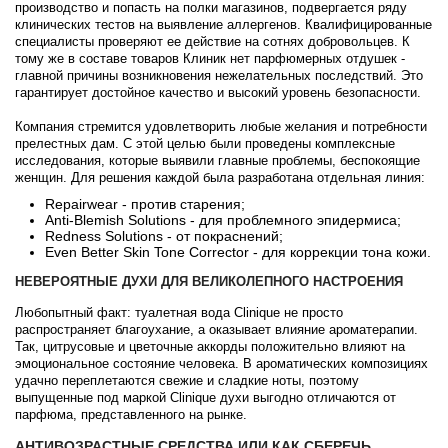
производство и попасть на полки магазинов, подвергается ряду
клинических тестов на выявление аллергенов. Квалифицированные
специалисты проверяют ее действие на сотнях добровольцев. К
тому же в составе товаров Клиник нет парфюмерных отдушек -
главной причины возникновения нежелательных последствий. Это
гарантирует достойное качество и высокий уровень безопасности.
Компания стремится удовлетворить любые желания и потребности
прелестных дам. С этой целью были проведены комплексные
исследования, которые выявили главные проблемы, беспокоящие
женщин. Для решения каждой была разработана отдельная линия:
Repairwear - против старения;
Anti-Blemish Solutions - для проблемного эпидермиса;
Redness Solutions - от покраснений;
Even Better Skin Tone Corrector - для коррекции тона кожи.
НЕВЕРОЯТНЫЕ ДУХИ ДЛЯ ВЕЛИКОЛЕПНОГО НАСТРОЕНИЯ
Любопытный факт: туалетная вода Clinique не просто
распространяет благоухание, а оказывает влияние ароматерапии.
Так, цитрусовые и цветочные аккорды положительно влияют на
эмоциональное состояние человека. В ароматических композициях
удачно переплетаются свежие и сладкие ноты, поэтому
выпущенные под маркой Clinique духи выгодно отличаются от
парфюма, представленного на рынке.
АНТИВОЗРАСТНЫЕ СРЕДСТВА ИЛИ КАК СБЕРЕЧЬ