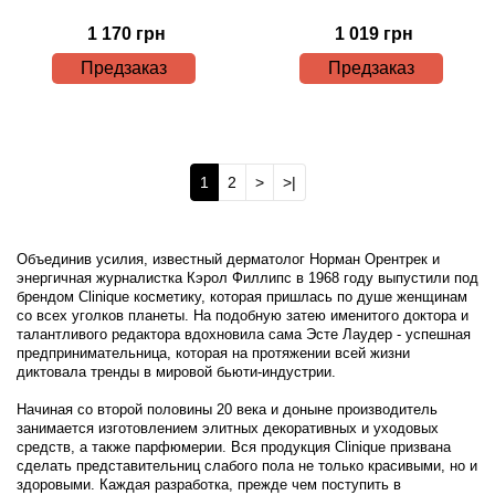
1 170 грн
1 019 грн
Предзаказ
Предзаказ
1
2
>
>|
Объединив усилия, известный дерматолог Норман Орентрек и
энергичная журналистка Кэрол Филлипс в 1968 году выпустили под
брендом Clinique косметику, которая пришлась по душе женщинам
со всех уголков планеты. На подобную затею именитого доктора и
талантливого редактора вдохновила сама Эсте Лаудер - успешная
предпринимательница, которая на протяжении всей жизни
диктовала тренды в мировой бьюти-индустрии.
Начиная со второй половины 20 века и доныне производитель
занимается изготовлением элитных декоративных и уходовых
средств, а также парфюмерии. Вся продукция Clinique призвана
сделать представительниц слабого пола не только красивыми, но и
здоровыми. Каждая разработка, прежде чем поступить в