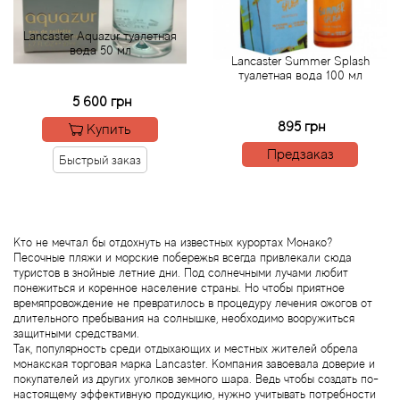
Lancaster Aquazur туалетная
Acqua di Parma
вода 50 мл
Lancaster Summer Splash
туалетная вода 100 мл
Acqua di Sardegna
5 600 грн
895 грн
Купить
Adidas
Предзаказ
Быстрый заказ
Aedes de Venustas
Aerin Lauder
Кто не мечтал бы отдохнуть на известных курортах Монако?
Песочные пляжи и морские побережья всегда привлекали сюда
Affinessence
туристов в знойные летние дни. Под солнечными лучами любит
понежиться и коренное население страны. Но чтобы приятное
времяпровождение не превратилось в процедуру лечения ожогов от
Afnan
длительного пребывания на солнышке, необходимо вооружиться
защитными средствами.
Так, популярность среди отдыхающих и местных жителей обрела
Agatha Ruiz de la Prada
монакская торговая марка Lancaster. Компания завоевала доверие и
покупателей из других уголков земного шара. Ведь чтобы создать по-
настоящему эффективную продукцию, нужно учитывать потребности
Agent Provocateur