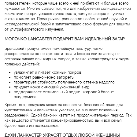
пользователей, которые чаще всего к ней прибегают и больше всего
нуждаются. Многие согласятся, что для изобретения солнцезащитной
косметики не придумаешь лучше места, чем утопающее в лучиках
Agonist
света княжество. Предприятие располагает собственной научной и
исследовательской базой и запатентовало свою формулу для защиты
от ультрафиолетового излучения.
Aigner
МОЛОЧКО LANCASTER ПОДАРИТ ВАМ ИДЕАЛЬНЫЙ ЗАГАР
Aj Arabia (Widian)
Брендовый продукт имеет нежнейшую текстуру, легко
распределяется по поверхности тела и быстро впитывается, не
оставляя липких или жирных следов, а также характеризуется рядом
Ajmal
полезных действий:
увлажняет и питает кожный покров;
Al Haramain
помогает равномерно загореть;
гарантирует стойкость полученного оттенка надолго;
придает коже сияющий ухоженный вид;
Al Jazeera
поддерживает оптимальный водно-жировой баланс
эпидермиса.
Кроме того, продукция является полностью безопасной даже для
Alaia Paris
чувствительных и деликатных участков, не вызывает появления
раздражений. Одной баночки хватит на продолжительный период. Так
как вещество отличается концентрированностью, вы и вся семья
Alexander McQueen
будете долго им пользоваться.
ДУХИ ЛАНКАСТЕР УКРАСЯТ ОТДЫХ ЛЮБОЙ ЖЕНЩИНЫ