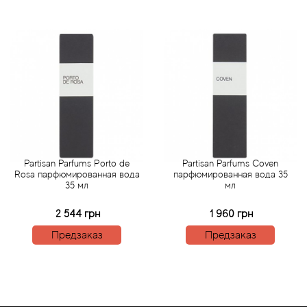
Angel Schlesser
Anima Mundi
Anna Sui
Annayake
Anne Fontaine
Partisan Parfums Porto de
Partisan Parfums Coven
Annick Goutal
Rosa парфюмированная вода
парфюмированная вода 35
35 мл
мл
Antonia's Flowers
2 544 грн
1 960 грн
Предзаказ
Предзаказ
Antonio Banderas
Antonio Puig