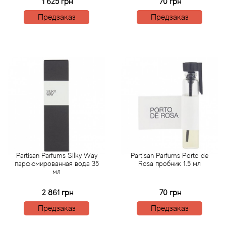
Alexandre Barthet
1 625 грн
70 грн
Предзаказ
Предзаказ
Alexandre J
Alfred Dunhill
Alyson Oldoini
Alyssa Ashley
American Crew
Amouage
Partisan Parfums Silky Way
Partisan Parfums Porto de
парфюмированная вода 35
Rosa пробник 1.5 мл
мл
Amouroud
2 861 грн
70 грн
Andre L'Arom
Предзаказ
Предзаказ