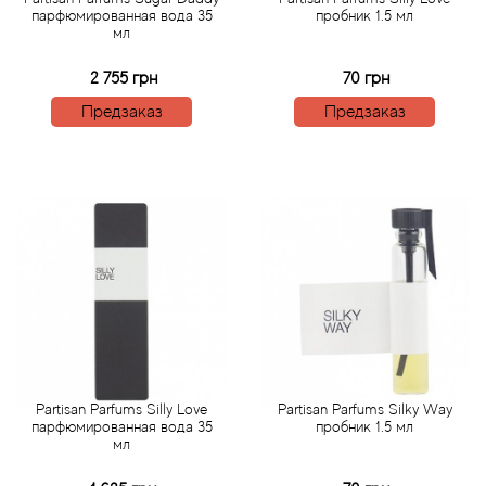
парфюмированная вода 35
пробник 1.5 мл
мл
Agonist
2 755 грн
70 грн
Aigner
Предзаказ
Предзаказ
Aj Arabia (Widian)
Ajmal
Al Haramain
Al Jazeera
Alaia Paris
Partisan Parfums Silly Love
Partisan Parfums Silky Way
парфюмированная вода 35
пробник 1.5 мл
Alexander McQueen
мл