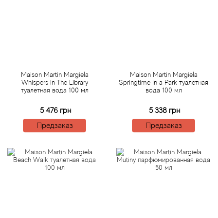
Bamotte
Banana Republic
Baruti
Maison Martin Margiela
Maison Martin Margiela
Baviphat
Whispers In The Library
Springtime In a Park туалетная
туалетная вода 100 мл
вода 100 мл
BeauFort London
5 476 грн
5 338 грн
Предзаказ
Предзаказ
Bebe
Benetton
Bentley
Beso Beach