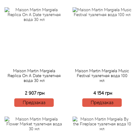
Alexandre Barthet
Alexandre J
Alfred Dunhill
Alyson Oldoini
Alyssa Ashley
Maison Martin Margiela
Maison Martin Margiela Music
American Crew
Replica On A Date туалетная
Festival туалетная вода 100
вода 30 мл
мл
Amouage
2 907 грн
4 154 грн
Предзаказ
Предзаказ
Amouroud
Andre L'Arom