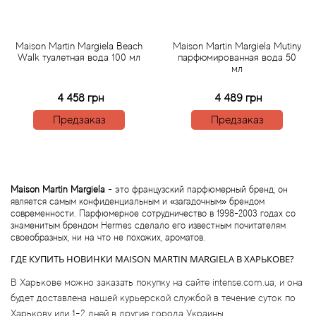
Betty Barclay
Beyonce
Maison Martin Margiela Beach
Maison Martin Margiela Mutiny
Walk туалетная вода 100 мл
парфюмированная вода 50
мл
Bibliotheque de Parfum
4 458 грн
4 489 грн
Biehl Parfumkunstwerke
Предзаказ
Предзаказ
Bijan
Bill Blass
Maison Martin Margiela
- это французский парфюмерный бренд, он
является самым конфиденциальным и «загадочным» брендом
современности. Парфюмерное сотрудничество в 1998-2003 годах со
Biotherm
знаменитым брендом Hermes сделало его известным почитателям
своеобразных, ни на что не похожих, ароматов.
Blackglama
ГДЕ КУПИТЬ НОВИНКИ MAISON MARTIN MARGIELA В ХАРЬКОВЕ?
В Харькове можно заказать покупку на сайте intense.com.ua, и она
Blumarine
будет доставлена нашей курьерской службой в течение суток по
Харькову или 1-2 дней в другие города Украины.