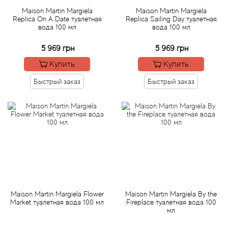
Maison Martin Margiela
Maison Martin Margiela
Replica On A Date туалетная
Replica Sailing Day туалетная
Acqua di Parma
вода 100 мл
вода 100 мл
Acqua di Sardegna
5 969 грн
5 969 грн
Купить
Купить
Adidas
Быстрый заказ
Быстрый заказ
Aedes de Venustas
Aerin Lauder
Affinessence
Afnan
Maison Martin Margiela Flower
Maison Martin Margiela By the
Agatha Ruiz de la Prada
Market туалетная вода 100 мл
Fireplace туалетная вода 100
мл
Agent Provocateur