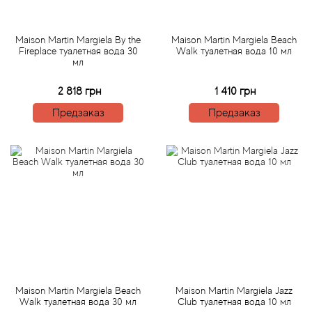
Antonio Visconti
Aquolina
Maison Martin Margiela By the
Maison Martin Margiela Beach
Fireplace туалетная вода 30
Walk туалетная вода 10 мл
мл
Arabesque Perfumes
2 818 грн
1 410 грн
Arabiyat
Предзаказ
Предзаказ
Aramis
Ariana Grande
Armaf
Armand Basi
Arrogance
Maison Martin Margiela Beach
Maison Martin Margiela Jazz
Walk туалетная вода 30 мл
Club туалетная вода 10 мл