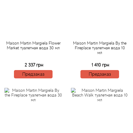
Angel Schlesser
Anima Mundi
Anna Sui
Maison Martin Margiela Flower
Maison Martin Margiela By the
Annayake
Market туалетная вода 30 мл
Fireplace туалетная вода 10
мл
Anne Fontaine
2 337 грн
1 410 грн
Предзаказ
Предзаказ
Annick Goutal
Antonia's Flowers
Antonio Banderas
Antonio Puig