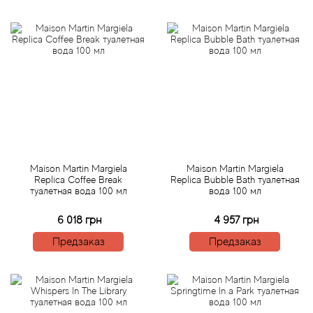
Attar Collection
Au Pays de la Fleur d’Oranger
Axis
Azalia Parfums
Azzaro
Maison Martin Margiela
Maison Martin Margiela
Baldessarini
Replica Coffee Break
Replica Bubble Bath туалетная
туалетная вода 100 мл
вода 100 мл
Baldinini
6 018 грн
4 957 грн
Предзаказ
Предзаказ
Balenciaga
Balmain