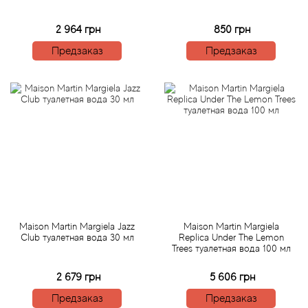
Arte Profumi
2 964 грн
850 грн
ArteOlfatto
Предзаказ
Предзаказ
Asabi
Asgharali
Atelier Cologne
Atelier Des Ors
Atelier Flou
Maison Martin Margiela Jazz
Maison Martin Margiela
Club туалетная вода 30 мл
Replica Under The Lemon
Athena's
Trees туалетная вода 100 мл
2 679 грн
5 606 грн
Atkinsons
Предзаказ
Предзаказ