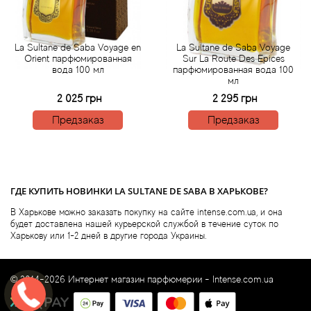
Acqua di Parma
La Sultane de Saba Voyage en
La Sultane de Saba Voyage
Orient парфюмированная
Sur La Route Des Epices
Acqua di Sardegna
вода 100 мл
парфюмированная вода 100
мл
2 025 грн
2 295 грн
Adidas
Предзаказ
Предзаказ
Aedes de Venustas
Aerin Lauder
ГДЕ КУПИТЬ НОВИНКИ LA SULTANE DE SABA В ХАРЬКОВЕ?
Affinessence
В Харькове можно заказать покупку на сайте intense.com.ua, и она
будет доставлена нашей курьерской службой в течение суток по
Харькову или 1-2 дней в другие города Украины.
Afnan
Agatha Ruiz de la Prada
© 2014-2026 Интернет магазин парфюмерии -
Intense.com.ua
Agent Provocateur