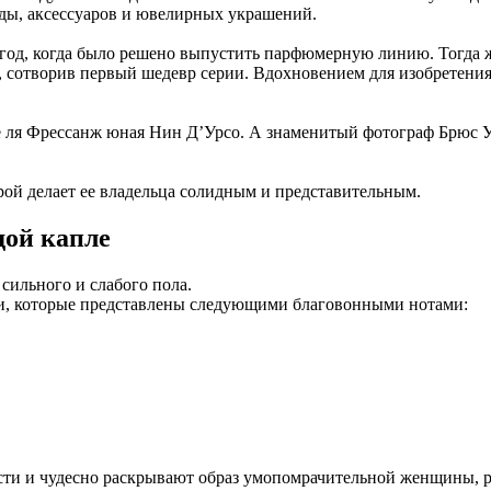
жды, аксессуаров и ювелирных украшений.
1 год, когда было решено выпустить парфюмерную линию. Тогда
, сотворив первый шедевр серии. Вдохновением для изобретени
е ля Фрессанж юная Нин Д’Урсо. А знаменитый фотограф Брюс 
рой делает ее владельца солидным и представительным.
дой капле
сильного и слабого пола.
и, которые представлены следующими благовонными нотами:
сти и чудесно раскрывают образ умопомрачительной женщины, 