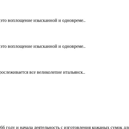
 - это воплощение изысканной и одновреме..
 - это воплощение изысканной и одновреме..
прослеживается все великолепие итальянск..
966 году и начала деятельность с изготовления кожаных сумок д