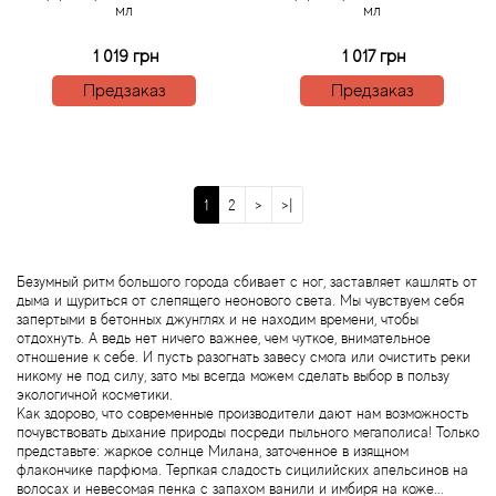
мл
мл
Boadicea the Victorious
1 019 грн
1 017 грн
Bogart
Предзаказ
Предзаказ
Bogdan Zubchenko
Bois 1920
1
2
>
>|
Bon Parfumeur
Безумный ритм большого города сбивает с ног, заставляет кашлять от
Bond No.9
дыма и щуриться от слепящего неонового света. Мы чувствуем себя
запертыми в бетонных джунглях и не находим времени, чтобы
отдохнуть. А ведь нет ничего важнее, чем чуткое, внимательное
Bottega Profumiera
отношение к себе. И пусть разогнать завесу смога или очистить реки
никому не под силу, зато мы всегда можем сделать выбор в пользу
экологичной косметики.
Bottega Veneta
Как здорово, что современные производители дают нам возможность
почувствовать дыхание природы посреди пыльного мегаполиса! Только
представьте: жаркое солнце Милана, заточенное в изящном
Boucheron
флакончике парфюма. Терпкая сладость сицилийских апельсинов на
волосах и невесомая пенка с запахом ванили и имбиря на коже...