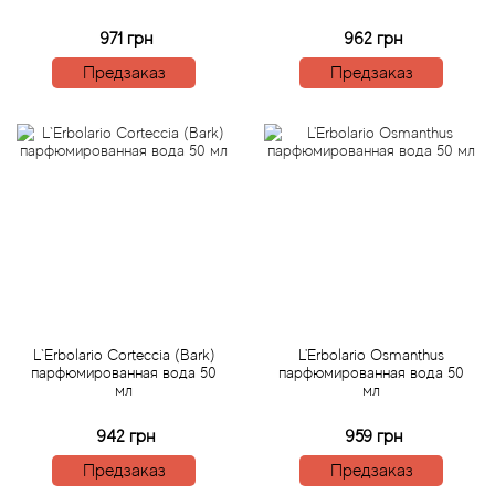
971 грн
962 грн
Agonist
Предзаказ
Предзаказ
Aigner
Aj Arabia (Widian)
Ajmal
Al Haramain
Al Jazeera
L`Erbolario Corteccia (Bark)
L'Erbolario Osmanthus
парфюмированная вода 50
парфюмированная вода 50
Alaia Paris
мл
мл
942 грн
959 грн
Alexander McQueen
Предзаказ
Предзаказ