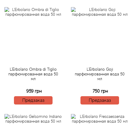
Alexandre Barthet
Alexandre J
Alfred Dunhill
Alyson Oldoini
Alyssa Ashley
L'Erbolario Ombra di Tiglio
L'Erbolario Goji
American Crew
парфюмированная вода 50
парфюмированная вода 50
мл
мл
Amouage
959 грн
750 грн
Предзаказ
Предзаказ
Amouroud
Andre L'Arom