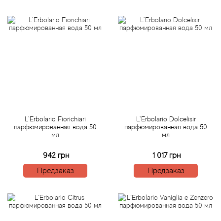
Attar Collection
Au Pays de la Fleur d’Oranger
Axis
Azalia Parfums
Azzaro
L`Erbolario Fiorichiari
L`Erbolario Dolcelisir
Baldessarini
парфюмированная вода 50
парфюмированная вода 50
мл
мл
Baldinini
942 грн
1 017 грн
Предзаказ
Предзаказ
Balenciaga
Balmain