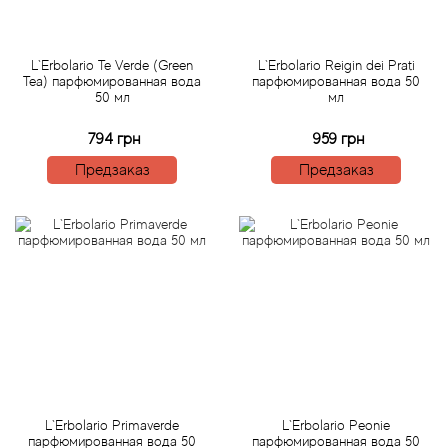
Betty Barclay
Beyonce
L`Erbolario Te Verde (Green
L`Erbolario Reigin dei Prati
Tea) парфюмированная вода
парфюмированная вода 50
50 мл
мл
Bibliotheque de Parfum
794 грн
959 грн
Biehl Parfumkunstwerke
Предзаказ
Предзаказ
Bijan
Bill Blass
Biotherm
Blackglama
Blumarine
L`Erbolario Primaverde
L`Erbolario Peonie
парфюмированная вода 50
парфюмированная вода 50