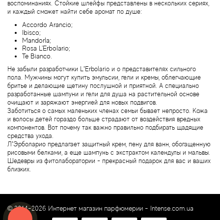
воспоминаниях. Стойкие шлейфы представлены в нескольких сериях,
Byredo
и каждый сможет найти себе аромат по душе:
Accordo Arancio;
Cacharel
Ibisco;
Mandorla;
Rosa L'Erbolario;
Te Bianco.
Cafe Parfums
Не забыли разработчики L’Erbolario и о представителях сильного
пола. Мужчины могут купить эмульсии, гели и кремы, облегчающие
Cale Fragranze d'Autore
бритье и делающие щетину послушной и приятной. А специально
разработанные шампуни и гели для душа на растительной основе
очищают и заряжают энергией для новых подвигов.
Calvin Klein
Заботиться о самых маленьких членах семьи бывает непросто. Кожа
и волосы детей гораздо больше страдают от воздействия вредных
компонентов. Вот почему так важно правильно подбирать щадящие
Calypso Christiane Celle
средства ухода.
Л’Эрболарио предлагает защитный крем, пену для ванн, обогащенную
рисовыми белками, а еще шампунь с экстрактом календулы и мальвы.
Canali
Шедевры из фитолаборатории - прекрасный подарок для вас и ваших
близких.
Carla Fracci
Carner Barcelona
© 2014-2026 Интернет магазин парфюмерии -
Intense.com.ua