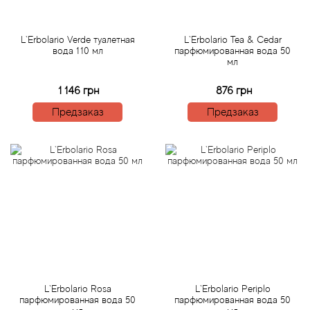
Antonio Visconti
Aquolina
L`Erbolario Verde туалетная
L`Erbolario Tea & Cedar
вода 110 мл
парфюмированная вода 50
мл
Arabesque Perfumes
1 146 грн
876 грн
Arabiyat
Предзаказ
Предзаказ
Aramis
Ariana Grande
Armaf
Armand Basi
Arrogance
L`Erbolario Rosa
L`Erbolario Periplo
парфюмированная вода 50
парфюмированная вода 50