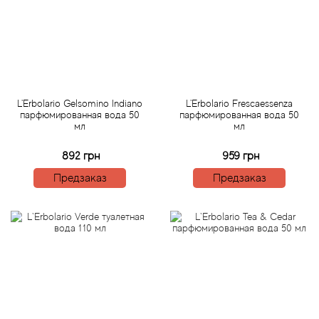
Angel Schlesser
Anima Mundi
Anna Sui
L'Erbolario Gelsomino Indiano
L'Erbolario Frescaessenza
Annayake
парфюмированная вода 50
парфюмированная вода 50
мл
мл
Anne Fontaine
892 грн
959 грн
Предзаказ
Предзаказ
Annick Goutal
Antonia's Flowers
Antonio Banderas
Antonio Puig