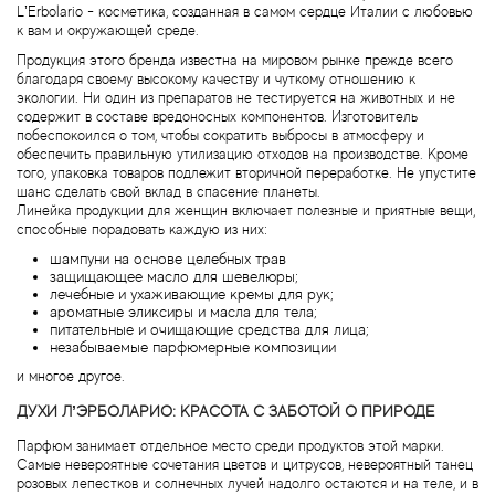
L’Erbolario - косметика, созданная в самом сердце Италии с любовью
Brecourt
к вам и окружающей среде.
Продукция этого бренда известна на мировом рынке прежде всего
Brioni
благодаря своему высокому качеству и чуткому отношению к
экологии. Ни один из препаратов не тестируется на животных и не
содержит в составе вредоносных компонентов. Изготовитель
Britney Spears
побеспокоился о том, чтобы сократить выбросы в атмосферу и
обеспечить правильную утилизацию отходов на производстве. Кроме
того, упаковка товаров подлежит вторичной переработке. Не упустите
Brooks Brothers
шанс сделать свой вклад в спасение планеты.
Линейка продукции для женщин включает полезные и приятные вещи,
способные порадовать каждую из них:
Bruno Banani
шампуни на основе целебных трав
защищающее масло для шевелюры;
Brut
лечебные и ухаживающие кремы для рук;
ароматные эликсиры и масла для тела;
питательные и очищающие средства для лица;
Burberry
незабываемые парфюмерные композиции
и многое другое.
Bvlgari
ДУХИ Л’ЭРБОЛАРИО: КРАСОТА С ЗАБОТОЙ О ПРИРОДЕ
Парфюм занимает отдельное место среди продуктов этой марки.
Byblos
Самые невероятные сочетания цветов и цитрусов, невероятный танец
розовых лепестков и солнечных лучей надолго остаются и на теле, и в