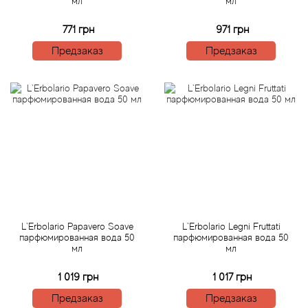
мл
мл
Arte Profumi
771 грн
971 грн
ArteOlfatto
Предзаказ
Предзаказ
Asabi
Asgharali
Atelier Cologne
Atelier Des Ors
Atelier Flou
L`Erbolario Papavero Soave
L`Erbolario Legni Fruttati
парфюмированная вода 50
парфюмированная вода 50
Athena's
мл
мл
1 019 грн
1 017 грн
Atkinsons
Предзаказ
Предзаказ