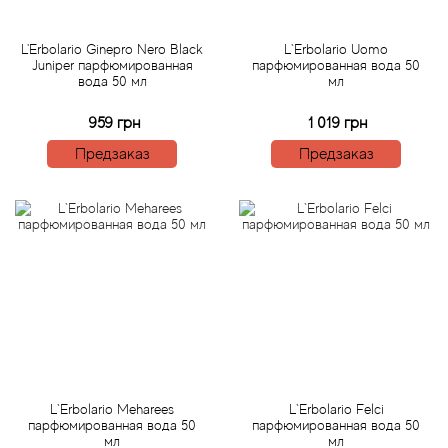
Acqua di Parma
L'Erbolario Ginepro Nero Black
L`Erbolario Uomo
Juniper парфюмированная
парфюмированная вода 50
вода 50 мл
мл
Acqua di Sardegna
959 грн
1 019 грн
Adidas
Предзаказ
Предзаказ
Aedes de Venustas
Aerin Lauder
Affinessence
Afnan
Agatha Ruiz de la Prada
L`Erbolario Meharees
L`Erbolario Felci
парфюмированная вода 50
парфюмированная вода 50
мл
мл
Agent Provocateur