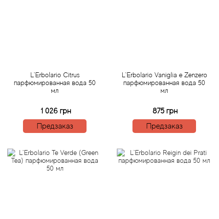
Bamotte
Banana Republic
Baruti
L`Erbolario Citrus
L`Erbolario Vaniglia e Zenzero
Baviphat
парфюмированная вода 50
парфюмированная вода 50
мл
мл
BeauFort London
1 026 грн
875 грн
Предзаказ
Предзаказ
Bebe
Benetton
Bentley
Beso Beach