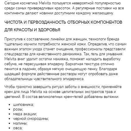
Сегодня косметика Melvita пользуется невероятной популярностью
среди самых привередливых красоток. А регулярные поставки на все
континенты делают новинки доступными каждому желающему.
Agonist
ЧИСТОТА И ПЕРВОЗДАННОСТЬ ОТБОРНЫХ КОМПОНЕНТОВ
Aigner
ДЛЯ КРАСОТЫ И ЗДОРОВЬЯ
Приступив к составлению линейки для женщин, технологи бренда
Aj Arabia (Widian)
тщательно изучили потребности женской кожи. Определив, что самым
важным этапом ухода станет очищение, профессионалы представили
спецсредства для качественного демакияжа. Так, гель для умывания
Ajmal
Melvita вмиг удалит остатки макияжа, поможет наладить выработку
себума, не пересушивая эпидерму. Бархатная текстура отлично
пенится в ладонях, образуя мягкую очищающую пенку. Благодаря
Al Haramain
щадящей формуле действенные растворы могут опробовать даже
обладательницы чувствительного эпидермиса.
Al Jazeera
Чтобы грамотно завершить ритуал заботы о внешности, применяйте
крем для лица Melvita на основе целительных экстрактов трав и
цветений. В состав великолепных крем-гелей добавлены вытяжки:
Alaia Paris
шиповника;
розы;
меда акации;
Alexander McQueen
черной смородины;
малины;
овса;