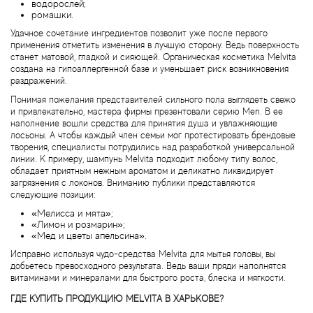
Alexandre Barthet
водорослей;
ромашки.
Удачное сочетание ингредиентов позволит уже после первого
Alexandre J
применения отметить изменения в лучшую сторону. Ведь поверхность
станет матовой, гладкой и сияющей. Органическая косметика Melvita
Alfred Dunhill
создана на гипоаллергенной базе и уменьшает риск возникновения
раздражений.
Понимая пожелания представителей сильного пола выглядеть свежо
Alyson Oldoini
и привлекательно, мастера фирмы презентовали серию Men. В ее
наполнение вошли средства для принятия душа и увлажняющие
лосьоны. А чтобы каждый член семьи мог протестировать брендовые
Alyssa Ashley
творения, специалисты потрудились над разработкой универсальной
линии. К примеру, шампунь Melvita подходит любому типу волос,
обладает приятным нежным ароматом и деликатно ликвидирует
American Crew
загрязнения с локонов. Вниманию публики представляются
следующие позиции:
Amouage
«Мелисса и мята»;
«Лимон и розмарин»;
«Мед и цветы апельсина».
Amouroud
Исправно используя чудо-средства Melvita для мытья головы, вы
добьетесь превосходного результата. Ведь ваши пряди наполнятся
витаминами и минералами для быстрого роста, блеска и мягкости.
Andre L'Arom
ГДЕ КУПИТЬ ПРОДУКЦИЮ MELVITA В ХАРЬКОВЕ?