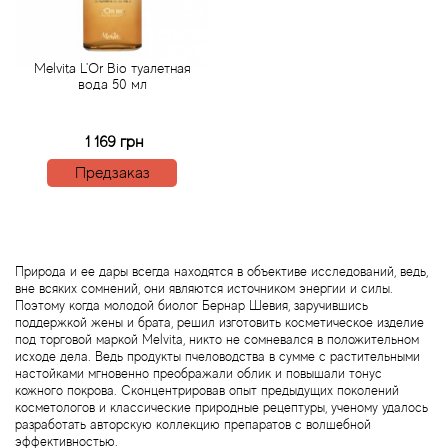
Acqua di Parma
Melvita L'Or Bio туалетная
вода 50 мл
Acqua di Sardegna
1 169 грн
Adidas
Предзаказ
Aedes de Venustas
Aerin Lauder
Природа и ее дары всегда находятся в объективе исследований, ведь,
вне всяких сомнений, они являются источником энергии и силы.
Affinessence
Поэтому когда молодой биолог Бернар Шевия, заручившись
поддержкой жены и брата, решил изготовить косметическое изделие
под торговой маркой Melvita, никто не сомневался в положительном
Afnan
исходе дела. Ведь продукты пчеловодства в сумме с растительными
настойками мгновенно преображали облик и повышали тонус
кожного покрова. Сконцентрировав опыт предыдущих поколений
Agatha Ruiz de la Prada
косметологов и классические природные рецептуры, ученому удалось
разработать авторскую коллекцию препаратов с волшебной
эффективностью.
Agent Provocateur