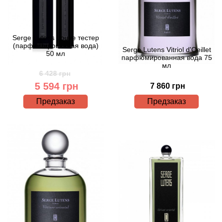
Arte Profumi
ArteOlfatto
Serge Lutens Louve тестер
(парфюмированная вода)
Serge Lutens Vitriol d'Oeillet
Asabi
50 мл
парфюмированная вода 75
мл
6 428 грн
Asgharali
5 594 грн
7 860 грн
Предзаказ
Предзаказ
Atelier Cologne
Atelier Des Ors
Atelier Flou
Athena's
Atkinsons