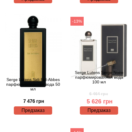
Betty Barclay
Beyonce
-13%
Bibliotheque de Parfum
Biehl Parfumkunstwerke
Bijan
Serge Lutens Serge Noire
Bill Blass
парфюмированная вода
Serge Lutens Sidi Bel-Abbes
100 мл
парфюмированная вода 50
мл
Biotherm
6 464 грн
5 626 грн
7 476 грн
Blackglama
Предзаказ
Предзаказ
Blumarine