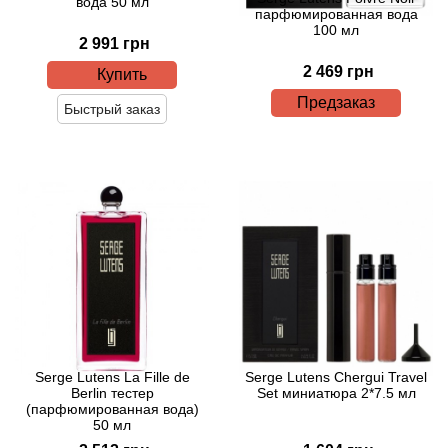
вода 50 мл
парфюмированная вода
100 мл
2 991 грн
Agonist
2 469 грн
Купить
Aigner
Предзаказ
Быстрый заказ
Aj Arabia (Widian)
Ajmal
Al Haramain
Al Jazeera
Alaia Paris
Serge Lutens La Fille de
Serge Lutens Chergui Travel
Berlin тестер
Set миниатюра 2*7.5 мл
Alexander McQueen
(парфюмированная вода)
50 мл