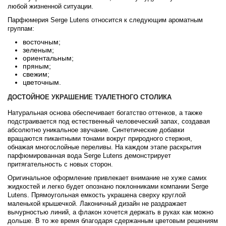
любой жизненной ситуации.
Byredo
Парфюмерия Serge Lutens относится к следующим ароматным
группам:
Cacharel
восточным;
зеленым;
ориентальным;
Cafe Parfums
пряным;
свежим;
цветочным.
Cale Fragranze d'Autore
ДОСТОЙНОЕ УКРАШЕНИЕ ТУАЛЕТНОГО СТОЛИКА
Calvin Klein
Натуральная основа обеспечивает богатство оттенков, а также
подстраивается под естественный человеческий запах, создавая
абсолютно уникальное звучание. Синтетические добавки
Calypso Christiane Celle
вращаются пикантными тонами вокруг природного стержня,
обнажая многослойные переливы. На каждом этапе раскрытия
парфюмированная вода Serge Lutens демонстрирует
Canali
притягательность с новых сторон.
Оригинальное оформление привлекает внимание не хуже самих
Carla Fracci
жидкостей и легко будет опознано поклонниками компании Serge
Lutens. Прямоугольная емкость украшена сверху круглой
маленькой крышечкой. Лаконичный дизайн не раздражает
Carner Barcelona
вычурностью линий, а флакон хочется держать в руках как можно
дольше. В то же время благодаря сдержанным цветовым решениям