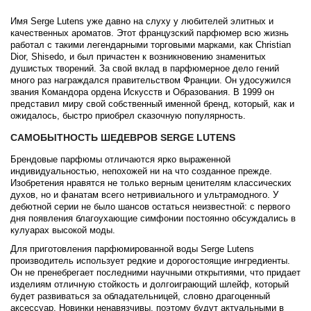
Brecourt
Имя Serge Lutens уже давно на слуху у любителей элитных и
качественных ароматов. Этот французский парфюмер всю жизнь
Brioni
работал с такими легендарными торговыми марками, как Christian
Dior, Shisedo, и был причастен к возникновению знаменитых
душистых творений. За свой вклад в парфюмерное дело гений
Britney Spears
много раз награждался правительством Франции. Он удосужился
звания Командора ордена Искусств и Образования. В 1999 он
представил миру свой собственный именной бренд, который, как и
Brooks Brothers
ожидалось, быстро приобрел сказочную популярность.
САМОБЫТНОСТЬ ШЕДЕВРОВ SERGE LUTENS
Bruno Banani
Брендовые парфюмы отличаются ярко выраженной
индивидуальностью, непохожей ни на что созданное прежде.
Изобретения нравятся не только верным ценителям классических
Brut
духов, но и фанатам всего нетривиального и ультрамодного. У
дебютной серии не было шансов остаться неизвестной: с первого
Burberry
дня появления благоухающие симфонии постоянно обсуждались в
кулуарах высокой моды.
Для приготовления парфюмированной воды Serge Lutens
Bvlgari
производитель использует редкие и дорогостоящие ингредиенты.
Он не пренебрегает последними научными открытиями, что придает
изделиям отличную стойкость и долгоиграющий шлейф, который
Byblos
будет развиваться за обладательницей, словно драгоценный
аксессуар. Новинки ненавязчивы, поэтому будут актуальными в