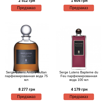
Alexandre Barthet
2 512 грн
1 604 грн
Предзаказ
Предзаказ
Alexandre J
Alfred Dunhill
Alyson Oldoini
Alyssa Ashley
American Crew
Amouage
Serge Lutens Ambre Sultan
Serge Lutens Bapteme du
парфюмированная вода 75
Feu парфюмированная
мл
вода 100 мл
Amouroud
8 277 грн
4 179 грн
Andre L'Arom
Предзаказ
Предзаказ