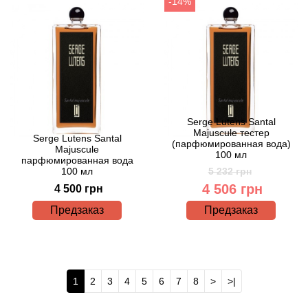
-14%
Boadicea the Victorious
Bogart
Bogdan Zubchenko
Bois 1920
Serge Lutens Santal
Majuscule тестер
Serge Lutens Santal
(парфюмированная вода)
Bon Parfumeur
Majuscule
100 мл
парфюмированная вода
100 мл
5 232 грн
Bond No.9
4 506 грн
4 500 грн
Предзаказ
Предзаказ
Bottega Profumiera
Bottega Veneta
1
2
3
4
5
6
7
8
>
>|
Boucheron