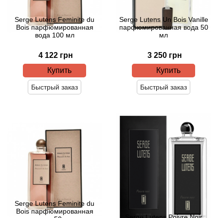
Serge Lutens Feminite du
Serge Lutens Un Bois Vanille
Acqua di Parma
Bois парфюмированная
парфюмированная вода 50
вода 100 мл
мл
Acqua di Sardegna
4 122 грн
3 250 грн
Купить
Купить
Adidas
Быстрый заказ
Быстрый заказ
Aedes de Venustas
Aerin Lauder
Affinessence
Afnan
Agatha Ruiz de la Prada
Serge Lutens Feminite du
Bois парфюмированная
Agent Provocateur
Serge Lutens Poivre Noir