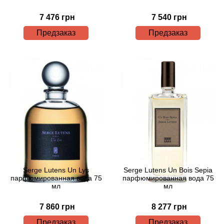
Bamotte
7 476 грн
7 540 грн
Banana Republic
Предзаказ
Предзаказ
Baruti
Baviphat
BeauFort London
Bebe
Benetton
Serge Lutens Un Lys
Serge Lutens Un Bois Sepia
парфюмированная вода 75
парфюмированная вода 75
Bentley
мл
мл
Beso Beach
7 860 грн
8 277 грн
Предзаказ
Предзаказ