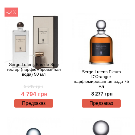
Angel Schlesser
-14%
Anima Mundi
Anna Sui
Annayake
Anne Fontaine
Serge Lutens Bas de Soie
тестер (парфюмированная
Serge Lutens Fleurs
вода) 50 мл
Annick Goutal
D'Oranger
парфюмированная вода 75
5 548 грн
мл
Antonia's Flowers
4 794 грн
8 277 грн
Предзаказ
Предзаказ
Antonio Banderas
Antonio Puig