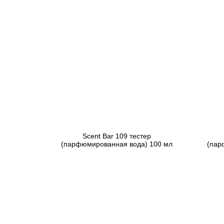
Scent Bar 109 тестер
(парфюмированная вода) 100 мл
(пар
3 619 грн
Предзаказ