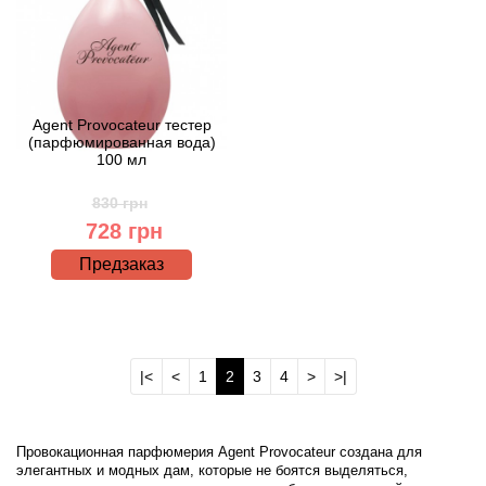
Brecourt
Brioni
Britney Spears
Agent Provocateur тестер
(парфюмированная вода)
100 мл
Brooks Brothers
830 грн
728 грн
Bruno Banani
Предзаказ
Brut
Burberry
|<
<
1
2
3
4
>
>|
Bvlgari
Byblos
Провокационная парфюмерия Agent Provocateur создана для
элегантных и модных дам, которые не боятся выделяться,