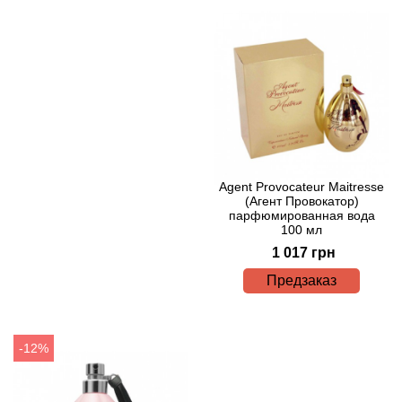
Boadicea the Victorious
Bogart
Bogdan Zubchenko
Bois 1920
Agent Provocateur Maitresse
Bon Parfumeur
(Агент Провокатор)
парфюмированная вода
100 мл
Bond No.9
1 017 грн
Bottega Profumiera
Предзаказ
Bottega Veneta
-12%
Boucheron