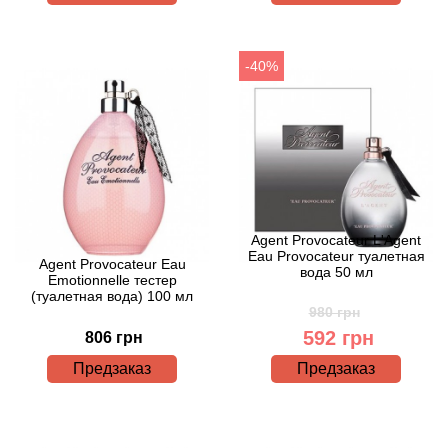
Angel Schlesser
Anima Mundi
-40%
Anna Sui
Annayake
Anne Fontaine
Agent Provocateur L'Agent
Annick Goutal
Eau Provocateur туалетная
Agent Provocateur Eau
вода 50 мл
Emotionnelle тестер
(туалетная вода) 100 мл
Antonia's Flowers
980 грн
592 грн
806 грн
Antonio Banderas
Предзаказ
Предзаказ
Antonio Puig