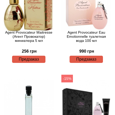
Arte Profumi
ArteOlfatto
Asabi
Agent Provocateur Maitresse
Agent Provocateur Eau
(Агент Провокатор)
Emotionnelle туалетная
Asgharali
миниатюра 5 мл
вода 100 мл
256 грн
990 грн
Atelier Cologne
Предзаказ
Предзаказ
Atelier Des Ors
Atelier Flou
-15%
Athena's
Atkinsons