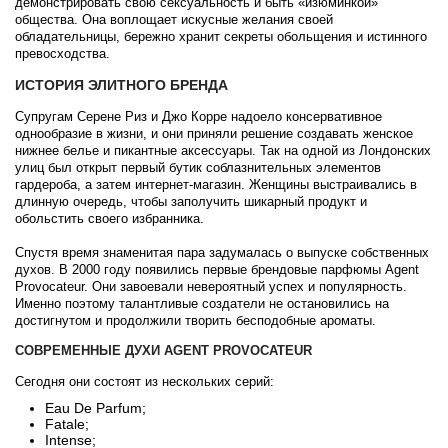
демонстрировать свою сексуальность и быть «изюминкой»
Byredo
общества. Она воплощает искусные желания своей
обладательницы, бережно хранит секреты обольщения и истинного
превосходства.
Cacharel
ИСТОРИЯ ЭЛИТНОГО БРЕНДА
Cafe Parfums
Супругам Серене Риз и Джо Корре надоело консервативное
однообразие в жизни, и они приняли решение создавать женское
нижнее белье и пикантные аксессуары. Так на одной из Лондонских
Cale Fragranze d'Autore
улиц был открыт первый бутик соблазнительных элементов
гардероба, а затем интернет-магазин. Женщины выстраивались в
длинную очередь, чтобы заполучить шикарный продукт и
Calvin Klein
обольстить своего избранника.
Спустя время знаменитая пара задумалась о выпуске собственных
Calypso Christiane Celle
духов. В 2000 году появились первые брендовые парфюмы Agent
Provocateur. Они завоевали невероятный успех и популярность.
Именно поэтому талантливые создатели не остановились на
Canali
достигнутом и продолжили творить бесподобные ароматы.
СОВРЕМЕННЫЕ ДУХИ AGENT PROVOCATEUR
Carla Fracci
Сегодня они состоят из нескольких серий:
Eau De Parfum;
Carner Barcelona
Fatale;
Intense;