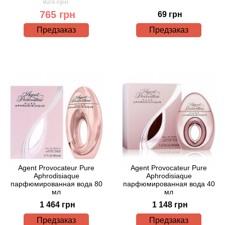
Alexandre Barthet
924 грн
765 грн
69 грн
Alexandre J
Предзаказ
Предзаказ
Alfred Dunhill
Alyson Oldoini
Alyssa Ashley
American Crew
Amouage
Agent Provocateur Pure
Agent Provocateur Pure
Amouroud
Aphrodisiaque
Aphrodisiaque
парфюмированная вода 80
парфюмированная вода 40
мл
мл
Andre L'Arom
1 464 грн
1 148 грн
Предзаказ
Предзаказ