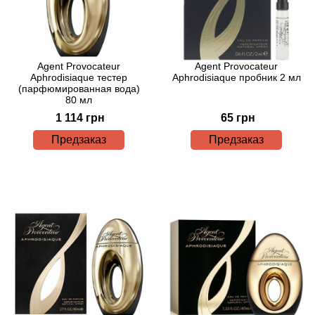
Acqua di Parma
Agent Provocateur
Agent Provocateur
Acqua di Sardegna
Aphrodisiaque тестер
Aphrodisiaque пробник 2 мл
(парфюмированная вода)
80 мл
Adidas
1 114 грн
65 грн
Aedes de Venustas
Предзаказ
Предзаказ
Aerin Lauder
Affinessence
Afnan
Agatha Ruiz de la Prada
Agent Provocateur