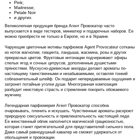
Pink;
Carolina Herrera
Maitresse;
Petale Noir
и других.
Caron
Великолепная продукция бренда Агент Провокатор часто
выпускается в виде тестеров, миниатюр и подарочных наборов. Ее
можно приобрести не только в Европе, но и в Украине.
Carrera
Чарующие цветочные мотивы парфюмов Agent Provocateur сотканы
из ноток магнолии, гиацинта, ландыша, жасмина, розы и других
Carrera Jeans Parfums
прекрасных цветов. Фруктовые интонации подчеркивают эфиры
спелых ягод и сочных цитрусов, дополненные душистыми
Carthusia
пряностями. Мускусно-древесные аккорды делают ароматы по-
настоящему таинственными и незабываемыми, оставляя тонкий
соблазнительный шлейф. Он подарит непередаваемые ощущения и
Cartier
затронет потайные уголки души. Многогранная композиция
разбудит неистовую страсть и стремление покорить обожаемого
мужчину.
Carven
Легендарная парфюмерия Агент Провокатор способна
очаровывать, пленить и искушать. Чувственные ароматы раскроют
Caudalie
природную сексуальность и привлекательность настоящей леди.
Ее женственный облик наполнится магической грациозностью,
которая станет притягательной для представителей сильного пола.
Celine Dion
Даже самый равнодушный кавалер не сможет удержаться от
обольщения и провокации.