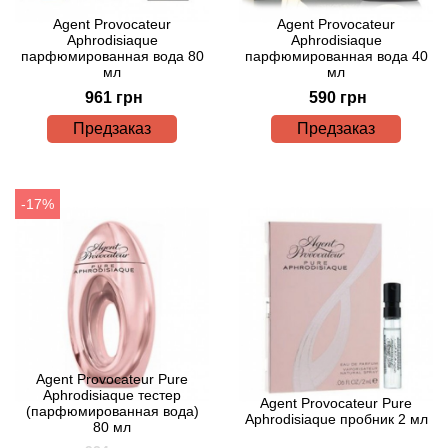
Agent Provocateur
Agent Provocateur
Aphrodisiaque
Aphrodisiaque
Agonist
парфюмированная вода 80
парфюмированная вода 40
мл
мл
Aigner
961 грн
590 грн
Предзаказ
Предзаказ
Aj Arabia (Widian)
Ajmal
-17%
Al Haramain
Al Jazeera
Alaia Paris
Agent Provocateur Pure
Aphrodisiaque тестер
Alexander McQueen
Agent Provocateur Pure
(парфюмированная вода)
Aphrodisiaque пробник 2 мл
80 мл