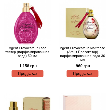
Antonio Visconti
Aquolina
Arabesque Perfumes
Arabiyat
Agent Provocateur Lace
Agent Provocateur Maitresse
Aramis
тестер (парфюмированная
(Агент Провокатор)
вода) 50 мл
парфюмированная вода 30
мл
Ariana Grande
1 158 грн
960 грн
Предзаказ
Предзаказ
Armaf
Armand Basi
Arrogance