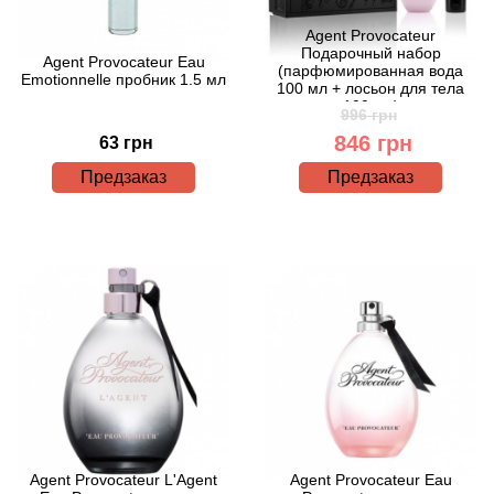
Attar Collection
Agent Provocateur
Подарочный набор
Au Pays de la Fleur d’Oranger
Agent Provocateur Eau
(парфюмированная вода
Emotionnelle пробник 1.5 мл
100 мл + лосьон для тела
100 мл)
996 грн
Axis
846 грн
63 грн
Azalia Parfums
Предзаказ
Предзаказ
Azzaro
Baldessarini
Baldinini
Balenciaga
Balmain
Agent Provocateur L'Agent
Agent Provocateur Eau