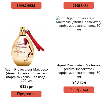
Betty Barclay
Предзаказ
Предзаказ
Beyonce
Bibliotheque de Parfum
Biehl Parfumkunstwerke
Bijan
Bill Blass
Agent Provocateur Maitresse
(Агент Провокатор)
Agent Provocateur Maitresse
парфюмированная вода 50
Biotherm
(Агент Провокатор) тестер
мл
(парфюмированная вода)
100 мл
940 грн
Blackglama
611 грн
Предзаказ
Предзаказ
Blumarine