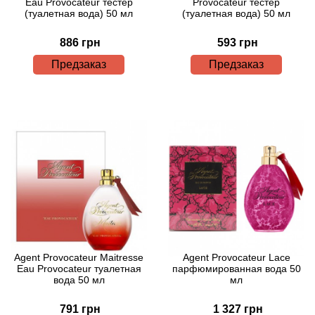
Eau Provocateur тестер
Provocateur тестер
Bamotte
(туалетная вода) 50 мл
(туалетная вода) 50 мл
Banana Republic
886 грн
593 грн
Предзаказ
Предзаказ
Baruti
Baviphat
BeauFort London
Bebe
Benetton
Bentley
Agent Provocateur Maitresse
Agent Provocateur Lace
Eau Provocateur туалетная
парфюмированная вода 50
вода 50 мл
мл
Beso Beach
791 грн
1 327 грн