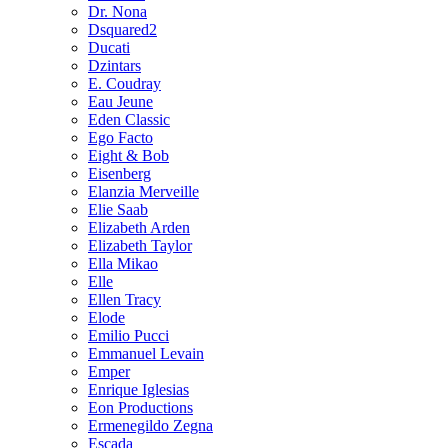
Dr. Nona
Dsquared2
Ducati
Dzintars
E. Coudray
Eau Jeune
Eden Classic
Ego Facto
Eight & Bob
Eisenberg
Elanzia Merveille
Elie Saab
Elizabeth Arden
Elizabeth Taylor
Ella Mikao
Elle
Ellen Tracy
Elode
Emilio Pucci
Emmanuel Levain
Emper
Enrique Iglesias
Eon Productions
Ermenegildo Zegna
Escada