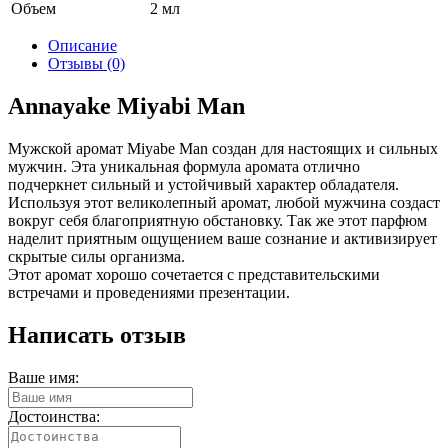
Объем
2 мл
Описание
Отзывы (0)
Annayake Miyabi Man
Мужской аромат Miyabe Man создан для настоящих и сильных
мужчин. Эта уникальная формула аромата отлично
подчеркнет сильный и устойчивый характер обладателя.
Используя этот великолепный аромат, любой мужчина создаст
вокруг себя благоприятную обстановку. Так же этот парфюм
наделит приятным ощущением ваше сознание и активизирует
скрытые силы организма.
Этот аромат хорошо сочетается с представительскими
встречами и проведениями презентации.
Написать отзыв
Ваше имя:
Достоинства: