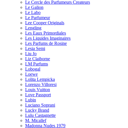
Le Cercle des Parfumeurs Createurs
Le Galion
Le Labo
Le Parfumeur
Lee Cooper Originals
Lengling
Les Eaux Primordiales
Les Liquides Imaginaires
Les Parfums de Rosine
Lesia Semi
Liu Jo
Liz Claiborne
LM Parfums
Lobogal
Loewe
Lolita Lempicka
Lorenzo Villoresi
Louis Vuitton
Love Passport
Lubin
Luciano Soprani
Lucky Brand
Lulu Castagnette
M. Micallef
Madonna Nudes 1979