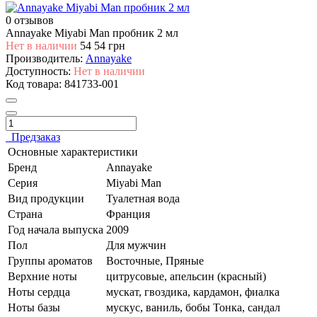
0 отзывов
Annayake Miyabi Man пробник 2 мл
Нет в наличии
54
54 грн
Производитель:
Annayake
Доступность:
Нет в наличии
Код товара:
841733-001
Предзаказ
Основные характеристики
Бренд
Annayake
Серия
Miyabi Man
Вид продукции
Туалетная вода
Страна
Франция
Год начала выпуска
2009
Пол
Для мужчин
Группы ароматов
Восточные, Пряные
Верхние ноты
цитрусовые, апельсин (красный)
Ноты сердца
мускат, гвоздика, кардамон, фиалка
Ноты базы
мускус, ваниль, бобы Тонка, сандал