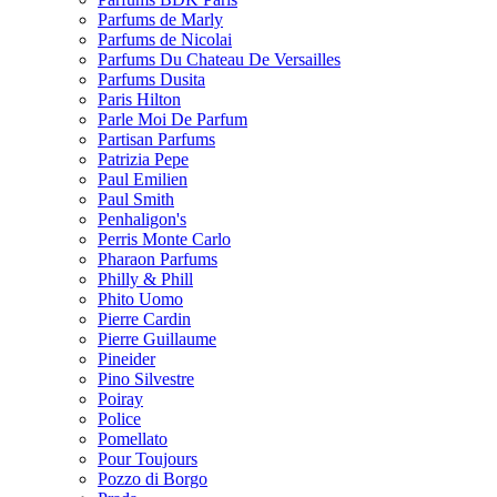
Parfums de Marly
Parfums de Nicolai
Parfums Du Chateau De Versailles
Parfums Dusita
Paris Hilton
Parle Moi De Parfum
Partisan Parfums
Patrizia Pepe
Paul Emilien
Paul Smith
Penhaligon's
Perris Monte Carlo
Pharaon Parfums
Philly & Phill
Phito Uomo
Pierre Cardin
Pierre Guillaume
Pineider
Pino Silvestre
Poiray
Police
Pomellato
Pour Toujours
Pozzo di Borgo