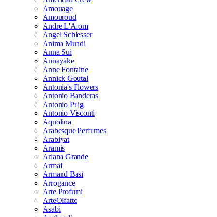
Amouage
Amouroud
Andre L'Arom
Angel Schlesser
Anima Mundi
Anna Sui
Annayake
Anne Fontaine
Annick Goutal
Antonia's Flowers
Antonio Banderas
Antonio Puig
Antonio Visconti
Aquolina
Arabesque Perfumes
Arabiyat
Aramis
Ariana Grande
Armaf
Armand Basi
Arrogance
Arte Profumi
ArteOlfatto
Asabi