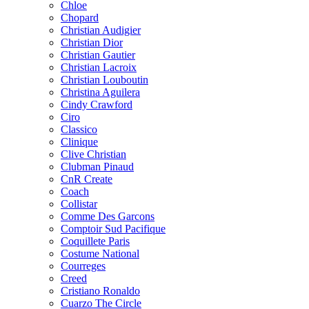
Chloe
Chopard
Christian Audigier
Christian Dior
Christian Gautier
Christian Lacroix
Christian Louboutin
Christina Aguilera
Cindy Crawford
Ciro
Classico
Clinique
Clive Christian
Clubman Pinaud
CnR Create
Coach
Collistar
Comme Des Garcons
Comptoir Sud Pacifique
Coquillete Paris
Costume National
Courreges
Creed
Cristiano Ronaldo
Cuarzo The Circle