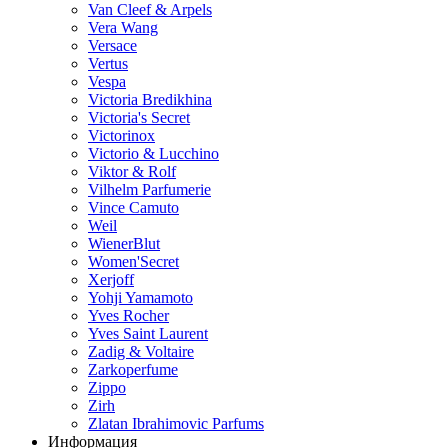
Van Cleef & Arpels
Vera Wang
Versace
Vertus
Vespa
Victoria Bredikhina
Victoria's Secret
Victorinox
Victorio & Lucchino
Viktor & Rolf
Vilhelm Parfumerie
Vince Camuto
Weil
WienerBlut
Women'Secret
Xerjoff
Yohji Yamamoto
Yves Rocher
Yves Saint Laurent
Zadig & Voltaire
Zarkoperfume
Zippo
Zirh
Zlatan Ibrahimovic Parfums
Информация