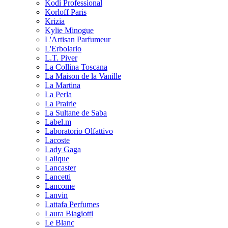
Kodi Professional
Korloff Paris
Krizia
Kylie Minogue
L'Artisan Parfumeur
L'Erbolario
L.T. Piver
La Collina Toscana
La Maison de la Vanille
La Martina
La Perla
La Prairie
La Sultane de Saba
Label.m
Laboratorio Olfattivo
Lacoste
Lady Gaga
Lalique
Lancaster
Lancetti
Lancome
Lanvin
Lattafa Perfumes
Laura Biagiotti
Le Blanc