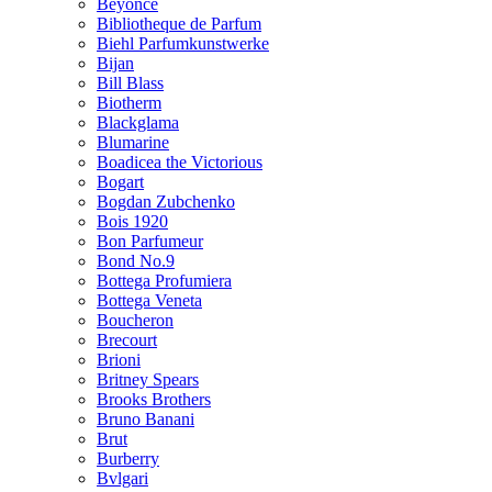
Beyonce
Bibliotheque de Parfum
Biehl Parfumkunstwerke
Bijan
Bill Blass
Biotherm
Blackglama
Blumarine
Boadicea the Victorious
Bogart
Bogdan Zubchenko
Bois 1920
Bon Parfumeur
Bond No.9
Bottega Profumiera
Bottega Veneta
Boucheron
Brecourt
Brioni
Britney Spears
Brooks Brothers
Bruno Banani
Brut
Burberry
Bvlgari