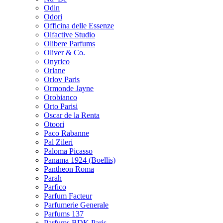
Odin
Odori
Officina delle Essenze
Olfactive Studio
Olibere Parfums
Oliver & Co.
Onyrico
Orlane
Orlov Paris
Ormonde Jayne
Orobianco
Orto Parisi
Oscar de la Renta
Otoori
Paco Rabanne
Pal Zileri
Paloma Picasso
Panama 1924 (Boellis)
Pantheon Roma
Parah
Parfico
Parfum Facteur
Parfumerie Generale
Parfums 137
Parfums BDK Paris