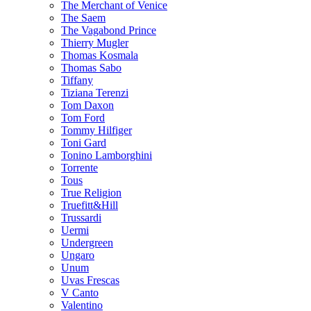
The Merchant of Venice
The Saem
The Vagabond Prince
Thierry Mugler
Thomas Kosmala
Thomas Sabo
Tiffany
Tiziana Terenzi
Tom Daxon
Tom Ford
Tommy Hilfiger
Toni Gard
Tonino Lamborghini
Torrente
Tous
True Religion
Truefitt&Hill
Trussardi
Uermi
Undergreen
Ungaro
Unum
Uvas Frescas
V Canto
Valentino