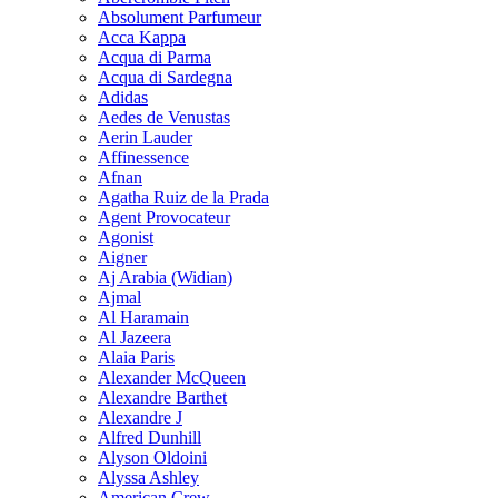
Absolument Parfumeur
Acca Kappa
Acqua di Parma
Acqua di Sardegna
Adidas
Aedes de Venustas
Aerin Lauder
Affinessence
Afnan
Agatha Ruiz de la Prada
Agent Provocateur
Agonist
Aigner
Aj Arabia (Widian)
Ajmal
Al Haramain
Al Jazeera
Alaia Paris
Alexander McQueen
Alexandre Barthet
Alexandre J
Alfred Dunhill
Alyson Oldoini
Alyssa Ashley
American Crew