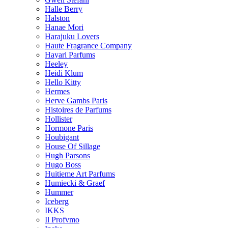
Halle Berry
Halston
Hanae Mori
Harajuku Lovers
Haute Fragrance Company
Hayari Parfums
Heeley
Heidi Klum
Hello Kitty
Hermes
Herve Gambs Paris
Histoires de Parfums
Hollister
Hormone Paris
Houbigant
House Of Sillage
Hugh Parsons
Hugo Boss
Huitieme Art Parfums
Humiecki & Graef
Hummer
Iceberg
IKKS
Il Profvmo