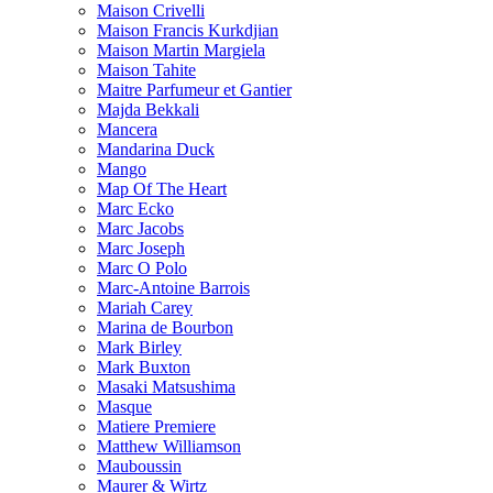
Maison Crivelli
Maison Francis Kurkdjian
Maison Martin Margiela
Maison Tahite
Maitre Parfumeur et Gantier
Majda Bekkali
Mancera
Mandarina Duck
Mango
Map Of The Heart
Marc Ecko
Marc Jacobs
Marc Joseph
Marc O Polo
Marc-Antoine Barrois
Mariah Carey
Marina de Bourbon
Mark Birley
Mark Buxton
Masaki Matsushima
Masque
Matiere Premiere
Matthew Williamson
Mauboussin
Maurer & Wirtz