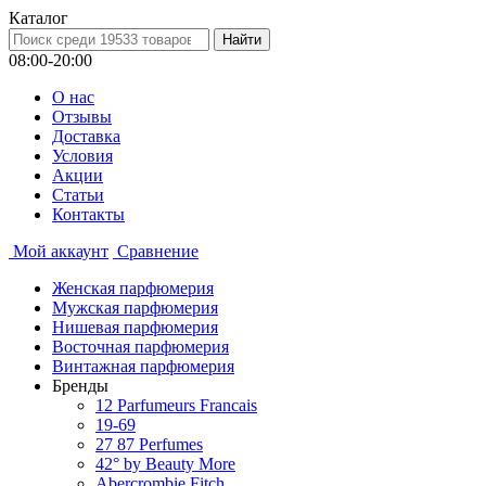
Каталог
08:00-20:00
О нас
Отзывы
Доставка
Условия
Aкции
Статьи
Контакты
Мой аккаунт
Сравнение
Женская парфюмерия
Мужская парфюмерия
Нишевая парфюмерия
Восточная парфюмерия
Винтажная парфюмерия
Бренды
12 Parfumeurs Francais
19-69
27 87 Perfumes
42° by Beauty More
Abercrombie Fitch