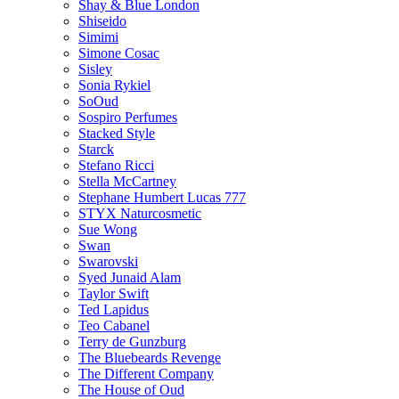
Shay & Blue London
Shiseido
Simimi
Simone Cosac
Sisley
Sonia Rykiel
SoOud
Sospiro Perfumes
Stacked Style
Starck
Stefano Ricci
Stella McCartney
Stephane Humbert Lucas 777
STYX Naturсosmetic
Sue Wong
Swan
Swarovski
Syed Junaid Alam
Taylor Swift
Ted Lapidus
Teo Cabanel
Terry de Gunzburg
The Bluebeards Revenge
The Different Company
The House of Oud