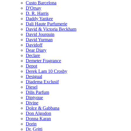
Custo Barcelona
D'Orsay
D. R. Harris
Daddy Yankee
Dali Haute Parfumerie
David & Victoria Beckham
David Jourquin
David Yurman
Davidoff
Dear Diary
Declare
Demeter Fragrance
Depot
Derek Lam 10 Crosby
Desigual
Diadema Exclusif
Diesel
Dilis Parfum
Diptyque
Divine
Dolce & Gabbana
Don Algodon
Donna Karan
Dorin
Dr. Gritti