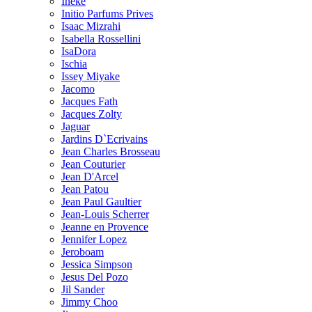
Ineke
Initio Parfums Prives
Isaac Mizrahi
Isabella Rossellini
IsaDora
Ischia
Issey Miyake
Jacomo
Jacques Fath
Jacques Zolty
Jaguar
Jardins D`Ecrivains
Jean Charles Brosseau
Jean Couturier
Jean D'Arcel
Jean Patou
Jean Paul Gaultier
Jean-Louis Scherrer
Jeanne en Provence
Jennifer Lopez
Jeroboam
Jessica Simpson
Jesus Del Pozo
Jil Sander
Jimmy Choo