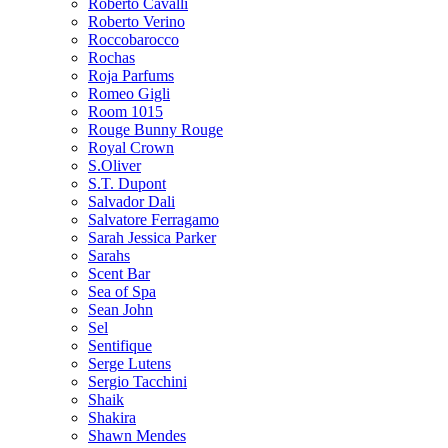
Roberto Cavalli
Roberto Verino
Roccobarocco
Rochas
Roja Parfums
Romeo Gigli
Room 1015
Rouge Bunny Rouge
Royal Crown
S.Oliver
S.T. Dupont
Salvador Dali
Salvatore Ferragamo
Sarah Jessica Parker
Sarahs
Scent Bar
Sea of Spa
Sean John
Sel
Sentifique
Serge Lutens
Sergio Tacchini
Shaik
Shakira
Shawn Mendes