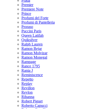
Prada
Premier
Premiere Note
Prince
Profumi del Forte
Profumi di Pantelleria
Proraso
Puccini Paris
Queen Latifah
Quiksilver
Ralph Lauren
Ramon Bejar
Ramon Molvizar
Ramon Monegal
Rampage
Rance 1795
Rania J
Reminiscence
Repetto
Replay
Revillon
Revlon
Rihanna
Robert Piguet
Roberto Capucci