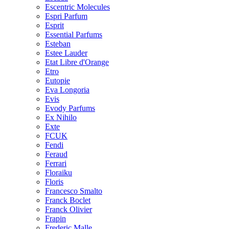
Escentric Molecules
Espri Parfum
Esprit
Essential Parfums
Esteban
Estee Lauder
Etat Libre d'Orange
Etro
Eutopie
Eva Longoria
Evis
Evody Parfums
Ex Nihilo
Exte
FCUK
Fendi
Feraud
Ferrari
Floraiku
Floris
Francesco Smalto
Franck Boclet
Franck Olivier
Frapin
Frederic Malle