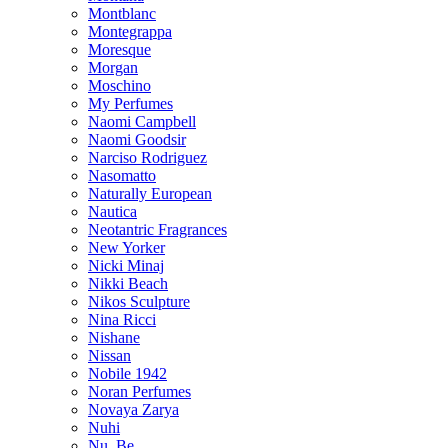
Montblanc
Montegrappa
Moresque
Morgan
Moschino
My Perfumes
Naomi Campbell
Naomi Goodsir
Narciso Rodriguez
Nasomatto
Naturally European
Nautica
Neotantric Fragrances
New Yorker
Nicki Minaj
Nikki Beach
Nikos Sculpture
Nina Ricci
Nishane
Nissan
Nobile 1942
Noran Perfumes
Novaya Zarya
Nuhi
Nu_Be