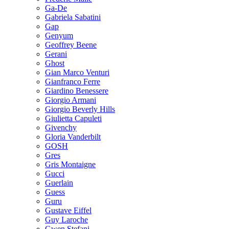
Ga-De
Gabriela Sabatini
Gap
Genyum
Geoffrey Beene
Gerani
Ghost
Gian Marco Venturi
Gianfranco Ferre
Giardino Benessere
Giorgio Armani
Giorgio Beverly Hills
Giulietta Capuleti
Givenchy
Gloria Vanderbilt
GOSH
Gres
Gris Montaigne
Gucci
Guerlain
Guess
Guru
Gustave Eiffel
Guy Laroche
Gwen Stefani