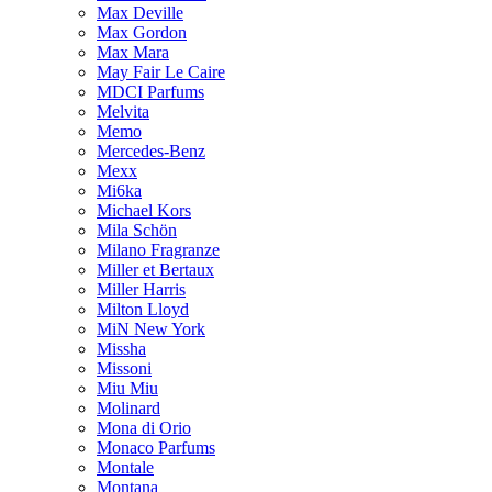
Max Deville
Max Gordon
Max Mara
May Fair Le Caire
MDCI Parfums
Melvita
Memo
Mercedes-Benz
Mexx
Mi6ka
Michael Kors
Mila Schön
Milano Fragranze
Miller et Bertaux
Miller Harris
Milton Lloyd
MiN New York
Missha
Missoni
Miu Miu
Molinard
Mona di Orio
Monaco Parfums
Montale
Montana