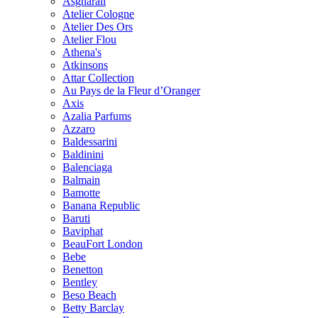
Asgharali
Atelier Cologne
Atelier Des Ors
Atelier Flou
Athena's
Atkinsons
Attar Collection
Au Pays de la Fleur d’Oranger
Axis
Azalia Parfums
Azzaro
Baldessarini
Baldinini
Balenciaga
Balmain
Bamotte
Banana Republic
Baruti
Baviphat
BeauFort London
Bebe
Benetton
Bentley
Beso Beach
Betty Barclay