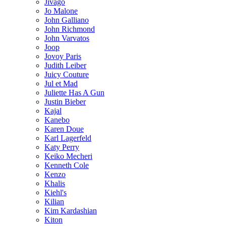
Jivago
Jo Malone
John Galliano
John Richmond
John Varvatos
Joop
Jovoy Paris
Judith Leiber
Juicy Couture
Jul et Mad
Juliette Has A Gun
Justin Bieber
Kajal
Kanebo
Karen Doue
Karl Lagerfeld
Katy Perry
Keiko Mecheri
Kenneth Cole
Kenzo
Khalis
Kiehl's
Kilian
Kim Kardashian
Kiton