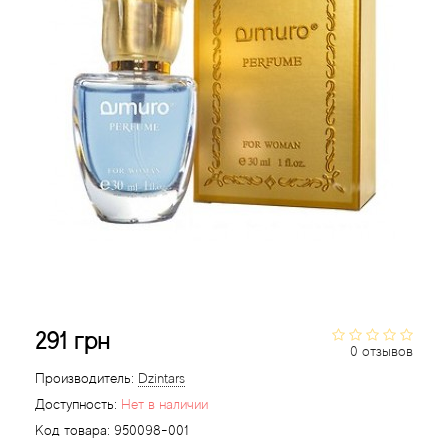
Acqua di Parma
Acqua di Sardegna
Adidas
Aedes de Venustas
Aerin Lauder
Affinessence
291 грн
Afnan
0 отзывов
Производитель:
Dzintars
Agatha Ruiz de la Prada
Доступность:
Нет в наличии
Код товара:
950098-001
Agent Provocateur