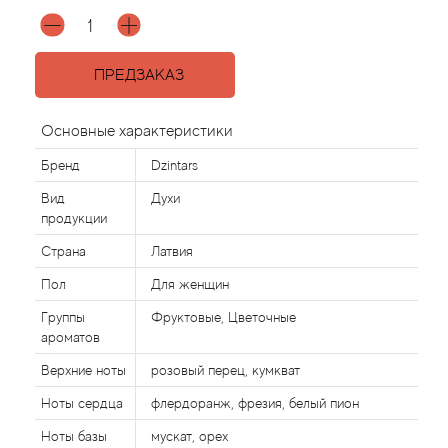
Agonist
ПРЕДЗАКАЗ
Aigner
Основные характеристики
Aj Arabia (Widian)
Бренд
Dzintars
Ajmal
Вид
Духи
продукции
Al Haramain
Страна
Латвия
Пол
Для женщин
Al Jazeera
Группы
Фруктовые, Цветочные
ароматов
Alaia Paris
Верхние ноты
розовый перец, кумкват
Alexander McQueen
Ноты сердца
флердоранж, фрезия, белый пион
Ноты базы
мускат, орех