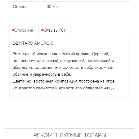
Alexandre Barthet
Объем
30 мл
Alexandre J
Описание
Отзывы (0)
Alfred Dunhill
DZINTARS AMURO 9
Alyson Oldoini
Это полный искушения женский аромат. Дерзкий,
волшебно-чувственный, сексуальный, поэтический и
Alyssa Ashley
абсолютно современный, сочетает в себе скромное
обаяние и уверенность в себе.
American Crew
Цветочно-восточная композиция построена на игре
контрастов свежести и яркости его обладательницы.
Amouage
Amouroud
Andre L'Arom
РЕКОМЕНДУЕМЫЕ ТОВАРЫ