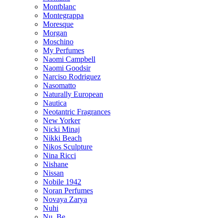
Montblanc
Montegrappa
Moresque
Morgan
Moschino
My Perfumes
Naomi Campbell
Naomi Goodsir
Narciso Rodriguez
Nasomatto
Naturally European
Nautica
Neotantric Fragrances
New Yorker
Nicki Minaj
Nikki Beach
Nikos Sculpture
Nina Ricci
Nishane
Nissan
Nobile 1942
Noran Perfumes
Novaya Zarya
Nuhi
Nu_Be