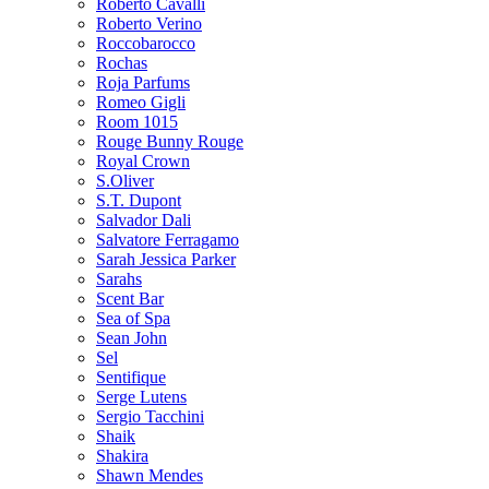
Roberto Cavalli
Roberto Verino
Roccobarocco
Rochas
Roja Parfums
Romeo Gigli
Room 1015
Rouge Bunny Rouge
Royal Crown
S.Oliver
S.T. Dupont
Salvador Dali
Salvatore Ferragamo
Sarah Jessica Parker
Sarahs
Scent Bar
Sea of Spa
Sean John
Sel
Sentifique
Serge Lutens
Sergio Tacchini
Shaik
Shakira
Shawn Mendes