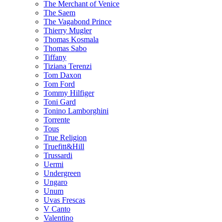
The Merchant of Venice
The Saem
The Vagabond Prince
Thierry Mugler
Thomas Kosmala
Thomas Sabo
Tiffany
Tiziana Terenzi
Tom Daxon
Tom Ford
Tommy Hilfiger
Toni Gard
Tonino Lamborghini
Torrente
Tous
True Religion
Truefitt&Hill
Trussardi
Uermi
Undergreen
Ungaro
Unum
Uvas Frescas
V Canto
Valentino