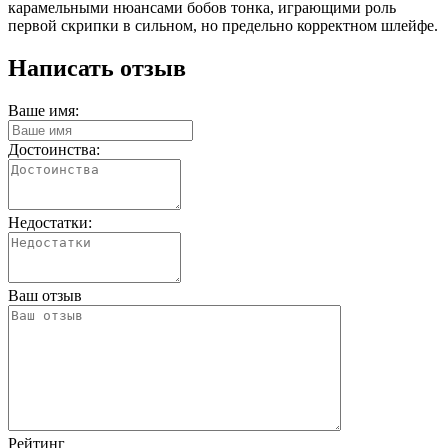
карамельными нюансами бобов тонка, играющими роль
первой скрипки в сильном, но предельно корректном шлейфе.
Написать отзыв
Ваше имя:
Достоинства:
Недостатки:
Ваш отзыв
Рейтинг