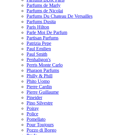
Parfums de Marly
Parfums de Nicolai
Parfums Du Chateau De Versailles
Parfums Dusita
Paris Hilton
Parle Moi De Parfum
Partisan Parfums
Patrizia Pepe
Paul Emilien
Paul Smith
Penhaligon's
Perris Monte Carlo
Pharaon Parfums
Philly & Phill
Phito Uomo
Pierre Cardin
Pierre Guillaume
Pineider
Pino Silvestre
Poiray
Police
Pomellato
Pour Toujours
Pozzo di Borgo