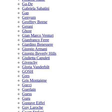
Ga-De
Gabriela Sabatini
Gap
Genyum
Geoffrey Beene
Gerani
Ghost
Gian Marco Venturi
Gianfranco Ferre
Giardino Benessere
Giorgio Armani
Giorgio Beverly Hills
Giulietta Capuleti
Givenchy
Gloria Vanderbilt
GOSH
Gres
Gris Montaigne
Gucci
Guerlain
Guess
Guru
Gustave Eiffel
Guy Laroche
Gwen Stefani