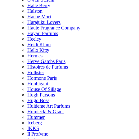
Halle Berry
Halston
Hanae Mori
Harajuku Lovers
Haute Fragrance Company
Hayari Parfums
Heeley
Heidi Klum
Hello Kitty
Hermes
Herve Gambs Paris
Histoires de Parfums
Hollister
Hormone Paris
Houbigant
House Of Sillage
Hugh Parsons
Hugo Boss
Huitieme Art Parfums
Humiecki & Graef
Hummer
Iceberg
IKKS
Il Profvmo