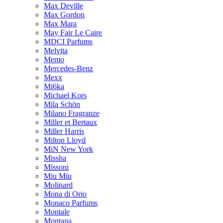
Max Deville
Max Gordon
Max Mara
May Fair Le Caire
MDCI Parfums
Melvita
Memo
Mercedes-Benz
Mexx
Mi6ka
Michael Kors
Mila Schön
Milano Fragranze
Miller et Bertaux
Miller Harris
Milton Lloyd
MiN New York
Missha
Missoni
Miu Miu
Molinard
Mona di Orio
Monaco Parfums
Montale
Montana