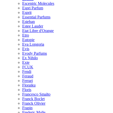
Escentric Molecules
Espri Parfum
Esprit
Essential Parfums
Esteban
Estee Lauder
Etat Libre d'Orange
Etro
Eutopie
Eva Longoria
Evis
Evody Parfums
Ex Nihilo
Exte
FCUK
Fendi
Feraud
Ferrari
Floraiku
Floris
Francesco Smalto
Franck Boclet
Franck Olivier
Frapin
Frederic Malle