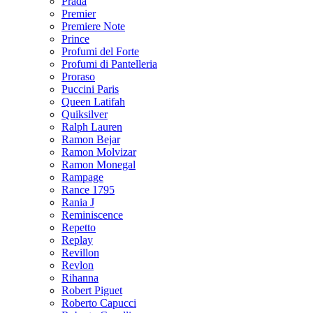
Prada
Premier
Premiere Note
Prince
Profumi del Forte
Profumi di Pantelleria
Proraso
Puccini Paris
Queen Latifah
Quiksilver
Ralph Lauren
Ramon Bejar
Ramon Molvizar
Ramon Monegal
Rampage
Rance 1795
Rania J
Reminiscence
Repetto
Replay
Revillon
Revlon
Rihanna
Robert Piguet
Roberto Capucci