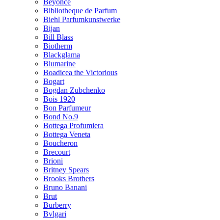
Beyonce
Bibliotheque de Parfum
Biehl Parfumkunstwerke
Bijan
Bill Blass
Biotherm
Blackglama
Blumarine
Boadicea the Victorious
Bogart
Bogdan Zubchenko
Bois 1920
Bon Parfumeur
Bond No.9
Bottega Profumiera
Bottega Veneta
Boucheron
Brecourt
Brioni
Britney Spears
Brooks Brothers
Bruno Banani
Brut
Burberry
Bvlgari