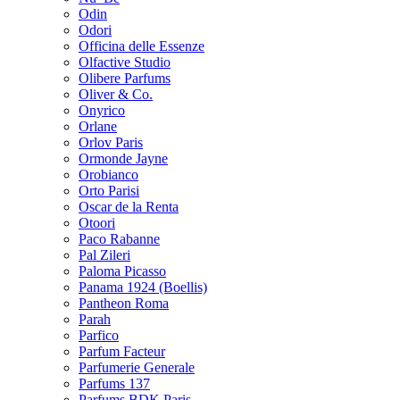
Odin
Odori
Officina delle Essenze
Olfactive Studio
Olibere Parfums
Oliver & Co.
Onyrico
Orlane
Orlov Paris
Ormonde Jayne
Orobianco
Orto Parisi
Oscar de la Renta
Otoori
Paco Rabanne
Pal Zileri
Paloma Picasso
Panama 1924 (Boellis)
Pantheon Roma
Parah
Parfico
Parfum Facteur
Parfumerie Generale
Parfums 137
Parfums BDK Paris