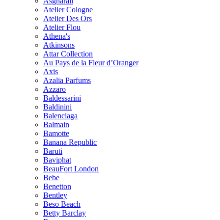
Asgharali
Atelier Cologne
Atelier Des Ors
Atelier Flou
Athena's
Atkinsons
Attar Collection
Au Pays de la Fleur d’Oranger
Axis
Azalia Parfums
Azzaro
Baldessarini
Baldinini
Balenciaga
Balmain
Bamotte
Banana Republic
Baruti
Baviphat
BeauFort London
Bebe
Benetton
Bentley
Beso Beach
Betty Barclay