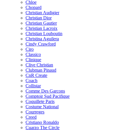
Chloe
Chopard
Christian Audigier
Christian Dior
Christian Gautier
Christian Lacroix
Christian Louboutin
Christina Aguilera
Cindy Crawford
Ciro
Classico
Clinique
Clive Christian
Clubman Pinaud
CnR Create
Coach
Collistar
Comme Des Garcons
Comptoir Sud Pacifique
Coquillete Paris
Costume National
Courreges
Creed
Cristiano Ronaldo
Cuarzo The Circle