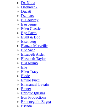
Dr. Nona
Dsquared2
Ducati
Dzintars
E. Coudray
Eau Jeune
Eden Classic
Ego Facto
Eight & Bob
Eisenberg
Elanzia Merveille
Elie Saab
Elizabeth Arden
Elizabeth Taylor
Ella Mikao
Elle
Ellen Tracy
Elode
Emilio Pucci
Emmanuel Levain
Emper
Enrique Iglesias
Eon Productions
Ermenegildo Zegna
Escada