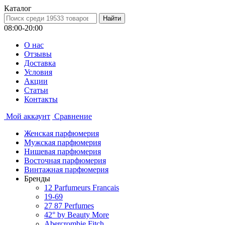
Каталог
08:00-20:00
О нас
Отзывы
Доставка
Условия
Aкции
Статьи
Контакты
Мой аккаунт
Сравнение
Женская парфюмерия
Мужская парфюмерия
Нишевая парфюмерия
Восточная парфюмерия
Винтажная парфюмерия
Бренды
12 Parfumeurs Francais
19-69
27 87 Perfumes
42° by Beauty More
Abercrombie Fitch