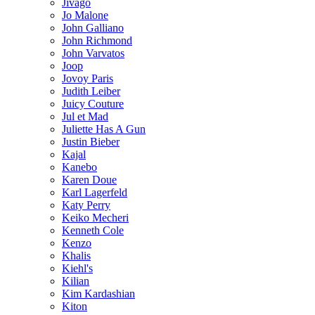
Jivago
Jo Malone
John Galliano
John Richmond
John Varvatos
Joop
Jovoy Paris
Judith Leiber
Juicy Couture
Jul et Mad
Juliette Has A Gun
Justin Bieber
Kajal
Kanebo
Karen Doue
Karl Lagerfeld
Katy Perry
Keiko Mecheri
Kenneth Cole
Kenzo
Khalis
Kiehl's
Kilian
Kim Kardashian
Kiton