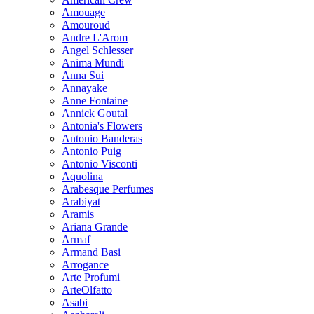
Amouage
Amouroud
Andre L'Arom
Angel Schlesser
Anima Mundi
Anna Sui
Annayake
Anne Fontaine
Annick Goutal
Antonia's Flowers
Antonio Banderas
Antonio Puig
Antonio Visconti
Aquolina
Arabesque Perfumes
Arabiyat
Aramis
Ariana Grande
Armaf
Armand Basi
Arrogance
Arte Profumi
ArteOlfatto
Asabi