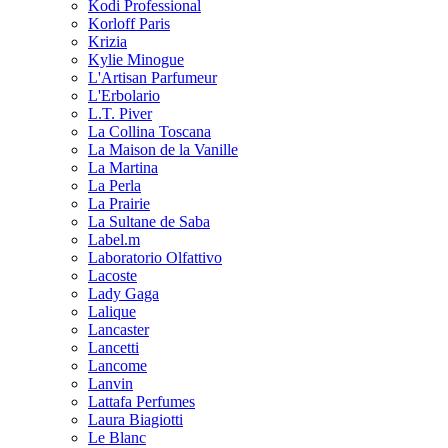
Kodi Professional
Korloff Paris
Krizia
Kylie Minogue
L'Artisan Parfumeur
L'Erbolario
L.T. Piver
La Collina Toscana
La Maison de la Vanille
La Martina
La Perla
La Prairie
La Sultane de Saba
Label.m
Laboratorio Olfattivo
Lacoste
Lady Gaga
Lalique
Lancaster
Lancetti
Lancome
Lanvin
Lattafa Perfumes
Laura Biagiotti
Le Blanc