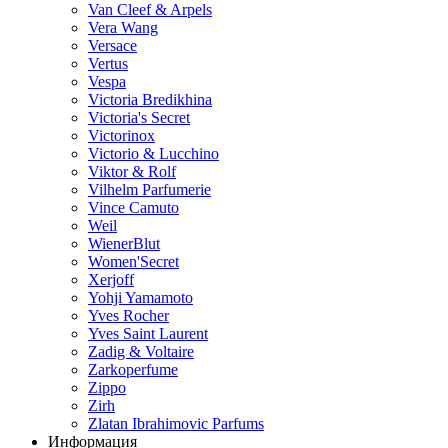
Van Cleef & Arpels
Vera Wang
Versace
Vertus
Vespa
Victoria Bredikhina
Victoria's Secret
Victorinox
Victorio & Lucchino
Viktor & Rolf
Vilhelm Parfumerie
Vince Camuto
Weil
WienerBlut
Women'Secret
Xerjoff
Yohji Yamamoto
Yves Rocher
Yves Saint Laurent
Zadig & Voltaire
Zarkoperfume
Zippo
Zirh
Zlatan Ibrahimovic Parfums
Информация