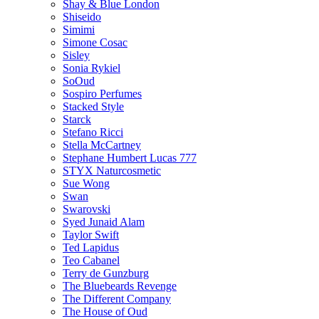
Shay & Blue London
Shiseido
Simimi
Simone Cosac
Sisley
Sonia Rykiel
SoOud
Sospiro Perfumes
Stacked Style
Starck
Stefano Ricci
Stella McCartney
Stephane Humbert Lucas 777
STYX Naturсosmetic
Sue Wong
Swan
Swarovski
Syed Junaid Alam
Taylor Swift
Ted Lapidus
Teo Cabanel
Terry de Gunzburg
The Bluebeards Revenge
The Different Company
The House of Oud