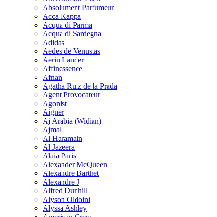
Absolument Parfumeur
Acca Kappa
Acqua di Parma
Acqua di Sardegna
Adidas
Aedes de Venustas
Aerin Lauder
Affinessence
Afnan
Agatha Ruiz de la Prada
Agent Provocateur
Agonist
Aigner
Aj Arabia (Widian)
Ajmal
Al Haramain
Al Jazeera
Alaia Paris
Alexander McQueen
Alexandre Barthet
Alexandre J
Alfred Dunhill
Alyson Oldoini
Alyssa Ashley
American Crew