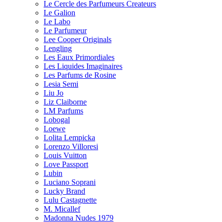
Le Cercle des Parfumeurs Createurs
Le Galion
Le Labo
Le Parfumeur
Lee Cooper Originals
Lengling
Les Eaux Primordiales
Les Liquides Imaginaires
Les Parfums de Rosine
Lesia Semi
Liu Jo
Liz Claiborne
LM Parfums
Lobogal
Loewe
Lolita Lempicka
Lorenzo Villoresi
Louis Vuitton
Love Passport
Lubin
Luciano Soprani
Lucky Brand
Lulu Castagnette
M. Micallef
Madonna Nudes 1979