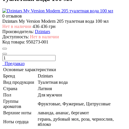
0 отзывов
Dzintars My Version Modern 205 туалетная вода 100 мл
Нет в наличии
436
436 грн
Производитель:
Dzintars
Доступность:
Нет в наличии
Код товара:
950273-001
Предзаказ
Основные характеристики
Бренд
Dzintars
Вид продукции
Туалетная вода
Страна
Латвия
Пол
Для мужчин
Группы
Фруктовые, Фужерные, Цитрусовые
ароматов
Верхние ноты
лаванда, ананас, бергамот
герань, дубовый мох, роза, чернослив,
Ноты сердца
яблоко