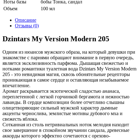
Ноты базы
бобы Тонка, сандал
Объем
100 мл
Описание
Отзывы (0)
Dzintars My Version Modern 205
Одним из нюансов мужского образа, на который девушки при
знакомстве с парнями обращают внимание в первую очередь,
является эксклюзивность парфюма. Дышащая свежестью и
нотками романтики туалетная вода Dzintars My Version Modern
205 - это невидимая магия, сквозь обонятельные рецепторы
проникающая в самое сердце и оставляющая незабываемое
впечатление.
Аромат раскрывается экзотической сладостью ананаса,
переплетенной с легкой горчинкой бергамота и нежностью
лаванды. В сердце композиции более отчетливо слышны
олицетворяющие сильный мужской характер дымные
акценты чернослива, землистые мотивы дубового мха и
свежесть яблока.
Сотканная из столь нетривиальных ноток мелодия находит
свое завершение в спокойном звучании сандала, древесные
аккорды которого эффектно сочетаются с орехово-