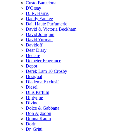
Custo Barcelona
D'Orsay
D. R. Harris
Daddy Yankee
Dali Haute Parfumerie
David & Victoria Beckham
David Jourquin
David Yurman
Davidoff
Dear Diary
Declare
Demeter Fragrance
Depot
Derek Lam 10 Crosby
Desigual
Diadema Exclusif
Diesel
Dilis Parfum
Diptyque
Divine
Dolce & Gabbana
Don Algodon
Donna Karan
Dorin
Dr. Gritti