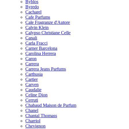
Byblos
Byredo
Cacharel
Cafe Parfums
Cale Fragranze d'Autore
Calvin Klein
Calypso Christiane Celle
Canali
Carla Fracci
Carner Barcelona
Carolina Herrera
Caron
Carrera
Carrera Jeans Parfums
Carthusia
Cartier
Carven
Caudalie
Celine Dion
Cerruti
Chabaud Maison de Parfum
Chanel
Chantal Thomass
Charriol
Chevignon