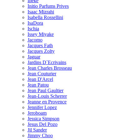
Ineke
Initio Parfums Prives
Isaac Mizrahi
Isabella Rossellini
IsaDora
Ischia
Issey Miyake
Jacomo
Jacques Fath
Jacques Zolty
Jaguar
Jardins D`Ecrivains
Jean Charles Brosseau
Jean Couturier
Jean D'Arcel
Jean Patou
Jean Paul Gaultier
Jean-Louis Scherrer
Jeanne en Provence
Jennifer Lopez
Jeroboam
Jessica Simpson
Jesus Del Pozo
Jil Sander
Jimmy Choo