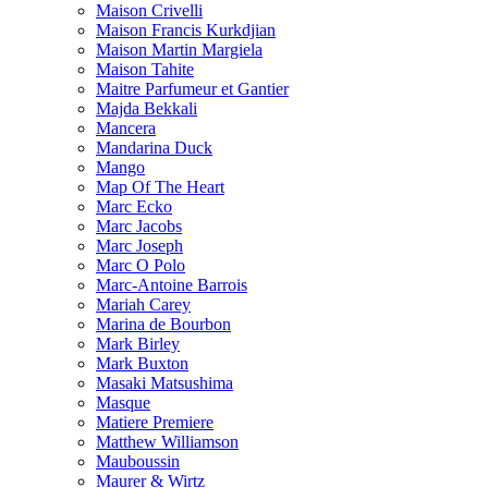
Maison Crivelli
Maison Francis Kurkdjian
Maison Martin Margiela
Maison Tahite
Maitre Parfumeur et Gantier
Majda Bekkali
Mancera
Mandarina Duck
Mango
Map Of The Heart
Marc Ecko
Marc Jacobs
Marc Joseph
Marc O Polo
Marc-Antoine Barrois
Mariah Carey
Marina de Bourbon
Mark Birley
Mark Buxton
Masaki Matsushima
Masque
Matiere Premiere
Matthew Williamson
Mauboussin
Maurer & Wirtz