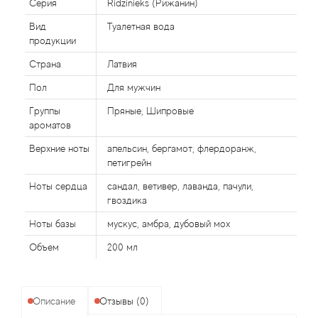
Alexandre Barthet
Серия
Ridzinieks (Рижанин)
Вид
Туалетная вода
Alexandre J
продукции
Страна
Латвия
Alfred Dunhill
Пол
Для мужчин
Alyson Oldoini
Группы
Пряные, Шипровые
ароматов
Alyssa Ashley
Верхние ноты
апельсин, бергамот, флердоранж,
петигрейн
American Crew
Ноты сердца
сандал, ветивер, лаванда, пачули,
гвоздика
Amouage
Ноты базы
мускус, амбра, дубовый мох
Amouroud
Объем
200 мл
Andre L'Arom
Описание
Отзывы (0)