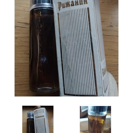
Acqua di Parma
Acqua di Sardegna
Adidas
Aedes de Venustas
Aerin Lauder
Affinessence
Afnan
Agatha Ruiz de la Prada
Agent Provocateur