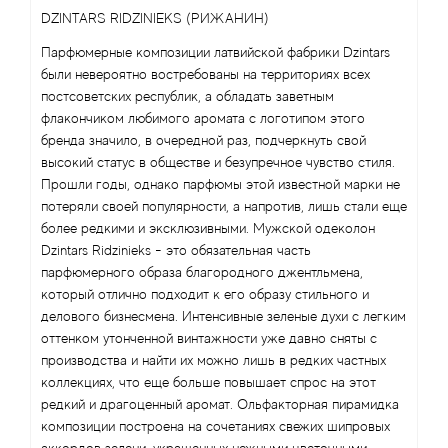
Angel Schlesser
DZINTARS RIDZINIEKS (РИЖАНИН)
Anima Mundi
Парфюмерные композиции латвийской фабрики Dzintars
были невероятно востребованы на территориях всех
постсоветских республик, а обладать заветным
Anna Sui
флакончиком любимого аромата с логотипом этого
бренда значило, в очередной раз, подчеркнуть свой
Annayake
высокий статус в обществе и безупречное чувство стиля.
Прошли годы, однако парфюмы этой известной марки не
Anne Fontaine
потеряли своей популярности, а напротив, лишь стали еще
более редкими и эксклюзивными. Мужской одеколон
Annick Goutal
Dzintars Ridzinieks - это обязательная часть
парфюмерного образа благородного джентльмена,
который отлично подходит к его образу стильного и
Antonia's Flowers
делового бизнесмена. Интенсивные зеленые духи с легким
оттенком утонченной винтажности уже давно сняты с
Antonio Banderas
производства и найти их можно лишь в редких частных
коллекциях, что еще больше повышает спрос на этот
Antonio Puig
редкий и драгоценный аромат. Ольфакторная пирамидка
композиции построена на сочетаниях свежих шипровых