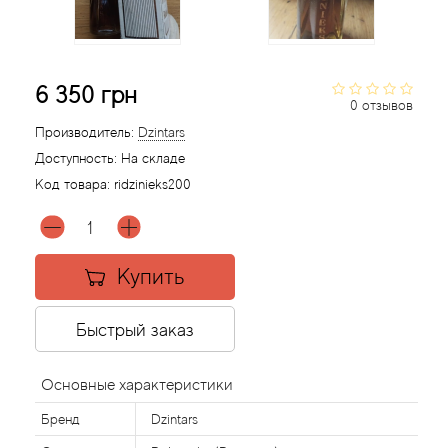
Agonist
6 350 грн
Aigner
0 отзывов
Производитель:
Dzintars
Aj Arabia (Widian)
Доступность:
На складе
Код товара:
ridzinieks200
Ajmal
Al Haramain
Купить
Al Jazeera
Быстрый заказ
Alaia Paris
Основные характеристики
Alexander McQueen
Бренд
Dzintars