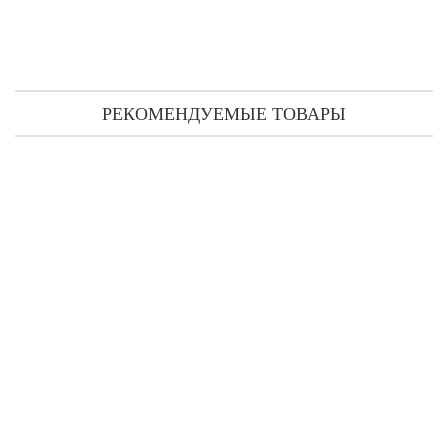
РЕКОМЕНДУЕМЫЕ ТОВАРЫ
Ex Nihilo Spiky Muse тестер (парфюмированная вода) 100 мл
14 140 грн
КУПИТЬ
Быстрый
заказ
Ex Nihilo Spiky Muse парфюмированная вода 50 мл