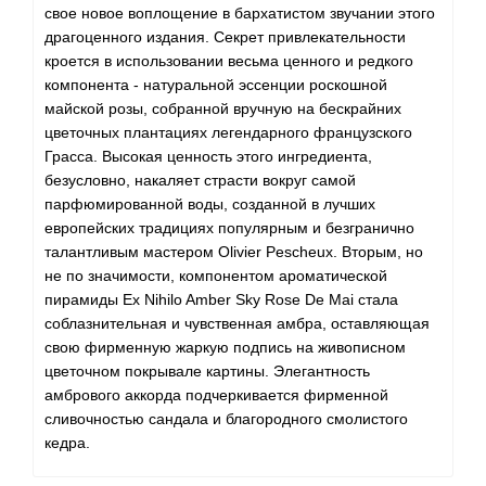
свое новое воплощение в бархатистом звучании этого
драгоценного издания. Секрет привлекательности
кроется в использовании весьма ценного и редкого
компонента - натуральной эссенции роскошной
майской розы, собранной вручную на бескрайних
цветочных плантациях легендарного французского
Грасса. Высокая ценность этого ингредиента,
безусловно, накаляет страсти вокруг самой
парфюмированной воды, созданной в лучших
европейских традициях популярным и безгранично
талантливым мастером Olivier Pescheux. Вторым, но
не по значимости, компонентом ароматической
пирамиды Ex Nihilo Amber Sky Rose De Mai стала
соблазнительная и чувственная амбра, оставляющая
свою фирменную жаркую подпись на живописном
цветочном покрывале картины. Элегантность
амбрового аккорда подчеркивается фирменной
сливочностью сандала и благородного смолистого
кедра.