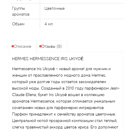
Alexandre Barthet
Группы
Цветочные
Alexandre J
ароматов
Объем
4 мл
Alfred Dunhill
Alyson Oldoini
Описание
Отзывы (0)
Alyssa Ashley
HERMES HERMESSENCE IRIS UKIYOÉ
Hermessence Iris Ukiyoé - новый аромат для мужчин и
American Crew
женщин от праславленного модного дома Hermes,
который уже долгие годы остается законодателем
Amouage
высокой моды. Созданный в 2010 году парфюмером Jean-
Claude Ellena, букет Iris Ukiyoé вошел в коллекцию
ароматов Hermessence, которая отличается уникальным
Amouroud
сочетанием новых для парфюмерии ингредиентов.
Парфюм принадлежит к семейству ароматов цветочные.
Andre L'Arom
Центральной нотой прозрачной композиции стал теплый,
слегка травянистый аккорд цветов ириса. Его дополняют