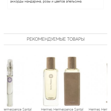
Angel Schlesser
аккорды мандарина, розы и цветов апельсина.
Anima Mundi
Anna Sui
Annayake
РЕКОМЕНДУЕМЫЕ ТОВАРЫ
Anne Fontaine
Annick Goutal
Antonia's Flowers
Antonio Banderas
Antonio Puig
ence Santal
Hermes Hermessence Santal
Hermes Hermessence Cu