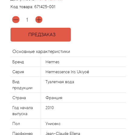
Код товара:
671425-001
Agonist
Aigner
ПРЕДЗАКАЗ
Aj Arabia (Widian)
Основные характеристики
Ajmal
Бренд
Hermes
Серия
Hermessence Iris Ukiyoé
Al Haramain
Вид
Туалетная вода
продукции
Al Jazeera
Страна
Франция
Alaia Paris
Год начала
2010
выпуска
Alexander McQueen
Пол
Унисекс
Парфюмер
Jean-Claude Ellena