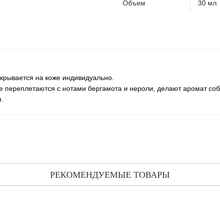
Объем
30 мл
крывается на коже индивидуально.
е переплетаются с нотами бергамота и нероли, делают аромат соб
.
РЕКОМЕНДУЕМЫЕ ТОВАРЫ
Jo Malone Wood Sage & Sea Salt (распив) 3 мл