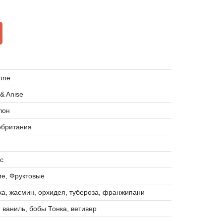
one
 & Anise
лон
обритания
с
е, Фруктовые
ка, жасмин, орхидея, тубероза, франжипани
 ваниль, бобы Тонка, ветивер