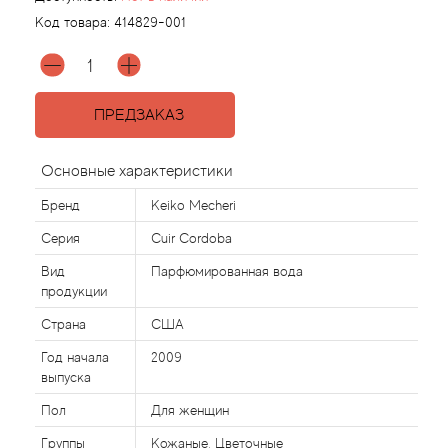
Код товара:
414829-001
Agonist
Aigner
ПРЕДЗАКАЗ
Aj Arabia (Widian)
Основные характеристики
Ajmal
Бренд
Keiko Mecheri
Серия
Cuir Cordoba
Al Haramain
Вид
Парфюмированная вода
продукции
Al Jazeera
Страна
США
Alaia Paris
Год начала
2009
выпуска
Alexander McQueen
Пол
Для женщин
Группы
Кожаные, Цветочные