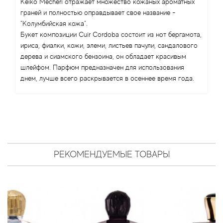
Angel Schlesser
Keiko Mecheri отражает множество кожаных ароматных
граней и полностью оправдывает свое название -
"Колумбийская кожа".
Anima Mundi
Букет композиции Cuir Cordoba состоит из нот бергамота,
ириса, фиалки, кожи, элеми, листьев пачули, сандалового
Anna Sui
дерева и сиамского бензоина, он обладает красивым
шлейфом. Парфюм предназначен для использования
Annayake
днем, лучше всего раскрывается в осеннее время года.
Anne Fontaine
Annick Goutal
Antonia's Flowers
РЕКОМЕНДУЕМЫЕ ТОВАРЫ
Antonio Banderas
Antonio Puig