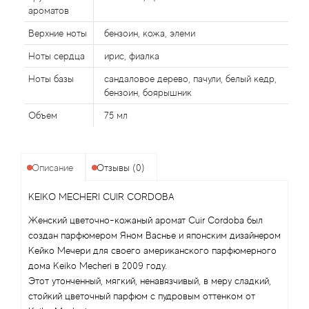
Alexandre Barthet
ароматов
Alexandre J
Верхние ноты
бензоин, кожа, элеми
Ноты сердца
ирис, фиалка
Alfred Dunhill
Ноты базы
сандаловое дерево, пачули, белый кедр,
бензоин, боярышник
Alyson Oldoini
Объем
75 мл
Alyssa Ashley
Описание
Отзывы (0)
American Crew
KEIKO MECHERI CUIR CORDOBA
Amouage
Женский цветочно-кожаный аромат Cuir Cordoba был
создан парфюмером Яном Васнье и японским дизайнером
Amouroud
Кейко Мечери для своего американского парфюмерного
дома Keiko Mecheri в 2009 году.
Andre L'Arom
Этот утонченный, мягкий, ненавязчивый, в меру сладкий,
стойкий цветочный парфюм с пудровым оттенком от