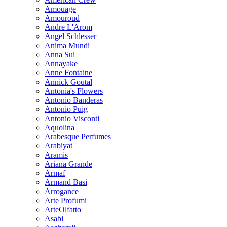
Amouage
Amouroud
Andre L'Arom
Angel Schlesser
Anima Mundi
Anna Sui
Annayake
Anne Fontaine
Annick Goutal
Antonia's Flowers
Antonio Banderas
Antonio Puig
Antonio Visconti
Aquolina
Arabesque Perfumes
Arabiyat
Aramis
Ariana Grande
Armaf
Armand Basi
Arrogance
Arte Profumi
ArteOlfatto
Asabi