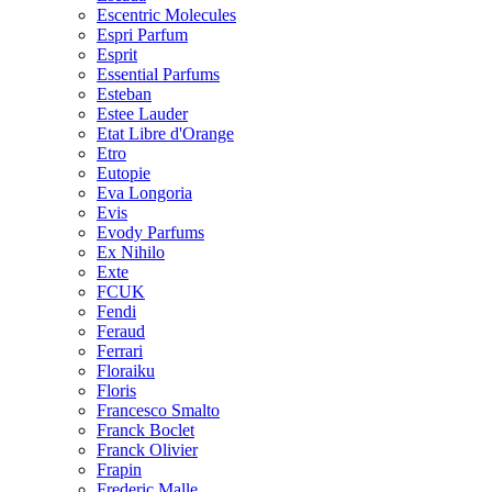
Escentric Molecules
Espri Parfum
Esprit
Essential Parfums
Esteban
Estee Lauder
Etat Libre d'Orange
Etro
Eutopie
Eva Longoria
Evis
Evody Parfums
Ex Nihilo
Exte
FCUK
Fendi
Feraud
Ferrari
Floraiku
Floris
Francesco Smalto
Franck Boclet
Franck Olivier
Frapin
Frederic Malle