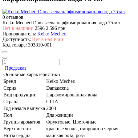
0 отзывов
Keiko Mecheri Damascena парфюмированная вода 75 мл
Нет в наличии
2596
2 596 грн
Производитель:
Keiko Mecheri
Доступность:
Нет в наличии
Код товара:
393810-001
Предзаказ
Основные характеристики
Бренд
Keiko Mecheri
Серия
Damascena
Вид продукции
Парфюмированная вода
Страна
США
Год начала выпуска
2003
Пол
Для женщин
Группы ароматов
Фруктовые, Цветочные
Верхние ноты
красные ягоды, смородина черная
Ноты сердца
майская роза, роза