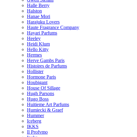
Halle Berry
Halston
Hanae Mori
Harajuku Lovers
Haute Fragrance Company
Hayari Parfums
Heeley
Heidi Klum
Hello Kitty
Hermes
Herve Gambs Paris
Histoires de Parfums
Hollister
Hormone Paris
Houbigant
House Of Sillage
Hugh Parsons
Hugo Boss
Huitieme Art Parfums
Humiecki & Graef
Hummer
Iceberg
IKKS
Il Profvmo