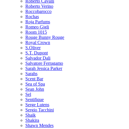
Roberto Cavalli
Roberto Verino
Roccobarocco
Rochas
Roja Parfums
Romeo Gigli
Room 1015
Rouge Bunny Rouge
Royal Crown
S.Oliver
S.T. Dupont
Salvador Dali
Salvatore Ferragamo
Sarah Jessica Parker
Sarahs
Scent Bar
Sea of Spa
Sean John
Sel
Sentifique
Serge Lutens
Sergio Tacchini
Shaik
Shakira
Shawn Mendes