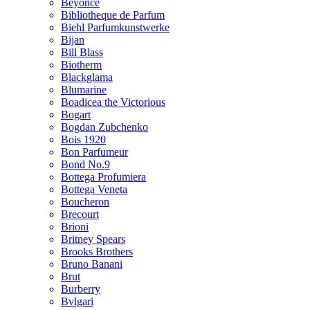
Beyonce
Bibliotheque de Parfum
Biehl Parfumkunstwerke
Bijan
Bill Blass
Biotherm
Blackglama
Blumarine
Boadicea the Victorious
Bogart
Bogdan Zubchenko
Bois 1920
Bon Parfumeur
Bond No.9
Bottega Profumiera
Bottega Veneta
Boucheron
Brecourt
Brioni
Britney Spears
Brooks Brothers
Bruno Banani
Brut
Burberry
Bvlgari