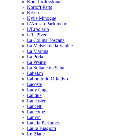
Kodi Professional
Korloff Paris
Krizia
Kylie Minogue
L'Artisan Parfumeur
L'Erbolario
L.T. Piver
La Collina Toscana
La Maison de la Vanille
La Martina
La Perla
La Prairie
La Sultane de Saba
Label.m
Laboratorio Olfattivo
Lacoste
Lady Gaga
Lalique
Lancaster
Lancetti
Lancome
Lanvin
Lattafa Perfumes
Laura Biagiotti
Le Blanc