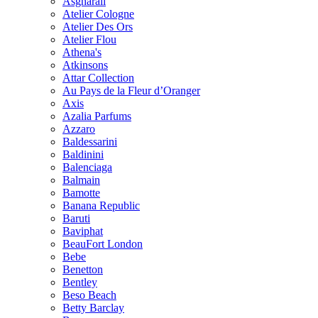
Asgharali
Atelier Cologne
Atelier Des Ors
Atelier Flou
Athena's
Atkinsons
Attar Collection
Au Pays de la Fleur d’Oranger
Axis
Azalia Parfums
Azzaro
Baldessarini
Baldinini
Balenciaga
Balmain
Bamotte
Banana Republic
Baruti
Baviphat
BeauFort London
Bebe
Benetton
Bentley
Beso Beach
Betty Barclay