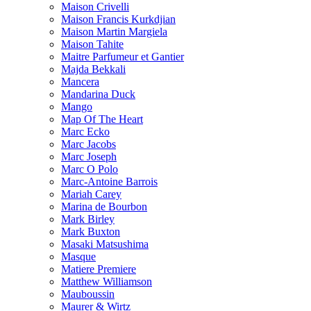
Maison Crivelli
Maison Francis Kurkdjian
Maison Martin Margiela
Maison Tahite
Maitre Parfumeur et Gantier
Majda Bekkali
Mancera
Mandarina Duck
Mango
Map Of The Heart
Marc Ecko
Marc Jacobs
Marc Joseph
Marc O Polo
Marc-Antoine Barrois
Mariah Carey
Marina de Bourbon
Mark Birley
Mark Buxton
Masaki Matsushima
Masque
Matiere Premiere
Matthew Williamson
Mauboussin
Maurer & Wirtz