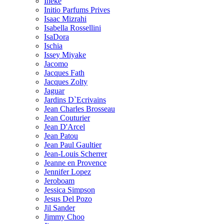
Ineke
Initio Parfums Prives
Isaac Mizrahi
Isabella Rossellini
IsaDora
Ischia
Issey Miyake
Jacomo
Jacques Fath
Jacques Zolty
Jaguar
Jardins D`Ecrivains
Jean Charles Brosseau
Jean Couturier
Jean D'Arcel
Jean Patou
Jean Paul Gaultier
Jean-Louis Scherrer
Jeanne en Provence
Jennifer Lopez
Jeroboam
Jessica Simpson
Jesus Del Pozo
Jil Sander
Jimmy Choo