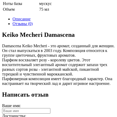
Ноты базы
мускус
Объем
75 мл
Описание
Отзывы (0)
Keiko Mecheri Damascena
Damascena Keiko Mecheri - это аромат, созданный для женщин.
Он стал выпускаться в 2003 году. Композиция относится к
группе цветочных, фруктовых ароматов.
Парфюм восхваляет розу - королеву цветов. Этот
восхитительный элегантный аромат содержит запахи трех
разных сортов розы - элегантной майской, пикантной
турецкой и чувственной марокканской.
Парфюмерная композиция имеет благородный характер. Она
настраивает на творческий лад и дарит игривое настроение.
Написать отзыв
Ваше имя:
Достоинства: