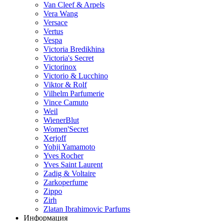
Van Cleef & Arpels
Vera Wang
Versace
Vertus
Vespa
Victoria Bredikhina
Victoria's Secret
Victorinox
Victorio & Lucchino
Viktor & Rolf
Vilhelm Parfumerie
Vince Camuto
Weil
WienerBlut
Women'Secret
Xerjoff
Yohji Yamamoto
Yves Rocher
Yves Saint Laurent
Zadig & Voltaire
Zarkoperfume
Zippo
Zirh
Zlatan Ibrahimovic Parfums
Информация