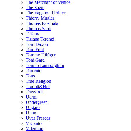
The Merchant of Venice
The Saem
The Vagabond Prince
Thierry Mugler
Thomas Kosmala
Thomas Sabo
Tiffany
Tiziana Terenzi
Tom Daxon
Tom Ford
Tommy Hilfiger
Toni Gard
Tonino Lamborghini
Torrente
Tous
True Religion
Truefitt&Hill
Trussardi
Uermi
Undergreen
Ungaro
Unum
Uvas Frescas
V Canto
Valentino