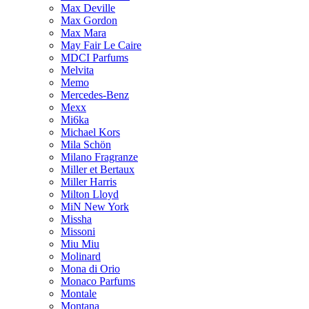
Max Deville
Max Gordon
Max Mara
May Fair Le Caire
MDCI Parfums
Melvita
Memo
Mercedes-Benz
Mexx
Mi6ka
Michael Kors
Mila Schön
Milano Fragranze
Miller et Bertaux
Miller Harris
Milton Lloyd
MiN New York
Missha
Missoni
Miu Miu
Molinard
Mona di Orio
Monaco Parfums
Montale
Montana