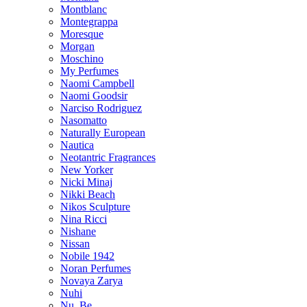
Montblanc
Montegrappa
Moresque
Morgan
Moschino
My Perfumes
Naomi Campbell
Naomi Goodsir
Narciso Rodriguez
Nasomatto
Naturally European
Nautica
Neotantric Fragrances
New Yorker
Nicki Minaj
Nikki Beach
Nikos Sculpture
Nina Ricci
Nishane
Nissan
Nobile 1942
Noran Perfumes
Novaya Zarya
Nuhi
Nu_Be