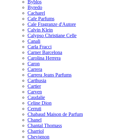
Byblos
Byredo
Cacharel
Cafe Parfums
Cale Fragranze d'Autore
Calvin Klein
Calypso Christiane Celle
Canali
Carla Fracci
Carner Barcelona
Carolina Herrera
Caron
Carrera
Carrera Jeans Parfums
Carthusia
Cartier
Carven
Caudalie
Celine Dion
Cerruti
Chabaud Maison de Parfum
Chanel
Chantal Thomass
Charriol
Chevignon