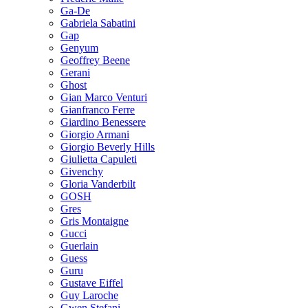
Ga-De
Gabriela Sabatini
Gap
Genyum
Geoffrey Beene
Gerani
Ghost
Gian Marco Venturi
Gianfranco Ferre
Giardino Benessere
Giorgio Armani
Giorgio Beverly Hills
Giulietta Capuleti
Givenchy
Gloria Vanderbilt
GOSH
Gres
Gris Montaigne
Gucci
Guerlain
Guess
Guru
Gustave Eiffel
Guy Laroche
Gwen Stefani