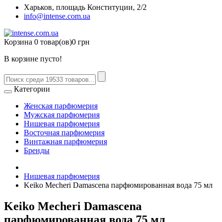
Харьков, площадь Конституции, 2/2
info@intense.com.ua
Корзина
0 товар(ов)
0 грн
В корзине пусто!
Категории
Женская парфюмерия
Мужская парфюмерия
Нишевая парфюмерия
Восточная парфюмерия
Винтажная парфюмерия
Бренды
Нишевая парфюмерия
Keiko Mecheri Damascena парфюмированная вода 75 мл
Keiko Mecheri Damascena
парфюмированная вода 75 мл