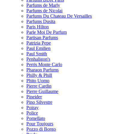
Parfums de Marly
Parfums de Nicolai
Parfums Du Chateau De Versailles
Parfums Dusita
Paris Hilton
Parle Moi De Parfum
Partisan Parfums
Patrizia Pepe
Paul Emilien
Paul Smith
Penhaligon's
Perris Monte Carlo
Pharaon Parfums
Philly & Phill
Phito Uomo
Pierre Cardin
Pierre Guillaume
Pineider
Pino Silvestre
Poiray
Police
Pomellato
Pour Toujours
Pozzo di Borgo