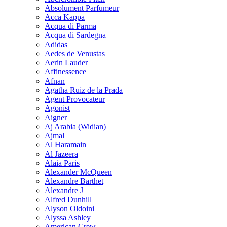
Absolument Parfumeur
Acca Kappa
Acqua di Parma
Acqua di Sardegna
Adidas
Aedes de Venustas
Aerin Lauder
Affinessence
Afnan
Agatha Ruiz de la Prada
Agent Provocateur
Agonist
Aigner
Aj Arabia (Widian)
Ajmal
Al Haramain
Al Jazeera
Alaia Paris
Alexander McQueen
Alexandre Barthet
Alexandre J
Alfred Dunhill
Alyson Oldoini
Alyssa Ashley
American Crew