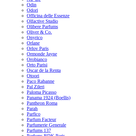
Odin
Odori
Officina delle Essenze
Olfactive Studio
Olibere Parfums
Oliver & Co.
Onyrico
Orlane
Orlov Paris
Ormonde Jayne
Orobianco
Orto Parisi
Oscar de la Renta
Otoori
Paco Rabanne
Pal Zileri
Paloma Picasso
Panama 1924 (Boellis)
Pantheon Roma
Parah
Parfico
Parfum Facteur
Parfumerie Generale
Parfums 137
Parfums BDK Paris