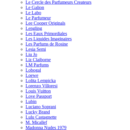
Le Cercle des Parfumeurs Createurs
Le Galion
Le Labo
Le Parfumeur
Lee Cooper Originals
Lengling
Les Eaux Primordiales
Les Liquides Imaginaires
Les Parfums de Rosine
Lesia Semi
Liu Jo
Liz Claiborne
LM Parfums
Lobogal
Loewe
Lolita Lempicka
Lorenzo Villoresi
Louis Vuitton
Love Passport
Lubin
Luciano Soprani
Lucky Brand
Lulu Castagnette
M. Micallef
Madonna Nudes 1979