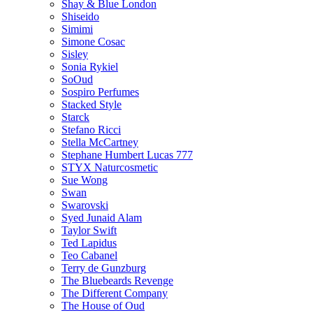
Shay & Blue London
Shiseido
Simimi
Simone Cosac
Sisley
Sonia Rykiel
SoOud
Sospiro Perfumes
Stacked Style
Starck
Stefano Ricci
Stella McCartney
Stephane Humbert Lucas 777
STYX Naturсosmetic
Sue Wong
Swan
Swarovski
Syed Junaid Alam
Taylor Swift
Ted Lapidus
Teo Cabanel
Terry de Gunzburg
The Bluebeards Revenge
The Different Company
The House of Oud