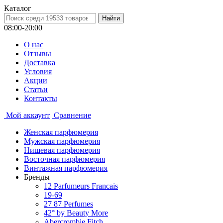
Каталог
08:00-20:00
О нас
Отзывы
Доставка
Условия
Aкции
Статьи
Контакты
Мой аккаунт
Сравнение
Женская парфюмерия
Мужская парфюмерия
Нишевая парфюмерия
Восточная парфюмерия
Винтажная парфюмерия
Бренды
12 Parfumeurs Francais
19-69
27 87 Perfumes
42° by Beauty More
Abercrombie Fitch