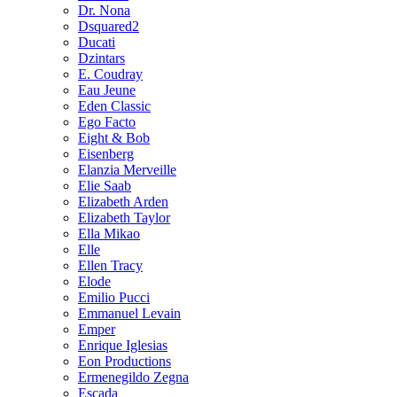
Dr. Nona
Dsquared2
Ducati
Dzintars
E. Coudray
Eau Jeune
Eden Classic
Ego Facto
Eight & Bob
Eisenberg
Elanzia Merveille
Elie Saab
Elizabeth Arden
Elizabeth Taylor
Ella Mikao
Elle
Ellen Tracy
Elode
Emilio Pucci
Emmanuel Levain
Emper
Enrique Iglesias
Eon Productions
Ermenegildo Zegna
Escada