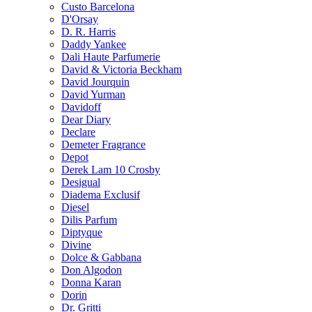
Custo Barcelona
D'Orsay
D. R. Harris
Daddy Yankee
Dali Haute Parfumerie
David & Victoria Beckham
David Jourquin
David Yurman
Davidoff
Dear Diary
Declare
Demeter Fragrance
Depot
Derek Lam 10 Crosby
Desigual
Diadema Exclusif
Diesel
Dilis Parfum
Diptyque
Divine
Dolce & Gabbana
Don Algodon
Donna Karan
Dorin
Dr. Gritti