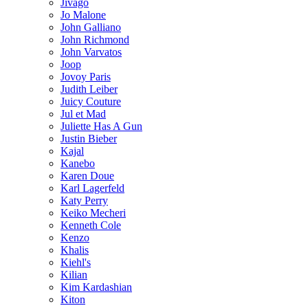
Jivago
Jo Malone
John Galliano
John Richmond
John Varvatos
Joop
Jovoy Paris
Judith Leiber
Juicy Couture
Jul et Mad
Juliette Has A Gun
Justin Bieber
Kajal
Kanebo
Karen Doue
Karl Lagerfeld
Katy Perry
Keiko Mecheri
Kenneth Cole
Kenzo
Khalis
Kiehl's
Kilian
Kim Kardashian
Kiton