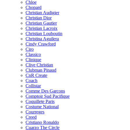
Chloe
Chopard
Christian Audigier
Christian Dior
Christian Gautier
Christian Lacroix
Christian Louboutin
Christina Aguilera
Cindy Crawford
Ciro
Classico
Clinique
Clive Christian
Clubman Pinaud
CnR Create
Coach
Collistar
Comme Des Garcons
Comptoir Sud Pacifique
Coquillete Paris
Costume National
Courreges
Creed
Cristiano Ronaldo
Cuarzo The Circle