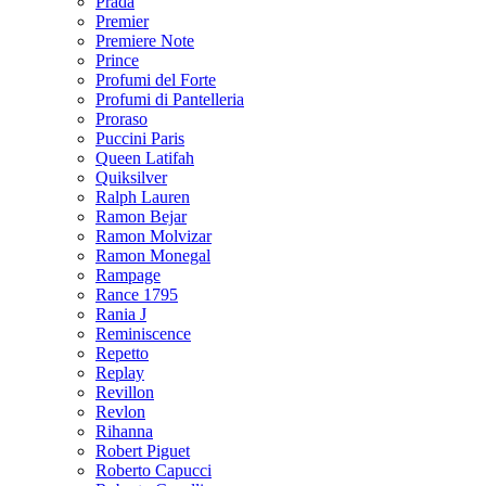
Prada
Premier
Premiere Note
Prince
Profumi del Forte
Profumi di Pantelleria
Proraso
Puccini Paris
Queen Latifah
Quiksilver
Ralph Lauren
Ramon Bejar
Ramon Molvizar
Ramon Monegal
Rampage
Rance 1795
Rania J
Reminiscence
Repetto
Replay
Revillon
Revlon
Rihanna
Robert Piguet
Roberto Capucci