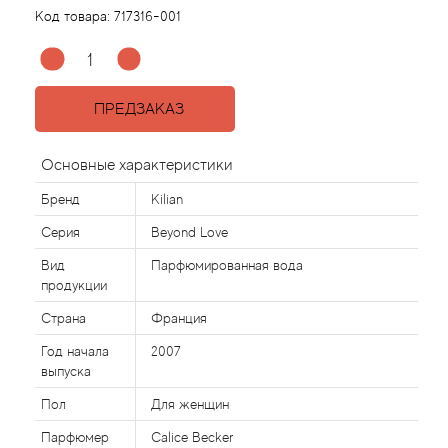
Код товара:
717316-001
Acqua di Parma
Acqua di Sardegna
ПРЕДЗАКАЗ
Adidas
Основные характеристики
Aedes de Venustas
Бренд
Kilian
Серия
Beyond Love
Aerin Lauder
Вид
Парфюмированная вода
продукции
Affinessence
Страна
Франция
Afnan
Год начала
2007
выпуска
Agatha Ruiz de la Prada
Пол
Для женщин
Парфюмер
Calice Becker
Agent Provocateur