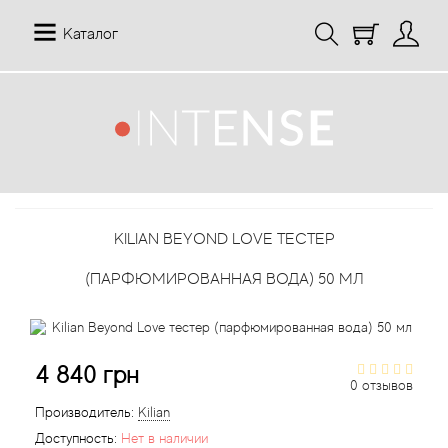
Каталог
12 Parfumeurs Francais
О нас
Мой аккаунт
19-69
Отзывы
История заказов
KILIAN BEYOND LOVE ТЕСТЕР
27 87 Perfumes
Доставка
Рассылка новостей
(ПАРФЮМИРОВАННАЯ ВОДА) 50 МЛ
42° by Beauty More
Условия
Abercrombie Fitch
Aкции
4 840 грн
0 отзывов
Absolument Parfumeur
Контакты
Производитель:
Kilian
Доступность:
Нет в наличии
Acca Kappa
Статьи