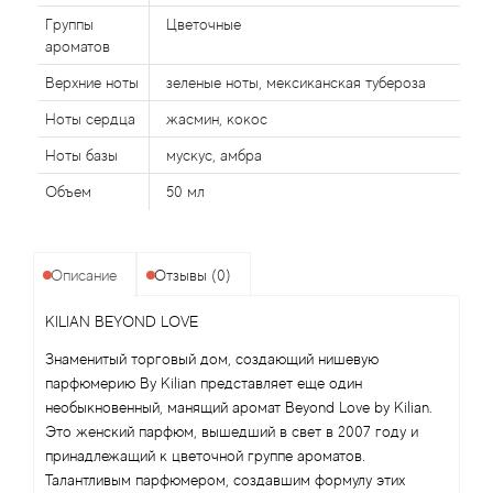
Группы
Цветочные
ароматов
Agonist
Верхние ноты
зеленые ноты, мексиканская тубероза
Aigner
Ноты сердца
жасмин, кокос
Ноты базы
мускус, амбра
Aj Arabia (Widian)
Объем
50 мл
Ajmal
Al Haramain
Описание
Отзывы (0)
KILIAN BEYOND LOVE
Al Jazeera
Знаменитый торговый дом, создающий нишевую
Alaia Paris
парфюмерию By Kilian представляет еще один
необыкновенный, манящий аромат Beyond Love by Kilian.
Это женский парфюм, вышедший в свет в 2007 году и
Alexander McQueen
принадлежащий к цветочной группе ароматов.
Талантливым парфюмером, создавшим формулу этих