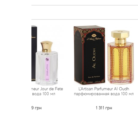
fumeur Jour de Fete
L'Artisan Parfumeur Al Oudh
L'Artisan Pa
я вода 100 мл
парфюмированная вода 100 мл
тестер (туа
09 грн
1 311 грн