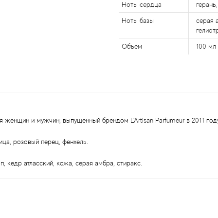
Ноты сердца
герань
Ноты базы
серая а
гелиот
Объем
100 мл
ля женщин и мужчин, выпущенный брендом L'Artisan Parfumeur в 2011 год
ица, розовый перец, фенхель.
п, кедр атласский, кожа, серая амбра, стиракс.