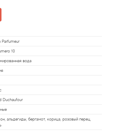
an Parfumeur
mero 10
мированная вода
ия
с
d Duchaufour
чные
он, альдегиды, бергамот, корица, розовый перец,
ь