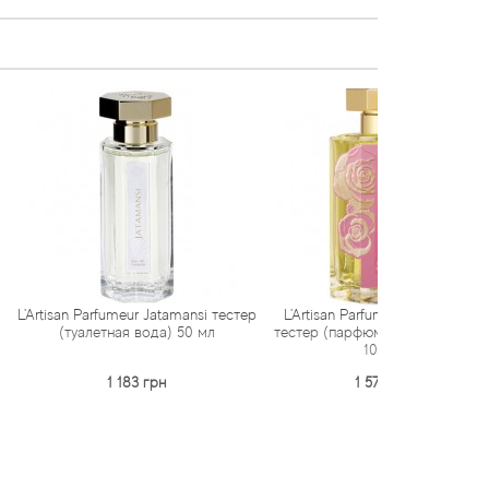
fumeur Jatamansi тестер
L'Artisan Parfumeur Rose Privée
L'Artisan
тная вода) 50 мл
тестер (парфюмированная вода)
парфюмир
100 мл
1 183 грн
1 570 грн