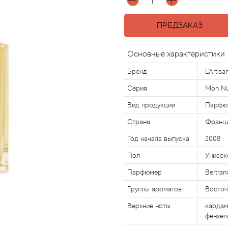
ПРЕДЗАКАЗ
Основные характеристики
Бренд
L'Artis
Серия
Mon Nu
Вид продукции
Парфю
Страна
Франц
Год начала выпуска
2008
Пол
Унисек
Парфюмер
Bertran
Группы ароматов
Восто
Верхние ноты
кардам
фенхел