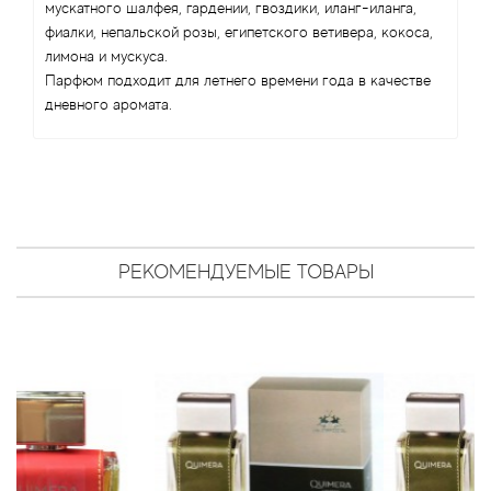
Angel Schlesser
мускатного шалфея, гардении, гвоздики, иланг-иланга,
фиалки, непальской розы, египетского ветивера, кокоса,
Anima Mundi
лимона и мускуса.
Парфюм подходит для летнего времени года в качестве
дневного аромата.
Anna Sui
Annayake
Anne Fontaine
РЕКОМЕНДУЕМЫЕ ТОВАРЫ
Annick Goutal
Antonia's Flowers
Antonio Banderas
Antonio Puig