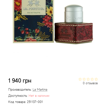
Acqua di Parma
Acqua di Sardegna
Adidas
Aedes de Venustas
Aerin Lauder
Affinessence
1 940 грн
Afnan
0 отзывов
Производитель:
La Martina
Agatha Ruiz de la Prada
Доступность:
Нет в наличии
Код товара:
251137-001
Agent Provocateur