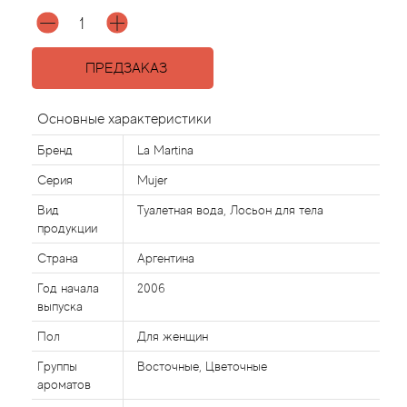
Agonist
ПРЕДЗАКАЗ
Aigner
Основные характеристики
Aj Arabia (Widian)
Бренд
La Martina
Ajmal
Серия
Mujer
Вид
Туалетная вода, Лосьон для тела
Al Haramain
продукции
Страна
Аргентина
Al Jazeera
Год начала
2006
выпуска
Alaia Paris
Пол
Для женщин
Alexander McQueen
Группы
Восточные, Цветочные
ароматов