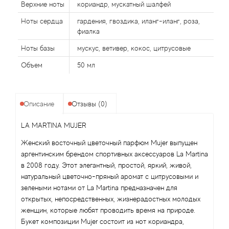
Alexandre Barthet
Верхние ноты
кориандр, мускатный шалфей
Ноты сердца
гардения, гвоздика, иланг-иланг, роза,
Alexandre J
фиалка
Ноты базы
мускус, ветивер, кокос, цитрусовые
Alfred Dunhill
Объем
50 мл
Alyson Oldoini
Alyssa Ashley
Описание
Отзывы (0)
LA MARTINA MUJER
American Crew
Женский восточный цветочный парфюм Mujer выпущен
Amouage
аргентинским брендом спортивных аксессуаров La Martina
в 2008 году. Этот элегантный, простой, яркий, живой,
натуральный цветочно-пряный аромат с цитрусовыми и
Amouroud
зелеными нотами от La Martina предназначен для
открытых, непосредственных, жизнерадостных молодых
Andre L'Arom
женщин, которые любят проводить время на природе.
Букет композиции Mujer состоит из нот кориандра,