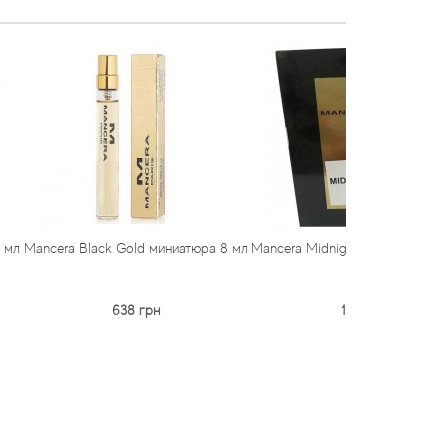
ack Gold миниатюра 8 мл
Mancera Midnight Gold пробник 2 мл
Man
парфюм
638 грн
194 грн