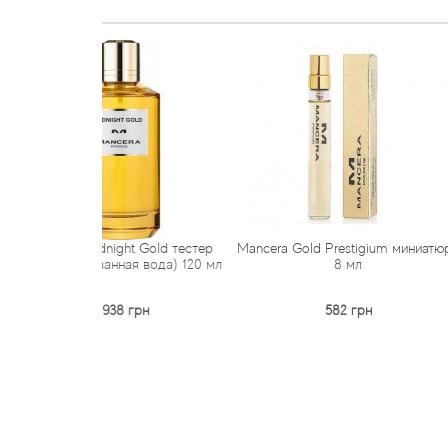
dnight Gold тестер
Mancera Gold Prestigium миниатюра
Mancera Gol
анная вода) 120 мл
8 мл
2 938 грн
582 грн