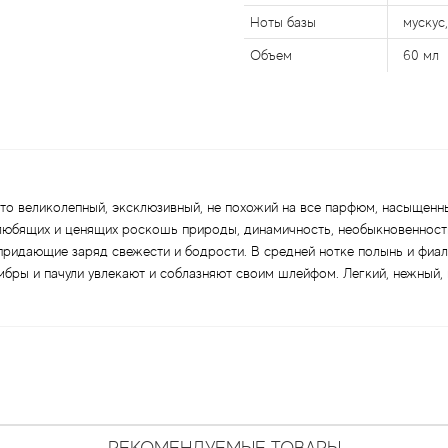
Ноты базы
мускус
Объем
60 мл
 это великолепный, эксклюзивный, не похожий на все парфюм, насыщенн
любящих и ценящих роскошь природы, динамичность, необыкновенность
придающие заряд свежести и бодрости. В средней нотке полынь и фиал
мбры и пачули увлекают и соблазняют своим шлейфом. Легкий, нежный,