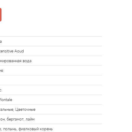
a
tensitive Aoud
мированная вода
ия
с
Montale
альные, Цветочные
он, бергамот, лайм
р, полынь, фиалковый корень