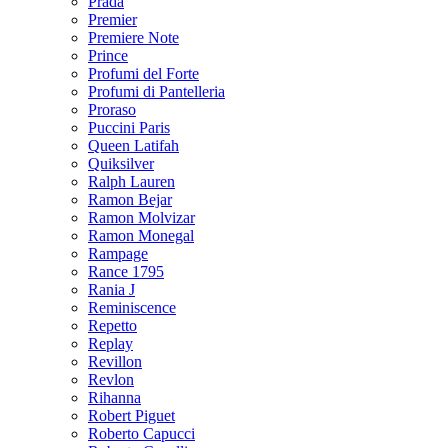
Prada
Premier
Premiere Note
Prince
Profumi del Forte
Profumi di Pantelleria
Proraso
Puccini Paris
Queen Latifah
Quiksilver
Ralph Lauren
Ramon Bejar
Ramon Molvizar
Ramon Monegal
Rampage
Rance 1795
Rania J
Reminiscence
Repetto
Replay
Revillon
Revlon
Rihanna
Robert Piguet
Roberto Capucci