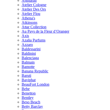
Asgharali
Atelier Cologne
Atelier Des Ors
Atelier Flou
Athena's
Atkinsons
Attar Collection
Au Pays de la Fleur d’Oranger
Axis
Azalia Parfums
Azzaro
Baldessarini
Baldinini
Balenciaga
Balmain
Bamotte
Banana Republic
Baruti
Baviphat
BeauFort London
Bebe
Benetton
Bentley
Beso Beach
Betty Barclay