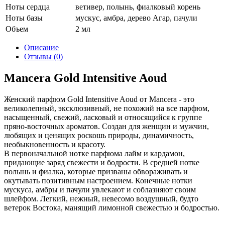
Ноты сердца
ветивер, полынь, фиалковый корень
Ноты базы
мускус, амбра, дерево Агар, пачули
Объем
2 мл
Описание
Отзывы (0)
Mancera Gold Intensitive Aoud
Женский парфюм Gold Intensitive Aoud от Mancera - это
великолепный, эксклюзивный, не похожий на все парфюм,
насыщенный, свежий, ласковый и относящийся к группе
пряно-восточных ароматов. Создан для женщин и мужчин,
любящих и ценящих роскошь природы, динамичность,
необыкновенность и красоту.
В первоначальной нотке парфюма лайм и кардамон,
придающие заряд свежести и бодрости. В средней нотке
полынь и фиалка, которые призваны обвораживать и
окутывать позитивным настроением. Конечные нотки
мускуса, амбры и пачули увлекают и соблазняют своим
шлейфом. Легкий, нежный, невесомо воздушный, будто
ветерок Востока, манящий лимонной свежестью и бодростью.