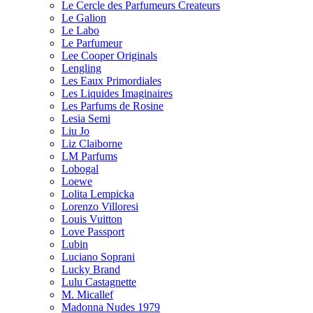
Le Cercle des Parfumeurs Createurs
Le Galion
Le Labo
Le Parfumeur
Lee Cooper Originals
Lengling
Les Eaux Primordiales
Les Liquides Imaginaires
Les Parfums de Rosine
Lesia Semi
Liu Jo
Liz Claiborne
LM Parfums
Lobogal
Loewe
Lolita Lempicka
Lorenzo Villoresi
Louis Vuitton
Love Passport
Lubin
Luciano Soprani
Lucky Brand
Lulu Castagnette
M. Micallef
Madonna Nudes 1979