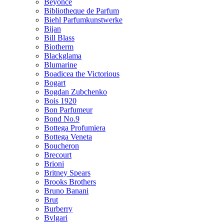
Beyonce
Bibliotheque de Parfum
Biehl Parfumkunstwerke
Bijan
Bill Blass
Biotherm
Blackglama
Blumarine
Boadicea the Victorious
Bogart
Bogdan Zubchenko
Bois 1920
Bon Parfumeur
Bond No.9
Bottega Profumiera
Bottega Veneta
Boucheron
Brecourt
Brioni
Britney Spears
Brooks Brothers
Bruno Banani
Brut
Burberry
Bvlgari