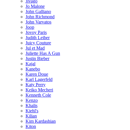
Jivago
Jo Malone
John Galliano
John Richmond
John Varvatos
Joop
Jovoy Paris
Judith Leiber
Juicy Couture
Jul et Mad
Juliette Has A Gun
Justin Bieber
Kajal
Kanebo
Karen Doue
Karl Lagerfeld
Katy Perry
Keiko Mecheri
Kenneth Cole
Kenzo
Khalis
Kiehl's
Kilian
Kim Kardashian
Kiton