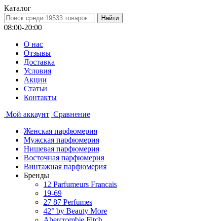
Каталог
08:00-20:00
О нас
Отзывы
Доставка
Условия
Aкции
Статьи
Контакты
Мой аккаунт
Сравнение
Женская парфюмерия
Мужская парфюмерия
Нишевая парфюмерия
Восточная парфюмерия
Винтажная парфюмерия
Бренды
12 Parfumeurs Francais
19-69
27 87 Perfumes
42° by Beauty More
Abercrombie Fitch