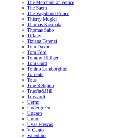
The Merchant of Venice
The Saem
The Vagabond Prince
Thierry Mugler
Thomas Kosmala
Thomas Sabo
Tiffany
Tiziana Terenzi
Tom Daxon
Tom Ford
Tommy Hilfiger
Toni Gard
Tonino Lamborghini
Torrente
Tous
True Religion
Truefitt&Hill
Trussardi
Uermi
Undergreen
Ungaro
Unum
Uvas Frescas
V Canto
Valentino