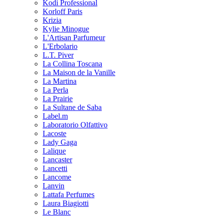
Kodi Professional
Korloff Paris
Krizia
Kylie Minogue
L'Artisan Parfumeur
L'Erbolario
L.T. Piver
La Collina Toscana
La Maison de la Vanille
La Martina
La Perla
La Prairie
La Sultane de Saba
Label.m
Laboratorio Olfattivo
Lacoste
Lady Gaga
Lalique
Lancaster
Lancetti
Lancome
Lanvin
Lattafa Perfumes
Laura Biagiotti
Le Blanc