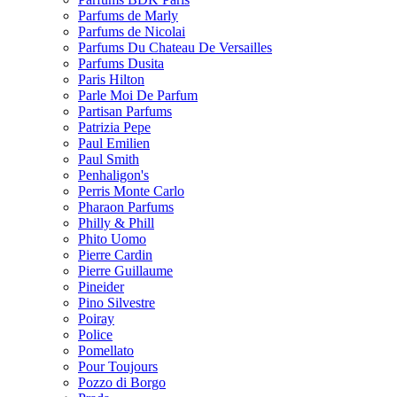
Parfums de Marly
Parfums de Nicolai
Parfums Du Chateau De Versailles
Parfums Dusita
Paris Hilton
Parle Moi De Parfum
Partisan Parfums
Patrizia Pepe
Paul Emilien
Paul Smith
Penhaligon's
Perris Monte Carlo
Pharaon Parfums
Philly & Phill
Phito Uomo
Pierre Cardin
Pierre Guillaume
Pineider
Pino Silvestre
Poiray
Police
Pomellato
Pour Toujours
Pozzo di Borgo