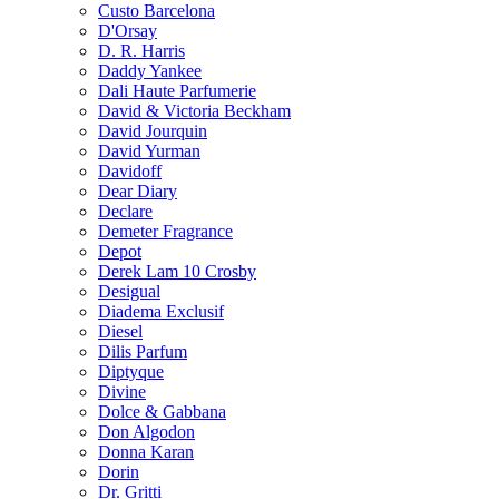
Custo Barcelona
D'Orsay
D. R. Harris
Daddy Yankee
Dali Haute Parfumerie
David & Victoria Beckham
David Jourquin
David Yurman
Davidoff
Dear Diary
Declare
Demeter Fragrance
Depot
Derek Lam 10 Crosby
Desigual
Diadema Exclusif
Diesel
Dilis Parfum
Diptyque
Divine
Dolce & Gabbana
Don Algodon
Donna Karan
Dorin
Dr. Gritti