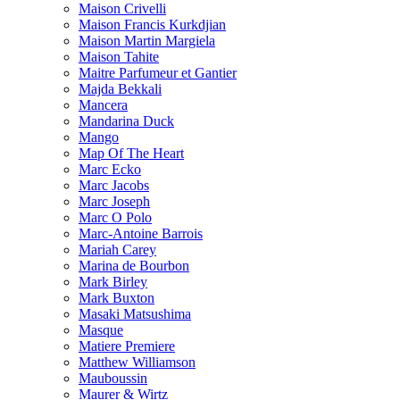
Maison Crivelli
Maison Francis Kurkdjian
Maison Martin Margiela
Maison Tahite
Maitre Parfumeur et Gantier
Majda Bekkali
Mancera
Mandarina Duck
Mango
Map Of The Heart
Marc Ecko
Marc Jacobs
Marc Joseph
Marc O Polo
Marc-Antoine Barrois
Mariah Carey
Marina de Bourbon
Mark Birley
Mark Buxton
Masaki Matsushima
Masque
Matiere Premiere
Matthew Williamson
Mauboussin
Maurer & Wirtz