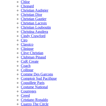
Chloe
Chopard
Christian Audigier
Christian Dior
Christian Gautier
Christian Lacroix
Christian Louboutin
Christina Aguilera
Cindy Crawford
Ciro
Classico
Clinique
Clive Christian
Clubman Pinaud
CnR Create
Coach
Collistar
Comme Des Garcons
Comptoir Sud Pacifique
Coquillete Paris
Costume National
Courreges
Creed
Cristiano Ronaldo
Cuarzo The Circle