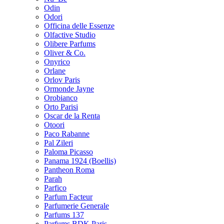
Odin
Odori
Officina delle Essenze
Olfactive Studio
Olibere Parfums
Oliver & Co.
Onyrico
Orlane
Orlov Paris
Ormonde Jayne
Orobianco
Orto Parisi
Oscar de la Renta
Otoori
Paco Rabanne
Pal Zileri
Paloma Picasso
Panama 1924 (Boellis)
Pantheon Roma
Parah
Parfico
Parfum Facteur
Parfumerie Generale
Parfums 137
Parfums BDK Paris