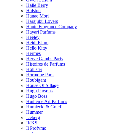
Halle Berry
Halston
Hanae Mori
Harajuku Lovers
Haute Fragrance Company
Hayari Parfums
Heeley
Heidi Klum
Hello Kitty
Hermes
Herve Gambs Paris
Histoires de Parfums
Hollister
Hormone Paris
Houbigant
House Of Sillage
Hugh Parsons
Hugo Boss
Huitieme Art Parfums
Humiecki & Graef
Hummer
Iceberg
IKKS
Il Profvmo