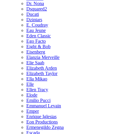
Dr. Nona
Dsquared2
Ducati
Dzintars
E. Coudray
Eau Jeune
Eden Classic
Ego Facto
Eight & Bob
Eisenberg
Elanzia Merveille
Elie Saab
Elizabeth Arden
Elizabeth Taylor
Ella Mikao
Elle
Ellen Tracy
Elode
Emilio Pucci
Emmanuel Levain
Emper
Enrique Iglesias
Eon Productions
Ermenegildo Zegna
Escada