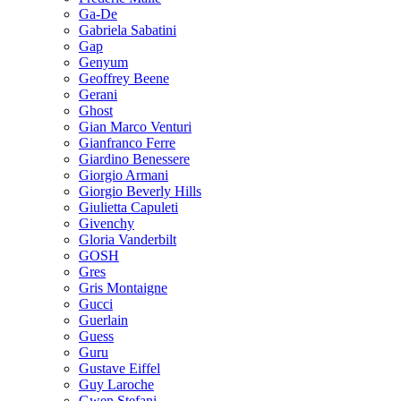
Ga-De
Gabriela Sabatini
Gap
Genyum
Geoffrey Beene
Gerani
Ghost
Gian Marco Venturi
Gianfranco Ferre
Giardino Benessere
Giorgio Armani
Giorgio Beverly Hills
Giulietta Capuleti
Givenchy
Gloria Vanderbilt
GOSH
Gres
Gris Montaigne
Gucci
Guerlain
Guess
Guru
Gustave Eiffel
Guy Laroche
Gwen Stefani