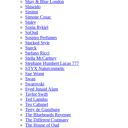
Shay & Blue London
Shiseido
Simimi
Simone Cosac
Sisley
Sonia Rykiel
SoOud
Sospiro Perfumes
Stacked Style
Starck
Stefano Ricci
Stella McCartney
Stephane Humbert Lucas 777
STYX Naturсosmetic
Sue Wong
Swan
Swarovski
Syed Junaid Alam
Taylor Swift
Ted Lapidus
Teo Cabanel
Terry de Gunzburg
The Bluebeards Revenge
The Different Company
The House of Oud