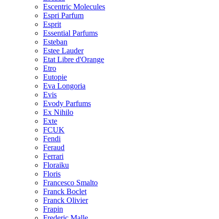
Escentric Molecules
Espri Parfum
Esprit
Essential Parfums
Esteban
Estee Lauder
Etat Libre d'Orange
Etro
Eutopie
Eva Longoria
Evis
Evody Parfums
Ex Nihilo
Exte
FCUK
Fendi
Feraud
Ferrari
Floraiku
Floris
Francesco Smalto
Franck Boclet
Franck Olivier
Frapin
Frederic Malle