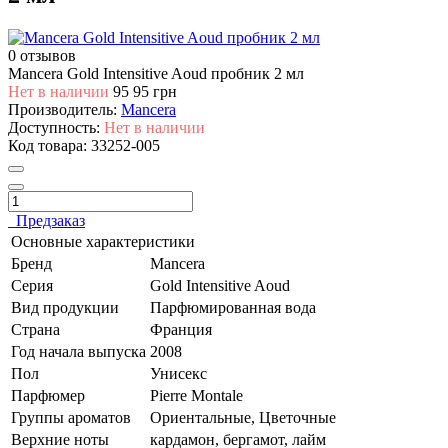
0 отзывов
Mancera Gold Intensitive Aoud пробник 2 мл
Нет в наличии
95
95 грн
Производитель:
Mancera
Доступность:
Нет в наличии
Код товара:
33252-005
Предзаказ
Основные характеристики
Бренд
Mancera
Серия
Gold Intensitive Aoud
Вид продукции
Парфюмированная вода
Страна
Франция
Год начала выпуска
2008
Пол
Унисекс
Парфюмер
Pierre Montale
Группы ароматов
Ориентальные, Цветочные
Верхние ноты
кардамон, бергамот, лайм