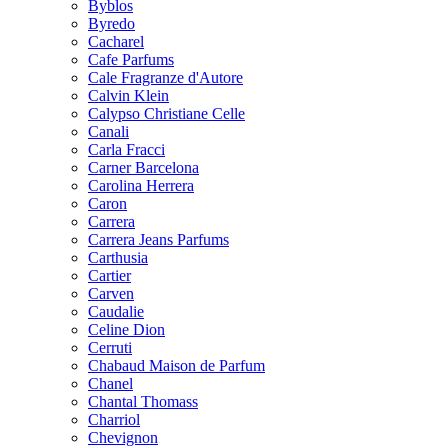
Byblos
Byredo
Cacharel
Cafe Parfums
Cale Fragranze d'Autore
Calvin Klein
Calypso Christiane Celle
Canali
Carla Fracci
Carner Barcelona
Carolina Herrera
Caron
Carrera
Carrera Jeans Parfums
Carthusia
Cartier
Carven
Caudalie
Celine Dion
Cerruti
Chabaud Maison de Parfum
Chanel
Chantal Thomass
Charriol
Chevignon