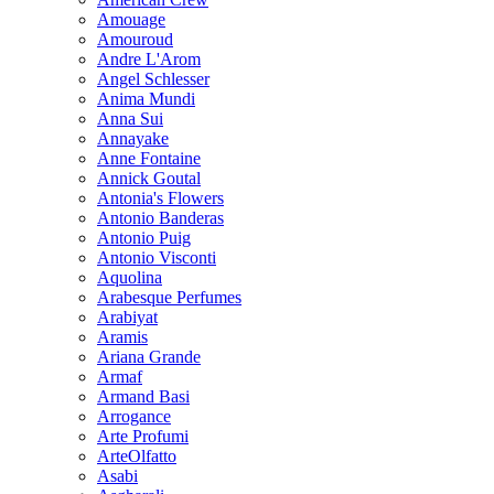
Amouage
Amouroud
Andre L'Arom
Angel Schlesser
Anima Mundi
Anna Sui
Annayake
Anne Fontaine
Annick Goutal
Antonia's Flowers
Antonio Banderas
Antonio Puig
Antonio Visconti
Aquolina
Arabesque Perfumes
Arabiyat
Aramis
Ariana Grande
Armaf
Armand Basi
Arrogance
Arte Profumi
ArteOlfatto
Asabi