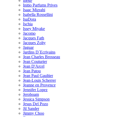
Ineke
Initio Parfums Prives
Isaac Mizrahi
Isabella Rossellini
IsaDora
Ischia
Issey Miyake
Jacomo
Jacques Fath
Jacques Zolty
Jaguar
Jardins D`Ecrivains
Jean Charles Brosseau
Jean Couturier
Jean D'Arcel
Jean Patou
Jean Paul Gaultier
Jean-Louis Scherrer
Jeanne en Provence
Jennifer Lopez
Jeroboam
Jessica Simpson
Jesus Del Pozo
Jil Sander
Jimmy Choo