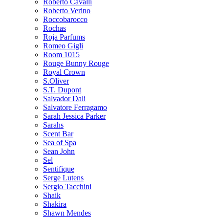
Roberto Cavalli
Roberto Verino
Roccobarocco
Rochas
Roja Parfums
Romeo Gigli
Room 1015
Rouge Bunny Rouge
Royal Crown
S.Oliver
S.T. Dupont
Salvador Dali
Salvatore Ferragamo
Sarah Jessica Parker
Sarahs
Scent Bar
Sea of Spa
Sean John
Sel
Sentifique
Serge Lutens
Sergio Tacchini
Shaik
Shakira
Shawn Mendes