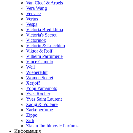
Van Cleef & Arpels
Vera Wang
Versace
Vertus
Vespa
Victoria Bredikhina
Victoria's Secret
Victorinox
Victorio & Lucchino
Viktor & Rolf
Vilhelm Parfumerie
Vince Camuto
Weil
WienerBlut
Women'Secret
Xerjoff
Yohji Yamamoto
Yves Rocher
Yves Saint Laurent
Zadig & Voltaire
Zarkoperfume
Zippo
Zirh
Zlatan Ibrahimovic Parfums
Информация