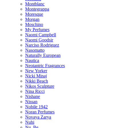
Montblanc
Montegrappa
Moresque
Morgan
Moschino
My Perfumes
Naomi Campbell
Naomi Goodsir
Narciso Rodriguez
Nasomatto
Naturally European
Nautica
Neotantric Fragrances
New Yorker
Nicki Minaj
Nikki Beach
Nikos Sculpture
Nina Ricci
Nishane
Nissan
Nobile 1942
Noran Perfumes
Novaya Zarya
Nuhi
Nu_Be