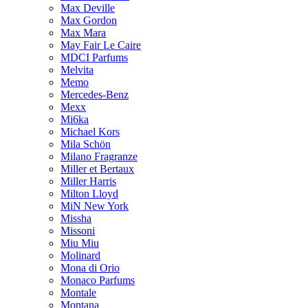
Max Deville
Max Gordon
Max Mara
May Fair Le Caire
MDCI Parfums
Melvita
Memo
Mercedes-Benz
Mexx
Mi6ka
Michael Kors
Mila Schön
Milano Fragranze
Miller et Bertaux
Miller Harris
Milton Lloyd
MiN New York
Missha
Missoni
Miu Miu
Molinard
Mona di Orio
Monaco Parfums
Montale
Montana