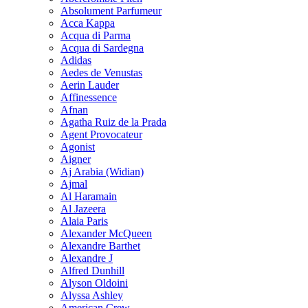
Absolument Parfumeur
Acca Kappa
Acqua di Parma
Acqua di Sardegna
Adidas
Aedes de Venustas
Aerin Lauder
Affinessence
Afnan
Agatha Ruiz de la Prada
Agent Provocateur
Agonist
Aigner
Aj Arabia (Widian)
Ajmal
Al Haramain
Al Jazeera
Alaia Paris
Alexander McQueen
Alexandre Barthet
Alexandre J
Alfred Dunhill
Alyson Oldoini
Alyssa Ashley
American Crew