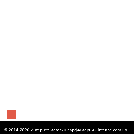
Miller et Bertaux Close your eyes, and... парфюмированная
вода 100 мл
4 969 грн
Предзаказ
Miller et Bertaux Tulsivivah! парфюмированная вода 100 мл
5 181 грн
Предзаказ
© 2014-2026 Интернет магазин парфюмерии -
Intense.com.ua