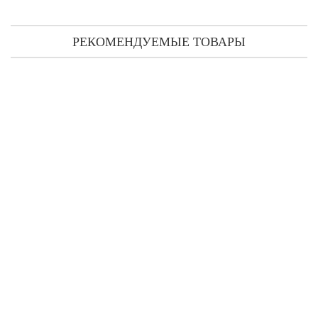
РЕКОМЕНДУЕМЫЕ ТОВАРЫ
Miller Harris Violet Ida парфюмированная вода 50 мл
1 171 грн
1 015 грн
Предзаказ
Miller Harris Violet Ida парфюмированная вода 100 мл
2 969 грн