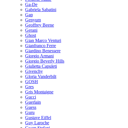
Ga-De
Gabriela Sabatini
Gap
Genyum
Geoffrey Beene
Gerani
Ghost
Gian Marco Venturi
Gianfranco Ferre
Giardino Benessere
Giorgio Armani
Giorgio Beverly Hills
Giulietta Capuleti
Givenchy
Gloria Vanderbilt
GOSH
Gres
Gris Montaigne
Gucci
Guerlain
Guess
Guru
Gustave Eiffel
Guy Laroche
Gwen Stefani