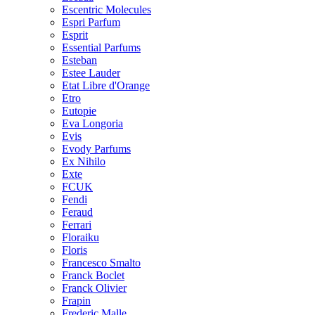
Escentric Molecules
Espri Parfum
Esprit
Essential Parfums
Esteban
Estee Lauder
Etat Libre d'Orange
Etro
Eutopie
Eva Longoria
Evis
Evody Parfums
Ex Nihilo
Exte
FCUK
Fendi
Feraud
Ferrari
Floraiku
Floris
Francesco Smalto
Franck Boclet
Franck Olivier
Frapin
Frederic Malle