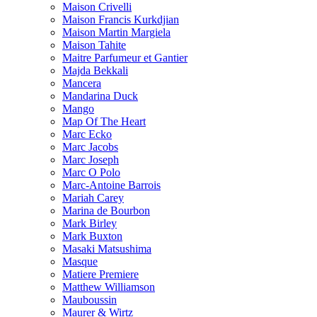
Maison Crivelli
Maison Francis Kurkdjian
Maison Martin Margiela
Maison Tahite
Maitre Parfumeur et Gantier
Majda Bekkali
Mancera
Mandarina Duck
Mango
Map Of The Heart
Marc Ecko
Marc Jacobs
Marc Joseph
Marc O Polo
Marc-Antoine Barrois
Mariah Carey
Marina de Bourbon
Mark Birley
Mark Buxton
Masaki Matsushima
Masque
Matiere Premiere
Matthew Williamson
Mauboussin
Maurer & Wirtz