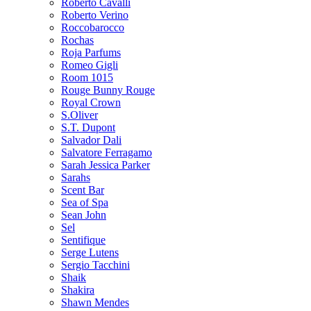
Roberto Cavalli
Roberto Verino
Roccobarocco
Rochas
Roja Parfums
Romeo Gigli
Room 1015
Rouge Bunny Rouge
Royal Crown
S.Oliver
S.T. Dupont
Salvador Dali
Salvatore Ferragamo
Sarah Jessica Parker
Sarahs
Scent Bar
Sea of Spa
Sean John
Sel
Sentifique
Serge Lutens
Sergio Tacchini
Shaik
Shakira
Shawn Mendes