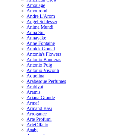
Amouage
Amouroud
Andre L'Arom
Angel Schlesser
Anima Mundi
Anna Sui
Annayake
Anne Fontaine
Annick Goutal
Antonia's Flowers
Antonio Banderas
Antonio Puig
Antonio Visconti
Aquolina
Arabesque Perfumes
Arabiyat
Aramis
Ariana Grande
Armaf
Armand Basi
Arrogance
Arte Profumi
ArteOlfatto
Asabi