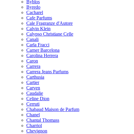
Byblos
Byredo
Cacharel
Cafe Parfums
Cale Fragranze d'Autore
Calvin Klein
Calypso Christiane Celle
Canali
Carla Fracci
Carner Barcelona
Carolina Herrera
Caron
Carrera
Carrera Jeans Parfums
Carthusia
Cartier
Carven
Caudalie
Celine Dion
Cerruti
Chabaud Maison de Parfum
Chanel
Chantal Thomass
Charriol
Chevignon