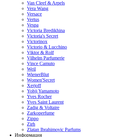
Van Cleef & Arpels
Vera Wang
Versace
Vertus
Vespa
Victoria Bredikhina
Victoria's Secret
Victorinox
Victorio & Lucchino
Viktor & Rolf
Vilhelm Parfumerie
Vince Camuto
Weil
WienerBlut
Women'Secret
Xerjoff
Yohji Yamamoto
Yves Rocher
Yves Saint Laurent
Zadig & Voltaire
Zarkoperfume
Zippo
Zirh
Zlatan Ibrahimovic Parfums
Информация