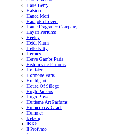
Halle Berry
Halston
Hanae Mori
Harajuku Lovers
Haute Fragrance Company
Hayari Parfums
Heeley
Heidi Klum
Hello Kitty
Hermes
Herve Gambs Paris
Histoires de Parfums
Hollister
Hormone Paris
Houbigant
House Of Sillage
Hugh Parsons
Hugo Boss
Huitieme Art Parfums
Humiecki & Graef
Hummer
Iceberg
IKKS
Il Profvmo