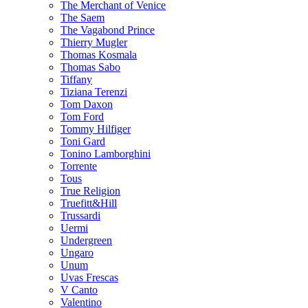
The Merchant of Venice
The Saem
The Vagabond Prince
Thierry Mugler
Thomas Kosmala
Thomas Sabo
Tiffany
Tiziana Terenzi
Tom Daxon
Tom Ford
Tommy Hilfiger
Toni Gard
Tonino Lamborghini
Torrente
Tous
True Religion
Truefitt&Hill
Trussardi
Uermi
Undergreen
Ungaro
Unum
Uvas Frescas
V Canto
Valentino