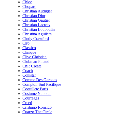
Chloe
Chopard
Christian Audigier
Christian Dior
Christian Gautier
Christian Lacroix
Christian Louboutin
Christina Aguilera
Cindy Crawford
Ciro
Classico
Clinique
Clive Christian
Clubman Pinaud
CnR Create
Coach
Collistar
Comme Des Garcons
Comptoir Sud Pacifique
Coquillete Paris
Costume National
Courreges
Creed
Cristiano Ronaldo
Cuarzo The Circle