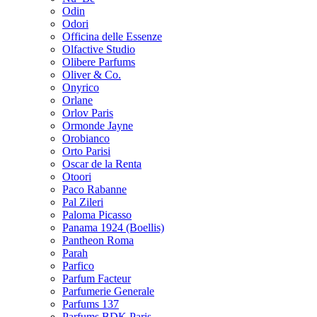
Odin
Odori
Officina delle Essenze
Olfactive Studio
Olibere Parfums
Oliver & Co.
Onyrico
Orlane
Orlov Paris
Ormonde Jayne
Orobianco
Orto Parisi
Oscar de la Renta
Otoori
Paco Rabanne
Pal Zileri
Paloma Picasso
Panama 1924 (Boellis)
Pantheon Roma
Parah
Parfico
Parfum Facteur
Parfumerie Generale
Parfums 137
Parfums BDK Paris