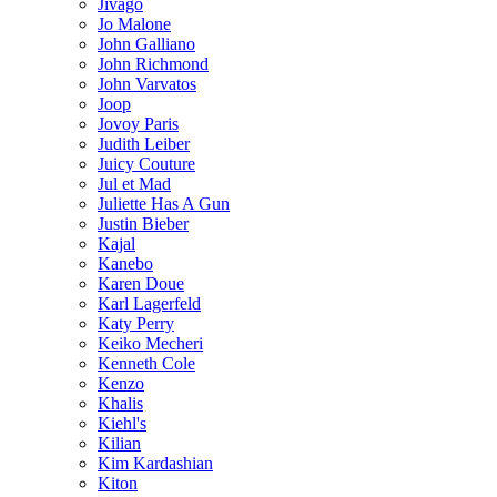
Jivago
Jo Malone
John Galliano
John Richmond
John Varvatos
Joop
Jovoy Paris
Judith Leiber
Juicy Couture
Jul et Mad
Juliette Has A Gun
Justin Bieber
Kajal
Kanebo
Karen Doue
Karl Lagerfeld
Katy Perry
Keiko Mecheri
Kenneth Cole
Kenzo
Khalis
Kiehl's
Kilian
Kim Kardashian
Kiton