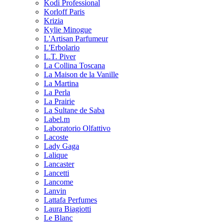
Kodi Professional
Korloff Paris
Krizia
Kylie Minogue
L'Artisan Parfumeur
L'Erbolario
L.T. Piver
La Collina Toscana
La Maison de la Vanille
La Martina
La Perla
La Prairie
La Sultane de Saba
Label.m
Laboratorio Olfattivo
Lacoste
Lady Gaga
Lalique
Lancaster
Lancetti
Lancome
Lanvin
Lattafa Perfumes
Laura Biagiotti
Le Blanc