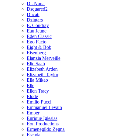
Dr. Nona
Dsquared2
Ducati
Dzintars
E. Coudray
Eau Jeune
Eden Classic
Ego Facto
Eight & Bob
Eisenberg
Elanzia Merveille
Elie Saab
Elizabeth Arden
Elizabeth Taylor
Ella Mikao
Elle
Ellen Tracy
Elode
Emilio Pucci
Emmanuel Levain
Emper
Enrique Iglesias
Eon Productions
Ermenegildo Zegna
Escada