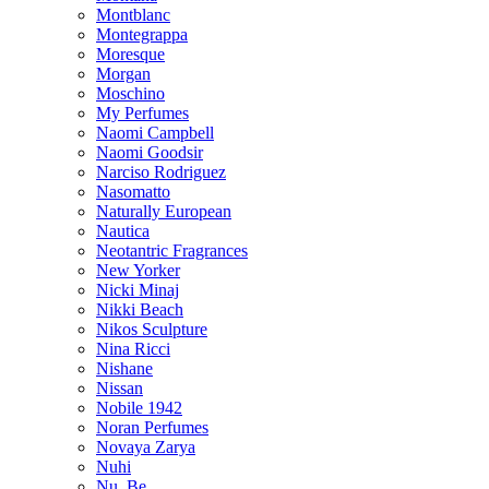
Montblanc
Montegrappa
Moresque
Morgan
Moschino
My Perfumes
Naomi Campbell
Naomi Goodsir
Narciso Rodriguez
Nasomatto
Naturally European
Nautica
Neotantric Fragrances
New Yorker
Nicki Minaj
Nikki Beach
Nikos Sculpture
Nina Ricci
Nishane
Nissan
Nobile 1942
Noran Perfumes
Novaya Zarya
Nuhi
Nu_Be