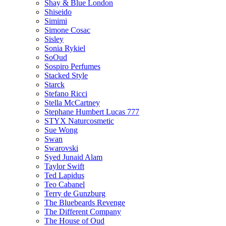
Shay & Blue London
Shiseido
Simimi
Simone Cosac
Sisley
Sonia Rykiel
SoOud
Sospiro Perfumes
Stacked Style
Starck
Stefano Ricci
Stella McCartney
Stephane Humbert Lucas 777
STYX Naturсosmetic
Sue Wong
Swan
Swarovski
Syed Junaid Alam
Taylor Swift
Ted Lapidus
Teo Cabanel
Terry de Gunzburg
The Bluebeards Revenge
The Different Company
The House of Oud