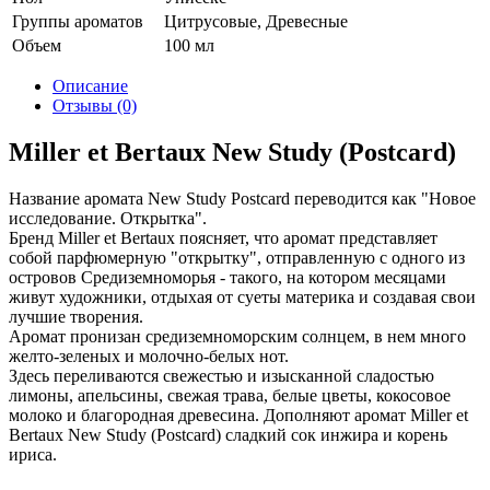
Группы ароматов
Цитрусовые, Древесные
Объем
100 мл
Описание
Отзывы (0)
Miller et Bertaux New Study (Postcard)
Название аромата New Study Postcard переводится как "Новое
исследование. Открытка".
Бренд Miller et Bertaux поясняет, что аромат представляет
собой парфюмерную "открытку", отправленную с одного из
островов Средиземноморья - такого, на котором месяцами
живут художники, отдыхая от суеты материка и создавая свои
лучшие творения.
Аромат пронизан средиземноморским солнцем, в нем много
желто-зеленых и молочно-белых нот.
Здесь переливаются свежестью и изысканной сладостью
лимоны, апельсины, свежая трава, белые цветы, кокосовое
молоко и благородная древесина. Дополняют аромат Miller et
Bertaux New Study (Postcard) сладкий сок инжира и корень
ириса.