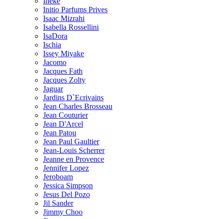
Ineke
Initio Parfums Prives
Isaac Mizrahi
Isabella Rossellini
IsaDora
Ischia
Issey Miyake
Jacomo
Jacques Fath
Jacques Zolty
Jaguar
Jardins D`Ecrivains
Jean Charles Brosseau
Jean Couturier
Jean D'Arcel
Jean Patou
Jean Paul Gaultier
Jean-Louis Scherrer
Jeanne en Provence
Jennifer Lopez
Jeroboam
Jessica Simpson
Jesus Del Pozo
Jil Sander
Jimmy Choo