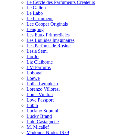
Le Cercle des Parfumeurs Createurs
Le Galion
Le Labo
Le Parfumeur
Lee Cooper Originals
Lengling
Les Eaux Primordiales
Les Liquides Imaginaires
Les Parfums de Rosine
Lesia Semi
Liu Jo
Liz Claiborne
LM Parfums
Lobogal
Loewe
Lolita Lempicka
Lorenzo Villoresi
Louis Vuitton
Love Passport
Lubin
Luciano Soprani
Lucky Brand
Lulu Castagnette
M. Micallef
Madonna Nudes 1979