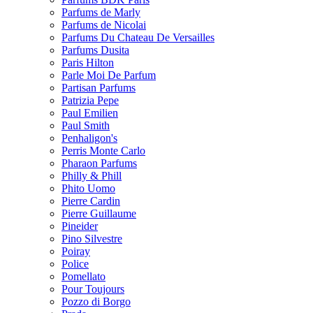
Parfums de Marly
Parfums de Nicolai
Parfums Du Chateau De Versailles
Parfums Dusita
Paris Hilton
Parle Moi De Parfum
Partisan Parfums
Patrizia Pepe
Paul Emilien
Paul Smith
Penhaligon's
Perris Monte Carlo
Pharaon Parfums
Philly & Phill
Phito Uomo
Pierre Cardin
Pierre Guillaume
Pineider
Pino Silvestre
Poiray
Police
Pomellato
Pour Toujours
Pozzo di Borgo