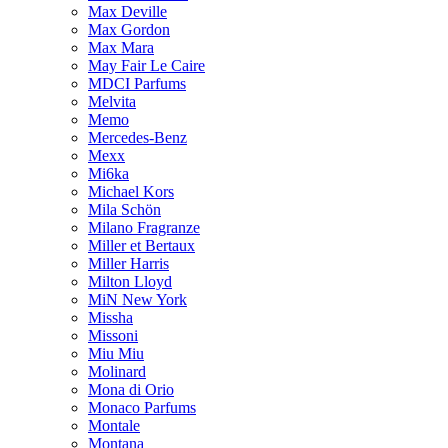
Max Deville
Max Gordon
Max Mara
May Fair Le Caire
MDCI Parfums
Melvita
Memo
Mercedes-Benz
Mexx
Mi6ka
Michael Kors
Mila Schön
Milano Fragranze
Miller et Bertaux
Miller Harris
Milton Lloyd
MiN New York
Missha
Missoni
Miu Miu
Molinard
Mona di Orio
Monaco Parfums
Montale
Montana