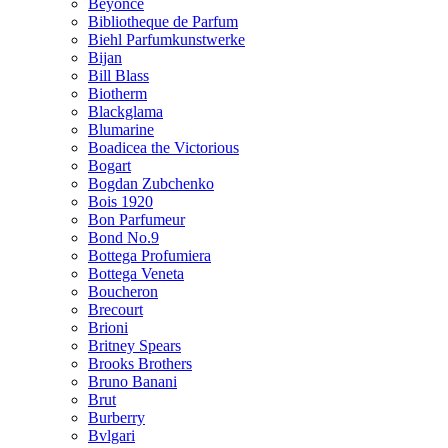
Beyonce
Bibliotheque de Parfum
Biehl Parfumkunstwerke
Bijan
Bill Blass
Biotherm
Blackglama
Blumarine
Boadicea the Victorious
Bogart
Bogdan Zubchenko
Bois 1920
Bon Parfumeur
Bond No.9
Bottega Profumiera
Bottega Veneta
Boucheron
Brecourt
Brioni
Britney Spears
Brooks Brothers
Bruno Banani
Brut
Burberry
Bvlgari