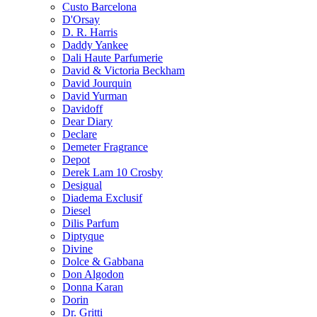
Custo Barcelona
D'Orsay
D. R. Harris
Daddy Yankee
Dali Haute Parfumerie
David & Victoria Beckham
David Jourquin
David Yurman
Davidoff
Dear Diary
Declare
Demeter Fragrance
Depot
Derek Lam 10 Crosby
Desigual
Diadema Exclusif
Diesel
Dilis Parfum
Diptyque
Divine
Dolce & Gabbana
Don Algodon
Donna Karan
Dorin
Dr. Gritti