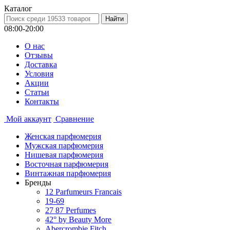
Каталог
08:00-20:00
О нас
Отзывы
Доставка
Условия
Aкции
Статьи
Контакты
Мой аккаунт
Сравнение
Женская парфюмерия
Мужская парфюмерия
Нишевая парфюмерия
Восточная парфюмерия
Винтажная парфюмерия
Бренды
12 Parfumeurs Francais
19-69
27 87 Perfumes
42° by Beauty More
Abercrombie Fitch