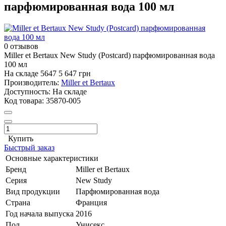
парфюмированная вода 100 мл
0 отзывов
Miller et Bertaux New Study (Postcard) парфюмированная вода
100 мл
На складе
5647
5 647 грн
Производитель:
Miller et Bertaux
Доступность:
На складе
Код товара:
35870-005
Купить
Быстрый заказ
Основные характеристики
Бренд
Miller et Bertaux
Серия
New Study
Вид продукции
Парфюмированная вода
Страна
Франция
Год начала выпуска
2016
Пол
Унисекс