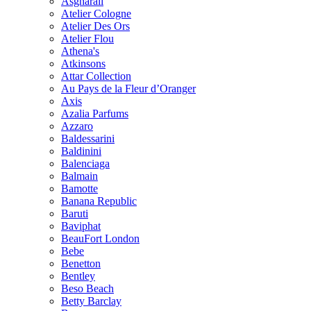
Asgharali
Atelier Cologne
Atelier Des Ors
Atelier Flou
Athena's
Atkinsons
Attar Collection
Au Pays de la Fleur d’Oranger
Axis
Azalia Parfums
Azzaro
Baldessarini
Baldinini
Balenciaga
Balmain
Bamotte
Banana Republic
Baruti
Baviphat
BeauFort London
Bebe
Benetton
Bentley
Beso Beach
Betty Barclay