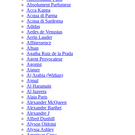
Absolument Parfumeur
Acca Kappa
Acqua di Parma
Acqua di Sardegna
Adidas
Aedes de Venustas
Aerin Lauder
Affinessence
Afnan
Agatha Ruiz de la Prada
Agent Provocateur
Agonist
Aigner
Aj Arabia (Widian)
Ajmal
Al Haramain
Al Jazeera
Alaia Paris
Alexander McQueen
Alexandre Barthet
Alexandre J
Alfred Dunhill
Alyson Oldoini
Alyssa Ashley
American Crew