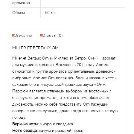
ароматов
Объем
50 мл
Agonist
Aigner
Описание
Отзывы (0)
Aj Arabia (Widian)
MILLER ET BERTAUX OM
Miller et Bertaux Om («Миллер эт Бетро. Ом») - аромат
Ajmal
для мужчин и женщин. Выпущен в 2011 году. Аромат
относится к группе ароматов ориентальные, древесно-
Al Haramain
амбровые. Аромат Om посвящен Бали и назван в честь
сакрального в индуистской традиции звука «Ом».
Al Jazeera
Парфюм является отличным выбором из восточных /
благоухающих ароматов, и, хотя его имя обозначает
Alaia Paris
духовность, можно себе представить Om пахнущий
совершенно сексуально, даже когда его носят в теплую
погоду.
Alexander McQueen
Верхние ноты:
мирро и гвоздика
Ноты сердца:
пачули и розовый перец