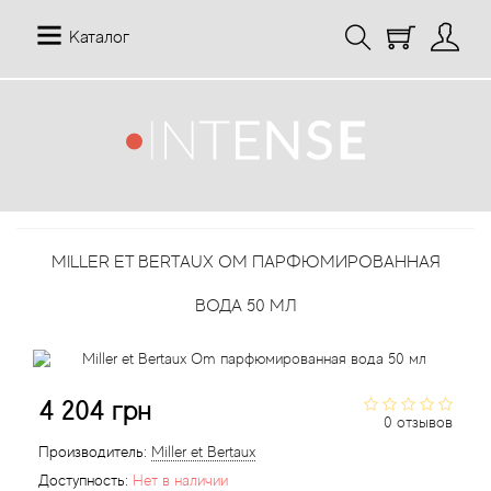
Каталог
12 Parfumeurs Francais
О нас
Мой аккаунт
19-69
Отзывы
История заказов
MILLER ET BERTAUX OM ПАРФЮМИРОВАННАЯ
27 87 Perfumes
Доставка
Рассылка новостей
ВОДА 50 МЛ
42° by Beauty More
Условия
Abercrombie Fitch
Aкции
4 204 грн
0 отзывов
Absolument Parfumeur
Контакты
Производитель:
Miller et Bertaux
Доступность:
Нет в наличии
Acca Kappa
Статьи