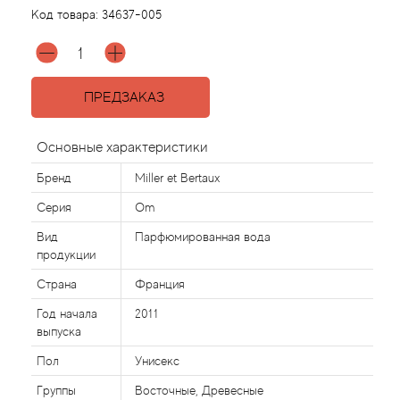
Код товара:
34637-005
Acqua di Parma
Acqua di Sardegna
ПРЕДЗАКАЗ
Adidas
Основные характеристики
Aedes de Venustas
Бренд
Miller et Bertaux
Серия
Om
Aerin Lauder
Вид
Парфюмированная вода
продукции
Affinessence
Страна
Франция
Afnan
Год начала
2011
выпуска
Agatha Ruiz de la Prada
Пол
Унисекс
Группы
Восточные, Древесные
Agent Provocateur