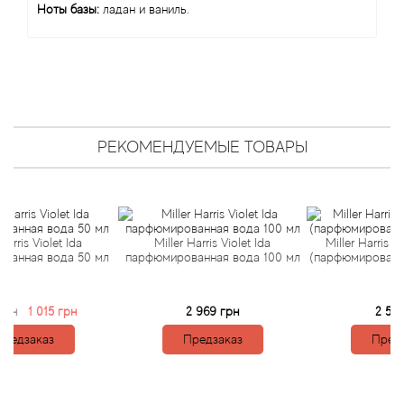
Alexandre Barthet
Ноты базы:
ладан и ваниль.
Alexandre J
Alfred Dunhill
Alyson Oldoini
РЕКОМЕНДУЕМЫЕ ТОВАРЫ
Alyssa Ashley
American Crew
s Violet Ida
Miller Harris Violet Ida
Miller Harris Veti Ve
ая вода 50 мл
парфюмированная вода 100 мл
(парфюмированная во
Amouage
1 015 грн
2 969 грн
2 554 грн
Amouroud
аказ
Предзаказ
Предзаказ
Andre L'Arom