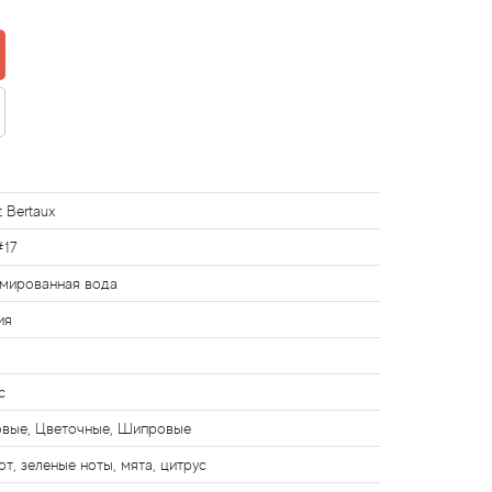
t Bertaux
#17
мированная вода
ия
с
вые, Цветочные, Шипровые
от, зеленые ноты, мята, цитрус