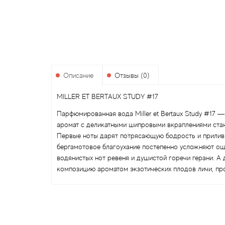
Описание
Отзывы (0)
MILLER ET BERTAUX STUDY #17
Парфюмированная вода Miller et Bertaux Study #17 
аромат с деликатными шипровыми вкраплениями ста
Первые ноты дарят потрясающую бодрость и прилив с
бергамотовое благоухание постепенно усложняют ощ
водянистых нот ревеня и душистой горечи герани. 
композицию ароматом экзотических плодов личи, про