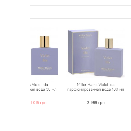
ris Violet Ida
Miller Harris Violet Ida
Miller Harr
нная вода 50 мл
парфюмированная вода 100 мл
(парфюмирова
н
1 015 грн
2 969 грн
2