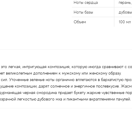
Ноты сердца
герань
Ноты базы
дубовы
Объем
100 мл
— это легкая, интригующая композиция, которую иногда сравнивают с
нет великолепным дополнением к мужскому или женскому образу.
ил. Уточенные зеленые ноты органично вплетаются в бархатистую про
ущение композиции, дарят солнечное и энергичное послевкусие. Жас
А дурманящая черная смородина придает букету жаркие чувственные по
зрачной легкостью дубового мха и пикантными вкраплениями пачулей.