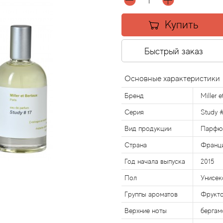
Купить
Быстрый заказ
Основные характеристики
Бренд
Miller e
Серия
Study 
Вид продукции
Парфю
Страна
Франц
Год начала выпуска
2015
Пол
Унисек
Группы ароматов
Фрукто
Верхние ноты
бергам