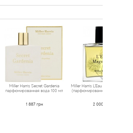
ris Secret Gardenia
Miller Harris L'Eau Magnetic тестер
Miller H
ванная вода 100 мл
(парфюмированная вода) 100 мл
парфюмир
1 887 грн
2 000 грн