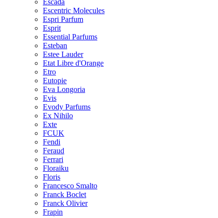
Escada
Escentric Molecules
Espri Parfum
Esprit
Essential Parfums
Esteban
Estee Lauder
Etat Libre d'Orange
Etro
Eutopie
Eva Longoria
Evis
Evody Parfums
Ex Nihilo
Exte
FCUK
Fendi
Feraud
Ferrari
Floraiku
Floris
Francesco Smalto
Franck Boclet
Franck Olivier
Frapin