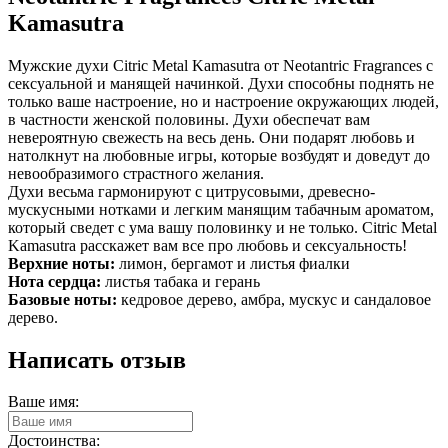
Kamasutra
Мужские духи Citric Metal Kamasutra от Neotantric Fragrances с
сексуальной и манящей начинкой. Духи способны поднять не
только ваше настроение, но и настроение окружающих людей,
в частности женской половины. Духи обеспечат вам
невероятную свежесть на весь день. Они подарят любовь и
натолкнут на любовные игры, которые возбудят и доведут до
невообразимого страстного желания.
Духи весьма гармонируют с цитрусовыми, древесно-
мускусными нотками и легким манящим табачным ароматом,
который сведет с ума вашу половинку и не только. Citric Metal
Kamasutra расскажет вам все про любовь и сексуальность!
Верхние ноты:
лимон, бергамот и листья фиалки
Нота сердца:
листья табака и герань
Базовые ноты:
кедровое дерево, амбра, мускус и сандаловое
дерево.
Написать отзыв
Ваше имя:
Достоинства: