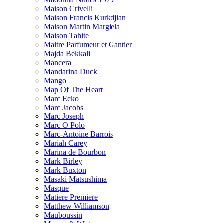
Maison Crivelli
Maison Francis Kurkdjian
Maison Martin Margiela
Maison Tahite
Maitre Parfumeur et Gantier
Majda Bekkali
Mancera
Mandarina Duck
Mango
Map Of The Heart
Marc Ecko
Marc Jacobs
Marc Joseph
Marc O Polo
Marc-Antoine Barrois
Mariah Carey
Marina de Bourbon
Mark Birley
Mark Buxton
Masaki Matsushima
Masque
Matiere Premiere
Matthew Williamson
Mauboussin