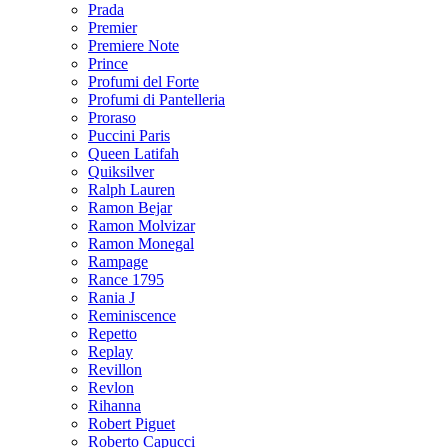
Prada
Premier
Premiere Note
Prince
Profumi del Forte
Profumi di Pantelleria
Proraso
Puccini Paris
Queen Latifah
Quiksilver
Ralph Lauren
Ramon Bejar
Ramon Molvizar
Ramon Monegal
Rampage
Rance 1795
Rania J
Reminiscence
Repetto
Replay
Revillon
Revlon
Rihanna
Robert Piguet
Roberto Capucci