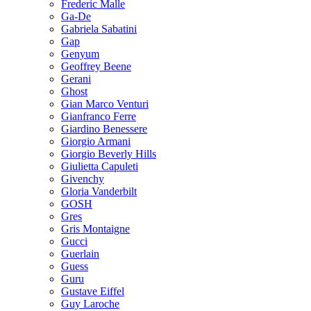
Frederic Malle
Ga-De
Gabriela Sabatini
Gap
Genyum
Geoffrey Beene
Gerani
Ghost
Gian Marco Venturi
Gianfranco Ferre
Giardino Benessere
Giorgio Armani
Giorgio Beverly Hills
Giulietta Capuleti
Givenchy
Gloria Vanderbilt
GOSH
Gres
Gris Montaigne
Gucci
Guerlain
Guess
Guru
Gustave Eiffel
Guy Laroche