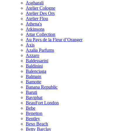
Asgharali
Atelier Cologne
Atelier Des Ors
Atelier Flou
Athena's
Atkinsons
Attar Collection
Au Pays de la Fleur d’Oranger
Axis
Azalia Parfums
Azzaro
Baldessarini
Baldinini
Balenciaga
Balmain
Bamotte
Banana Republic
Baruti
Baviphat
BeauFort London
Bebe
Benetton
Bentley
Beso Beach
Betty Barclay