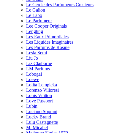
Le Cercle des Parfumeurs Createurs
Le Galion
Le Labo
Le Parfumeur
Lee Cooper Originals
Lengling
Les Eaux Primordiales
Les Liquides Imaginaires
Les Parfums de Rosine
Lesia Semi
Liu Jo
Liz Claiborne
LM Parfums
Lobogal
Loewe
Lolita Lempicka
Lorenzo Villoresi
Louis Vuitton
Love Passport
Lubin
Luciano Soprani
Lucky Brand
Lulu Castagnette
M. Micallef
Madonna Nudes 1979