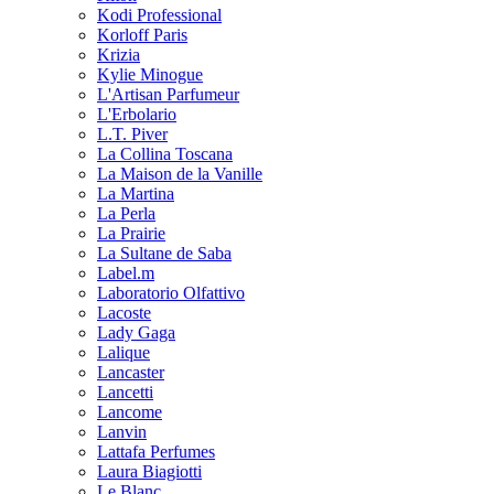
Kodi Professional
Korloff Paris
Krizia
Kylie Minogue
L'Artisan Parfumeur
L'Erbolario
L.T. Piver
La Collina Toscana
La Maison de la Vanille
La Martina
La Perla
La Prairie
La Sultane de Saba
Label.m
Laboratorio Olfattivo
Lacoste
Lady Gaga
Lalique
Lancaster
Lancetti
Lancome
Lanvin
Lattafa Perfumes
Laura Biagiotti
Le Blanc