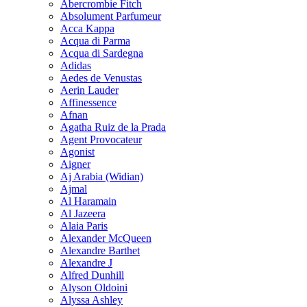
Abercrombie Fitch
Absolument Parfumeur
Acca Kappa
Acqua di Parma
Acqua di Sardegna
Adidas
Aedes de Venustas
Aerin Lauder
Affinessence
Afnan
Agatha Ruiz de la Prada
Agent Provocateur
Agonist
Aigner
Aj Arabia (Widian)
Ajmal
Al Haramain
Al Jazeera
Alaia Paris
Alexander McQueen
Alexandre Barthet
Alexandre J
Alfred Dunhill
Alyson Oldoini
Alyssa Ashley