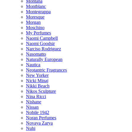
Montana
Montblanc
Montegrappa
Moresque
Morgan
Moschino
My Perfumes
Naomi Campbell
Naomi Goodsir
Narciso Rodriguez
Nasomatto
Naturally European
Nautica
Neotantric Fragrances
New Yorker
Nicki Minaj
Nikki Beach
Nikos Sculpture
Nina Ricci
Nishane
Nissan
Nobile 1942
Noran Perfumes
Novaya Zarya
Nuhi