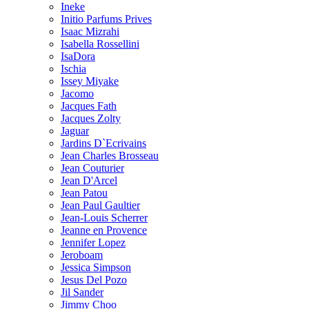
Ineke
Initio Parfums Prives
Isaac Mizrahi
Isabella Rossellini
IsaDora
Ischia
Issey Miyake
Jacomo
Jacques Fath
Jacques Zolty
Jaguar
Jardins D`Ecrivains
Jean Charles Brosseau
Jean Couturier
Jean D'Arcel
Jean Patou
Jean Paul Gaultier
Jean-Louis Scherrer
Jeanne en Provence
Jennifer Lopez
Jeroboam
Jessica Simpson
Jesus Del Pozo
Jil Sander
Jimmy Choo