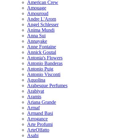
American Crew
Amouage
Amouroud
Andre L'Arom
Angel Schlesser
Anima Mundi
Anna Sui
Annayake
Anne Fontaine
Annick Goutal
Antonia's Flowers
Antonio Banderas
Antonio Puig
Antonio Visconti
Aquolina
Arabesque Perfumes
Arabiyat
Aramis
Ariana Grande
Armaf
Armand Basi
Arrogance
Arte Profumi
ArteOlfatto
Asabi