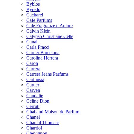
Byblos
Byredo
Cacharel
Cafe Parfums
Cale Fragranze d'Autore
Calvin Klein
Calypso Christiane Celle
Canali
Carla Fracci
Carner Barcelona
Carolina Herrera
Caron
Carrera
Carrera Jeans Parfums
Carthusia
Cartier
Carven
Caudalie
Celine Dion
Cerruti
Chabaud Maison de Parfum
Chanel
Chantal Thomass
Charriol
Chevignon