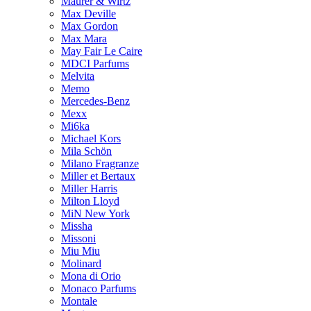
Maurer & Wirtz
Max Deville
Max Gordon
Max Mara
May Fair Le Caire
MDCI Parfums
Melvita
Memo
Mercedes-Benz
Mexx
Mi6ka
Michael Kors
Mila Schön
Milano Fragranze
Miller et Bertaux
Miller Harris
Milton Lloyd
MiN New York
Missha
Missoni
Miu Miu
Molinard
Mona di Orio
Monaco Parfums
Montale