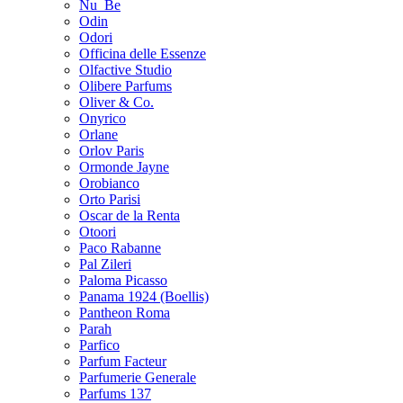
Nu_Be
Odin
Odori
Officina delle Essenze
Olfactive Studio
Olibere Parfums
Oliver & Co.
Onyrico
Orlane
Orlov Paris
Ormonde Jayne
Orobianco
Orto Parisi
Oscar de la Renta
Otoori
Paco Rabanne
Pal Zileri
Paloma Picasso
Panama 1924 (Boellis)
Pantheon Roma
Parah
Parfico
Parfum Facteur
Parfumerie Generale
Parfums 137