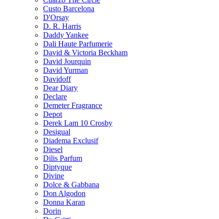
Custo Barcelona
D'Orsay
D. R. Harris
Daddy Yankee
Dali Haute Parfumerie
David & Victoria Beckham
David Jourquin
David Yurman
Davidoff
Dear Diary
Declare
Demeter Fragrance
Depot
Derek Lam 10 Crosby
Desigual
Diadema Exclusif
Diesel
Dilis Parfum
Diptyque
Divine
Dolce & Gabbana
Don Algodon
Donna Karan
Dorin