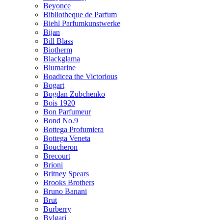
Beyonce
Bibliotheque de Parfum
Biehl Parfumkunstwerke
Bijan
Bill Blass
Biotherm
Blackglama
Blumarine
Boadicea the Victorious
Bogart
Bogdan Zubchenko
Bois 1920
Bon Parfumeur
Bond No.9
Bottega Profumiera
Bottega Veneta
Boucheron
Brecourt
Brioni
Britney Spears
Brooks Brothers
Bruno Banani
Brut
Burberry
Bvlgari