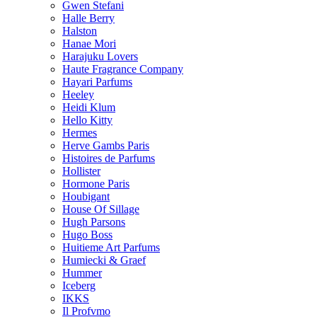
Gwen Stefani
Halle Berry
Halston
Hanae Mori
Harajuku Lovers
Haute Fragrance Company
Hayari Parfums
Heeley
Heidi Klum
Hello Kitty
Hermes
Herve Gambs Paris
Histoires de Parfums
Hollister
Hormone Paris
Houbigant
House Of Sillage
Hugh Parsons
Hugo Boss
Huitieme Art Parfums
Humiecki & Graef
Hummer
Iceberg
IKKS
Il Profvmo