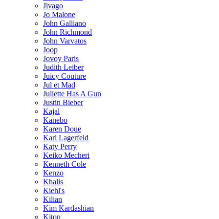
Jivago
Jo Malone
John Galliano
John Richmond
John Varvatos
Joop
Jovoy Paris
Judith Leiber
Juicy Couture
Jul et Mad
Juliette Has A Gun
Justin Bieber
Kajal
Kanebo
Karen Doue
Karl Lagerfeld
Katy Perry
Keiko Mecheri
Kenneth Cole
Kenzo
Khalis
Kiehl's
Kilian
Kim Kardashian
Kiton