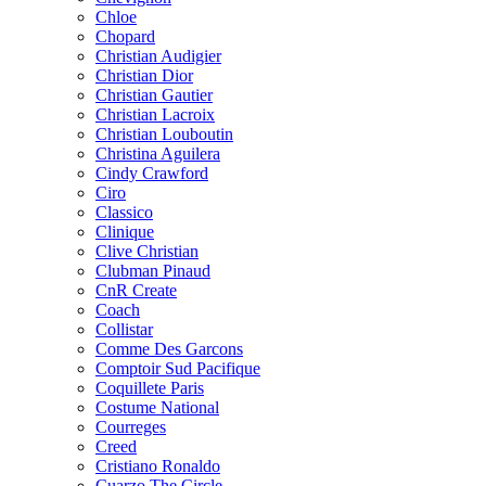
Chloe
Chopard
Christian Audigier
Christian Dior
Christian Gautier
Christian Lacroix
Christian Louboutin
Christina Aguilera
Cindy Crawford
Ciro
Classico
Clinique
Clive Christian
Clubman Pinaud
CnR Create
Coach
Collistar
Comme Des Garcons
Comptoir Sud Pacifique
Coquillete Paris
Costume National
Courreges
Creed
Cristiano Ronaldo
Cuarzo The Circle