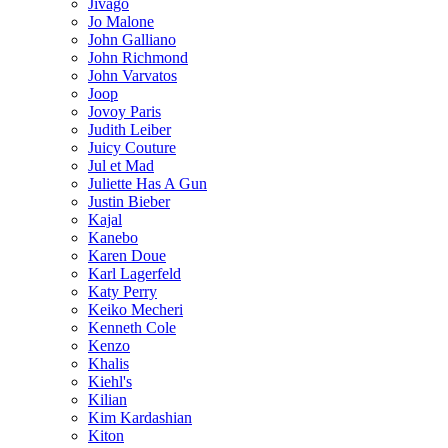
Jivago
Jo Malone
John Galliano
John Richmond
John Varvatos
Joop
Jovoy Paris
Judith Leiber
Juicy Couture
Jul et Mad
Juliette Has A Gun
Justin Bieber
Kajal
Kanebo
Karen Doue
Karl Lagerfeld
Katy Perry
Keiko Mecheri
Kenneth Cole
Kenzo
Khalis
Kiehl's
Kilian
Kim Kardashian
Kiton