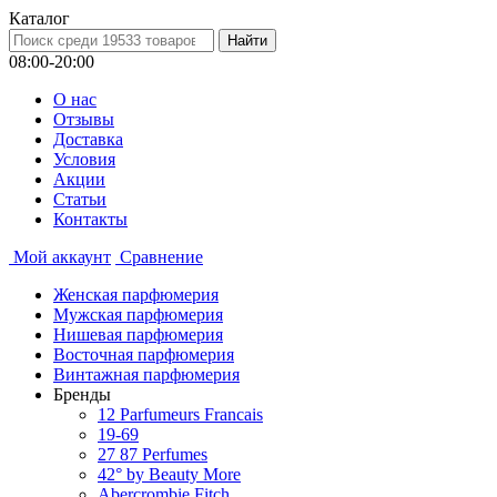
Каталог
08:00-20:00
О нас
Отзывы
Доставка
Условия
Aкции
Статьи
Контакты
Мой аккаунт
Сравнение
Женская парфюмерия
Мужская парфюмерия
Нишевая парфюмерия
Восточная парфюмерия
Винтажная парфюмерия
Бренды
12 Parfumeurs Francais
19-69
27 87 Perfumes
42° by Beauty More
Abercrombie Fitch