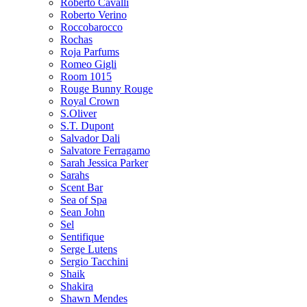
Roberto Cavalli
Roberto Verino
Roccobarocco
Rochas
Roja Parfums
Romeo Gigli
Room 1015
Rouge Bunny Rouge
Royal Crown
S.Oliver
S.T. Dupont
Salvador Dali
Salvatore Ferragamo
Sarah Jessica Parker
Sarahs
Scent Bar
Sea of Spa
Sean John
Sel
Sentifique
Serge Lutens
Sergio Tacchini
Shaik
Shakira
Shawn Mendes