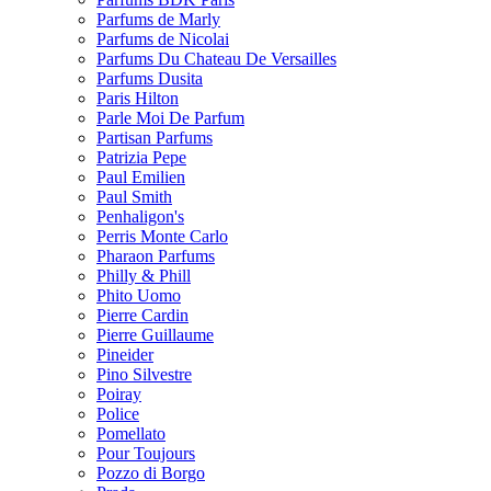
Parfums de Marly
Parfums de Nicolai
Parfums Du Chateau De Versailles
Parfums Dusita
Paris Hilton
Parle Moi De Parfum
Partisan Parfums
Patrizia Pepe
Paul Emilien
Paul Smith
Penhaligon's
Perris Monte Carlo
Pharaon Parfums
Philly & Phill
Phito Uomo
Pierre Cardin
Pierre Guillaume
Pineider
Pino Silvestre
Poiray
Police
Pomellato
Pour Toujours
Pozzo di Borgo