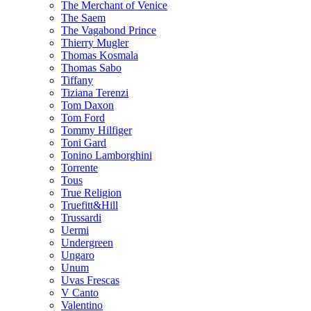
The Merchant of Venice
The Saem
The Vagabond Prince
Thierry Mugler
Thomas Kosmala
Thomas Sabo
Tiffany
Tiziana Terenzi
Tom Daxon
Tom Ford
Tommy Hilfiger
Toni Gard
Tonino Lamborghini
Torrente
Tous
True Religion
Truefitt&Hill
Trussardi
Uermi
Undergreen
Ungaro
Unum
Uvas Frescas
V Canto
Valentino