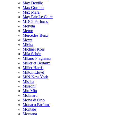
Max Deville
Max Gordon
Max Mara
May Fair Le Caire
MDCI Parfums
Melvita
Memo
Mercedes-Benz
Mexx
Mi6ka
Michael Kors
Mila Schön
Milano Fragranze
Miller et Bertaux
Miller Harris
Milton Lloyd
MiN New York
Missha
Missoni
Miu Miu
Molinard
Mona di Orio
Monaco Parfums
Montale
Montana