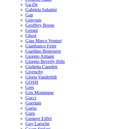
Ga-De
Gabriela Sabatini
Gap
Genyum
Geoffrey Beene
Gerani
Ghost
Gian Marco Venturi
Gianfranco Ferre
Giardino Benessere
Giorgio Armani
Giorgio Beverly Hills
Giulietta Capuleti
Givenchy
Gloria Vanderbilt
GOSH
Gres
Gris Montaigne
Gucci
Guerlain
Guess
Guru
Gustave Eiffel
Guy Laroche
Gwen Stefani