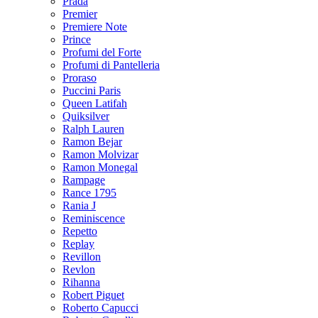
Prada
Premier
Premiere Note
Prince
Profumi del Forte
Profumi di Pantelleria
Proraso
Puccini Paris
Queen Latifah
Quiksilver
Ralph Lauren
Ramon Bejar
Ramon Molvizar
Ramon Monegal
Rampage
Rance 1795
Rania J
Reminiscence
Repetto
Replay
Revillon
Revlon
Rihanna
Robert Piguet
Roberto Capucci