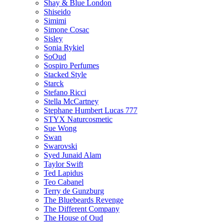
Shay & Blue London
Shiseido
Simimi
Simone Cosac
Sisley
Sonia Rykiel
SoOud
Sospiro Perfumes
Stacked Style
Starck
Stefano Ricci
Stella McCartney
Stephane Humbert Lucas 777
STYX Naturсosmetic
Sue Wong
Swan
Swarovski
Syed Junaid Alam
Taylor Swift
Ted Lapidus
Teo Cabanel
Terry de Gunzburg
The Bluebeards Revenge
The Different Company
The House of Oud