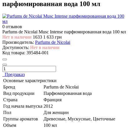
парфюмированная вода 100 мл
0 отзывов
Parfums de Nicolaï Musc Intense парфюмированная вода 100 мл
Нет в наличии
1633
1 633 грн
Производитель:
Parfums de Nicolai
Доступность:
Нет в наличии
Код товара:
395484-001
Предзаказ
Основные характеристики
Бренд
Parfums de Nicolai
Вид продукции
Парфюмированная вода
Страна
Франция
Год начала выпуска
2012
Пол
Для женщин
Группы ароматов
Древесные, Мускусные, Цветочные
Объем
100 мл