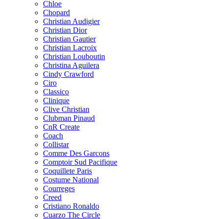
Chloe
Chopard
Christian Audigier
Christian Dior
Christian Gautier
Christian Lacroix
Christian Louboutin
Christina Aguilera
Cindy Crawford
Ciro
Classico
Clinique
Clive Christian
Clubman Pinaud
CnR Create
Coach
Collistar
Comme Des Garcons
Comptoir Sud Pacifique
Coquillete Paris
Costume National
Courreges
Creed
Cristiano Ronaldo
Cuarzo The Circle