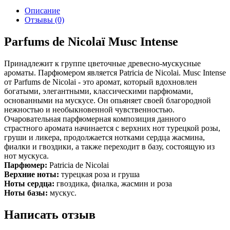
Описание
Отзывы (0)
Parfums de Nicolaï Musc Intense
Принадлежит к группе цветочные древесно-мускусные
ароматы. Парфюмером является Patricia de Nicolai. Musc Intense
от Parfums de Nicolai - это аромат, который вдохновлен
богатыми, элегантными, классическими парфюмами,
основанными на мускусе. Он опьяняет своей благородной
нежностью и необыкновенной чувственностью.
Очаровательная парфюмерная композиция данного
страстного аромата начинается с верхних нот турецкой розы,
груши и ликера, продолжается нотками сердца жасмина,
фиалки и гвоздики, а также переходит в базу, состоящую из
нот мускуса.
Парфюмер:
Patricia de Nicolai
Верхние ноты:
турецкая роза и груша
Ноты сердца:
гвоздика, фиалка, жасмин и роза
Ноты базы:
мускус.
Написать отзыв