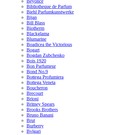
Beyonce
Bibliotheque de Parfum
Biehl Parfumkunstwerke
Bijan
Bill Blass
Biotherm
Blackglama
Blumarine
Boadicea the Victorious
Bogart
Bogdan Zubchenko
Bois 1920
Bon Parfumeur
Bond No.9
Bottega Profumiera
Bottega Veneta
Boucheron
Brecourt
Brioni
Britney Spears
Brooks Brothers
Bruno Banani
Brut
Burberry
Bvlgari