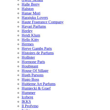
Halle Berry
Halston
Hanae Mori
Harajuku Lovers
Haute Fragrance Company
Hayari Parfums
Heeley
Heidi Klum
Hello Kitty
Hermes
Herve Gambs Paris
Histoires de Parfums
Hollister
Hormone Paris
Houbigant
House Of Sillage
Hugh Parsons
Hugo Boss
Huitieme Art Parfums
Humiecki & Graef
Hummer
Iceberg
IKKS
Il Profvmo