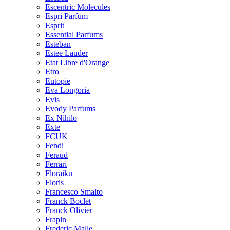
Escentric Molecules
Espri Parfum
Esprit
Essential Parfums
Esteban
Estee Lauder
Etat Libre d'Orange
Etro
Eutopie
Eva Longoria
Evis
Evody Parfums
Ex Nihilo
Exte
FCUK
Fendi
Feraud
Ferrari
Floraiku
Floris
Francesco Smalto
Franck Boclet
Franck Olivier
Frapin
Frederic Malle