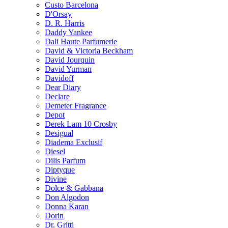
Custo Barcelona
D'Orsay
D. R. Harris
Daddy Yankee
Dali Haute Parfumerie
David & Victoria Beckham
David Jourquin
David Yurman
Davidoff
Dear Diary
Declare
Demeter Fragrance
Depot
Derek Lam 10 Crosby
Desigual
Diadema Exclusif
Diesel
Dilis Parfum
Diptyque
Divine
Dolce & Gabbana
Don Algodon
Donna Karan
Dorin
Dr. Gritti