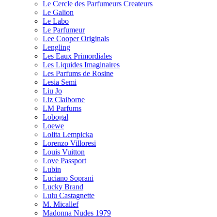
Le Cercle des Parfumeurs Createurs
Le Galion
Le Labo
Le Parfumeur
Lee Cooper Originals
Lengling
Les Eaux Primordiales
Les Liquides Imaginaires
Les Parfums de Rosine
Lesia Semi
Liu Jo
Liz Claiborne
LM Parfums
Lobogal
Loewe
Lolita Lempicka
Lorenzo Villoresi
Louis Vuitton
Love Passport
Lubin
Luciano Soprani
Lucky Brand
Lulu Castagnette
M. Micallef
Madonna Nudes 1979