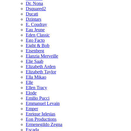
Dr. Nona
Dsquared2
Ducati
Dzintars
E. Coudray
Eau Jeune
Eden Classic
Ego Facto
Eight & Bob
Eisenberg
Elanzia Merveille
Elie Saab
Elizabeth Arden
Elizabeth Taylor
Ella Mikao
Elle
Ellen Tracy
Elode
Emilio Pucci
Emmanuel Levain
Emper
Enrique Iglesias
Eon Productions
Ermenegildo Zegna
Escada