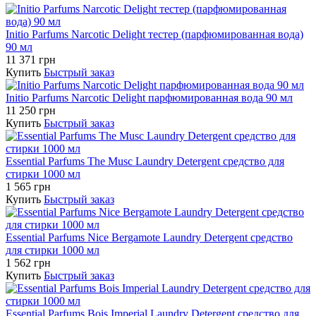
Initio Parfums Narcotic Delight тестер (парфюмированная вода)
90 мл
11 371 грн
Купить
Быстрый заказ
Initio Parfums Narcotic Delight парфюмированная вода 90 мл
11 250 грн
Купить
Быстрый заказ
Essential Parfums The Musc Laundry Detergent средство для
стирки 1000 мл
1 565 грн
Купить
Быстрый заказ
Essential Parfums Nice Bergamote Laundry Detergent средство
для стирки 1000 мл
1 562 грн
Купить
Быстрый заказ
Essential Parfums Bois Imperial Laundry Detergent средство для