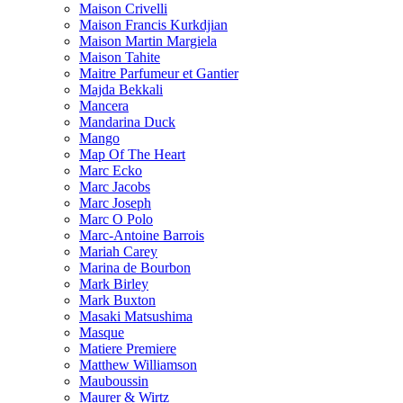
Maison Crivelli
Maison Francis Kurkdjian
Maison Martin Margiela
Maison Tahite
Maitre Parfumeur et Gantier
Majda Bekkali
Mancera
Mandarina Duck
Mango
Map Of The Heart
Marc Ecko
Marc Jacobs
Marc Joseph
Marc O Polo
Marc-Antoine Barrois
Mariah Carey
Marina de Bourbon
Mark Birley
Mark Buxton
Masaki Matsushima
Masque
Matiere Premiere
Matthew Williamson
Mauboussin
Maurer & Wirtz