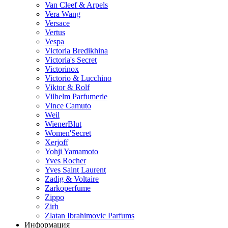
Van Cleef & Arpels
Vera Wang
Versace
Vertus
Vespa
Victoria Bredikhina
Victoria's Secret
Victorinox
Victorio & Lucchino
Viktor & Rolf
Vilhelm Parfumerie
Vince Camuto
Weil
WienerBlut
Women'Secret
Xerjoff
Yohji Yamamoto
Yves Rocher
Yves Saint Laurent
Zadig & Voltaire
Zarkoperfume
Zippo
Zirh
Zlatan Ibrahimovic Parfums
Информация