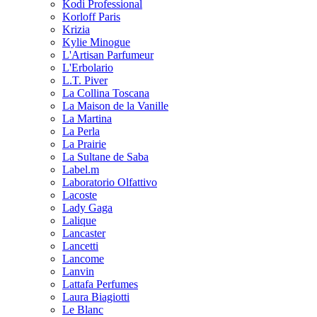
Kodi Professional
Korloff Paris
Krizia
Kylie Minogue
L'Artisan Parfumeur
L'Erbolario
L.T. Piver
La Collina Toscana
La Maison de la Vanille
La Martina
La Perla
La Prairie
La Sultane de Saba
Label.m
Laboratorio Olfattivo
Lacoste
Lady Gaga
Lalique
Lancaster
Lancetti
Lancome
Lanvin
Lattafa Perfumes
Laura Biagiotti
Le Blanc