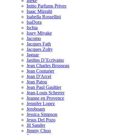
Ineke
Initio Parfums Prives
Isaac Mizrahi
Isabella Rossellini
IsaDora
Ischia
Issey Miyake
Jacomo
Jacques Fath
Jacques Zolty
Jaguar
Jardins D`Ecrivains
Jean Charles Brosseau
Jean Couturier
Jean D'Arcel
Jean Patou
Jean Paul Gaultier
Jean-Louis Scherrer
Jeanne en Provence
Jennifer Lopez
Jeroboam
Jessica Simpson
Jesus Del Pozo
Jil Sander
Jimmy Choo