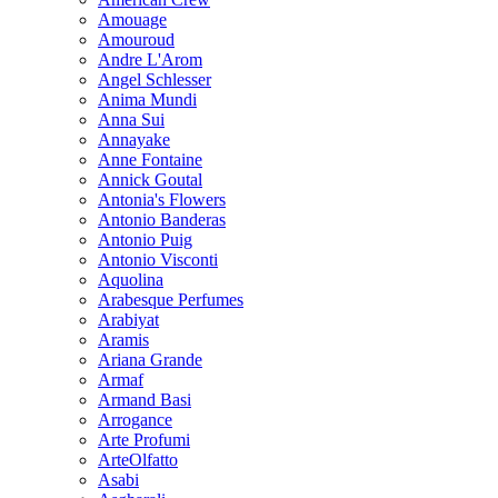
Amouage
Amouroud
Andre L'Arom
Angel Schlesser
Anima Mundi
Anna Sui
Annayake
Anne Fontaine
Annick Goutal
Antonia's Flowers
Antonio Banderas
Antonio Puig
Antonio Visconti
Aquolina
Arabesque Perfumes
Arabiyat
Aramis
Ariana Grande
Armaf
Armand Basi
Arrogance
Arte Profumi
ArteOlfatto
Asabi