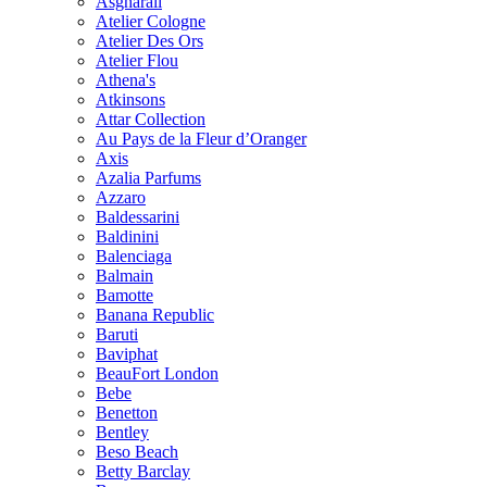
Asgharali
Atelier Cologne
Atelier Des Ors
Atelier Flou
Athena's
Atkinsons
Attar Collection
Au Pays de la Fleur d’Oranger
Axis
Azalia Parfums
Azzaro
Baldessarini
Baldinini
Balenciaga
Balmain
Bamotte
Banana Republic
Baruti
Baviphat
BeauFort London
Bebe
Benetton
Bentley
Beso Beach
Betty Barclay