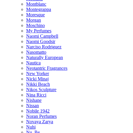
Montblanc
Montegrappa
Moresque
Morgan
Moschino
My Perfumes
Naomi Campbell
Naomi Goodsir
Narciso Rodriguez
Nasomatto
Naturally European
Nautica
Neotantric Fragrances
New Yorker
Nicki Minaj
Nikki Beach
Nikos Sculpture
Nina Ricci
Nishane
Nissan
Nobile 1942
Noran Perfumes
Novaya Zarya
Nuhi
Nu_Be