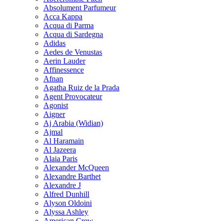
Absolument Parfumeur
Acca Kappa
Acqua di Parma
Acqua di Sardegna
Adidas
Aedes de Venustas
Aerin Lauder
Affinessence
Afnan
Agatha Ruiz de la Prada
Agent Provocateur
Agonist
Aigner
Aj Arabia (Widian)
Ajmal
Al Haramain
Al Jazeera
Alaia Paris
Alexander McQueen
Alexandre Barthet
Alexandre J
Alfred Dunhill
Alyson Oldoini
Alyssa Ashley
American Crew