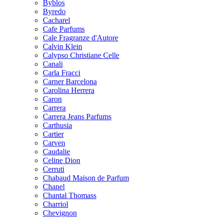
Byblos
Byredo
Cacharel
Cafe Parfums
Cale Fragranze d'Autore
Calvin Klein
Calypso Christiane Celle
Canali
Carla Fracci
Carner Barcelona
Carolina Herrera
Caron
Carrera
Carrera Jeans Parfums
Carthusia
Cartier
Carven
Caudalie
Celine Dion
Cerruti
Chabaud Maison de Parfum
Chanel
Chantal Thomass
Charriol
Chevignon