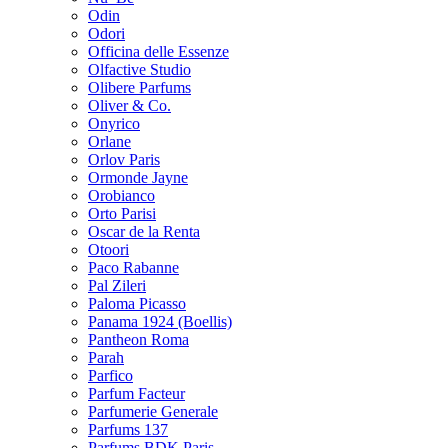
Odin
Odori
Officina delle Essenze
Olfactive Studio
Olibere Parfums
Oliver & Co.
Onyrico
Orlane
Orlov Paris
Ormonde Jayne
Orobianco
Orto Parisi
Oscar de la Renta
Otoori
Paco Rabanne
Pal Zileri
Paloma Picasso
Panama 1924 (Boellis)
Pantheon Roma
Parah
Parfico
Parfum Facteur
Parfumerie Generale
Parfums 137
Parfums BDK Paris