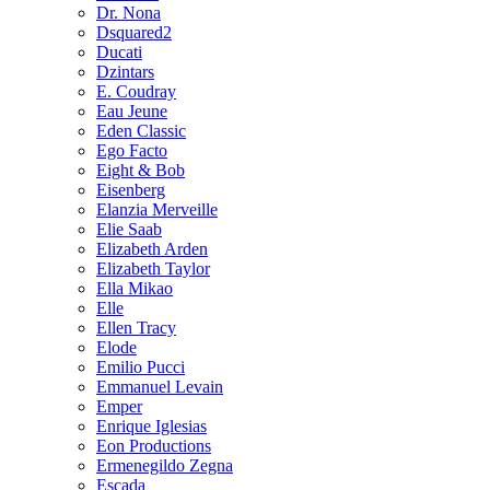
Dr. Nona
Dsquared2
Ducati
Dzintars
E. Coudray
Eau Jeune
Eden Classic
Ego Facto
Eight & Bob
Eisenberg
Elanzia Merveille
Elie Saab
Elizabeth Arden
Elizabeth Taylor
Ella Mikao
Elle
Ellen Tracy
Elode
Emilio Pucci
Emmanuel Levain
Emper
Enrique Iglesias
Eon Productions
Ermenegildo Zegna
Escada