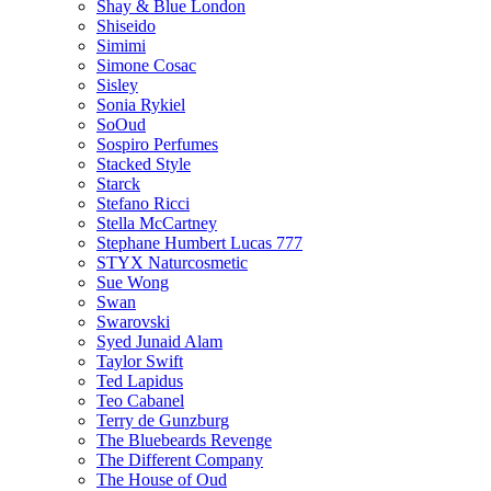
Shay & Blue London
Shiseido
Simimi
Simone Cosac
Sisley
Sonia Rykiel
SoOud
Sospiro Perfumes
Stacked Style
Starck
Stefano Ricci
Stella McCartney
Stephane Humbert Lucas 777
STYX Naturсosmetic
Sue Wong
Swan
Swarovski
Syed Junaid Alam
Taylor Swift
Ted Lapidus
Teo Cabanel
Terry de Gunzburg
The Bluebeards Revenge
The Different Company
The House of Oud