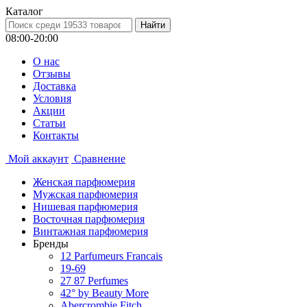
Каталог
08:00-20:00
О нас
Отзывы
Доставка
Условия
Aкции
Статьи
Контакты
Мой аккаунт
Сравнение
Женская парфюмерия
Мужская парфюмерия
Нишевая парфюмерия
Восточная парфюмерия
Винтажная парфюмерия
Бренды
12 Parfumeurs Francais
19-69
27 87 Perfumes
42° by Beauty More
Abercrombie Fitch