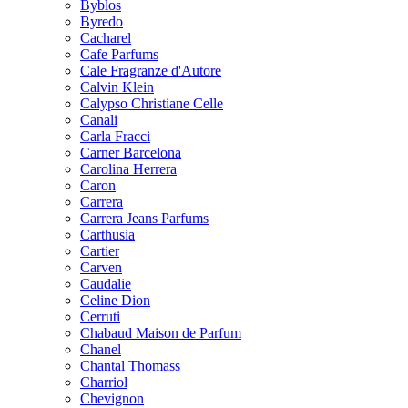
Byblos
Byredo
Cacharel
Cafe Parfums
Cale Fragranze d'Autore
Calvin Klein
Calypso Christiane Celle
Canali
Carla Fracci
Carner Barcelona
Carolina Herrera
Caron
Carrera
Carrera Jeans Parfums
Carthusia
Cartier
Carven
Caudalie
Celine Dion
Cerruti
Chabaud Maison de Parfum
Chanel
Chantal Thomass
Charriol
Chevignon