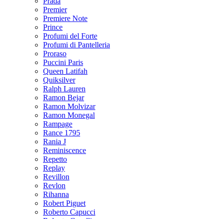
Prada
Premier
Premiere Note
Prince
Profumi del Forte
Profumi di Pantelleria
Proraso
Puccini Paris
Queen Latifah
Quiksilver
Ralph Lauren
Ramon Bejar
Ramon Molvizar
Ramon Monegal
Rampage
Rance 1795
Rania J
Reminiscence
Repetto
Replay
Revillon
Revlon
Rihanna
Robert Piguet
Roberto Capucci