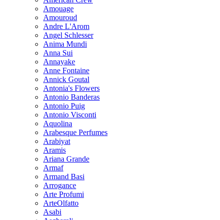
Amouage
Amouroud
Andre L'Arom
Angel Schlesser
Anima Mundi
Anna Sui
Annayake
Anne Fontaine
Annick Goutal
Antonia's Flowers
Antonio Banderas
Antonio Puig
Antonio Visconti
Aquolina
Arabesque Perfumes
Arabiyat
Aramis
Ariana Grande
Armaf
Armand Basi
Arrogance
Arte Profumi
ArteOlfatto
Asabi