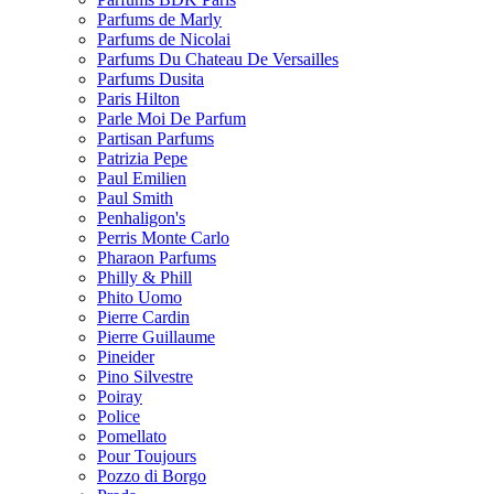
Parfums de Marly
Parfums de Nicolai
Parfums Du Chateau De Versailles
Parfums Dusita
Paris Hilton
Parle Moi De Parfum
Partisan Parfums
Patrizia Pepe
Paul Emilien
Paul Smith
Penhaligon's
Perris Monte Carlo
Pharaon Parfums
Philly & Phill
Phito Uomo
Pierre Cardin
Pierre Guillaume
Pineider
Pino Silvestre
Poiray
Police
Pomellato
Pour Toujours
Pozzo di Borgo