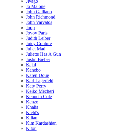
Jivago
Jo Malone
John Galliano
John Richmond
John Varvatos
Joop
Jovoy Paris
Judith Leiber
Juicy Couture
Jul et Mad
Juliette Has A Gun
Justin Bieber
Kajal
Kanebo
Karen Doue
Karl Lagerfeld
Katy Perry
Keiko Mecheri
Kenneth Cole
Kenzo
Khalis
Kiehl's
Kilian
Kim Kardashian
Kiton