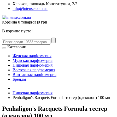
Харьков, площадь Конституции, 2/2
info@intense.com.ua
Корзина
0 товар(ов)
0 грн
В корзине пусто!
Категории
Женская парфюмерия
Мужская парфюмерия
Нишевая парфюмерия
Восточная парфюмерия
Винтажная парфюмерия
Бренды
Нишевая парфюмерия
Penhaligon's Racquets Formula тестер (одеколон) 100 мл
Penhaligon's Racquets Formula тестер
(одеколон) 100 мл