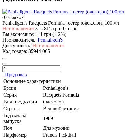
0 отзывов
Penhaligon's Racquets Formula тестер (одеколон) 100 мл
Нет в наличии
815
815 грн
926 грн
Вы экономите:
111 грн (-12%)
Производитель:
Penhaligon's
Доступность:
Нет в наличии
Код товара:
35944-005
Предзаказ
Основные характеристики
Бренд
Penhaligon's
Серия
Racquets Formula
Вид продукции
Одеколон
Страна
Великобритания
Год начала
1989
выпуска
Пол
Для мужчин
Парфюмер
Francis Pickthall