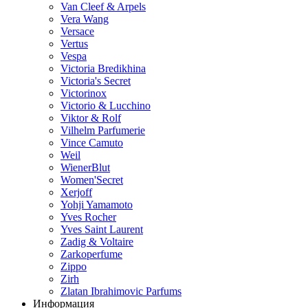
Van Cleef & Arpels
Vera Wang
Versace
Vertus
Vespa
Victoria Bredikhina
Victoria's Secret
Victorinox
Victorio & Lucchino
Viktor & Rolf
Vilhelm Parfumerie
Vince Camuto
Weil
WienerBlut
Women'Secret
Xerjoff
Yohji Yamamoto
Yves Rocher
Yves Saint Laurent
Zadig & Voltaire
Zarkoperfume
Zippo
Zirh
Zlatan Ibrahimovic Parfums
Информация