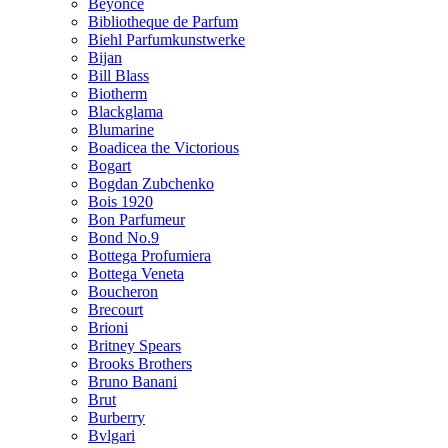
Beyonce
Bibliotheque de Parfum
Biehl Parfumkunstwerke
Bijan
Bill Blass
Biotherm
Blackglama
Blumarine
Boadicea the Victorious
Bogart
Bogdan Zubchenko
Bois 1920
Bon Parfumeur
Bond No.9
Bottega Profumiera
Bottega Veneta
Boucheron
Brecourt
Brioni
Britney Spears
Brooks Brothers
Bruno Banani
Brut
Burberry
Bvlgari