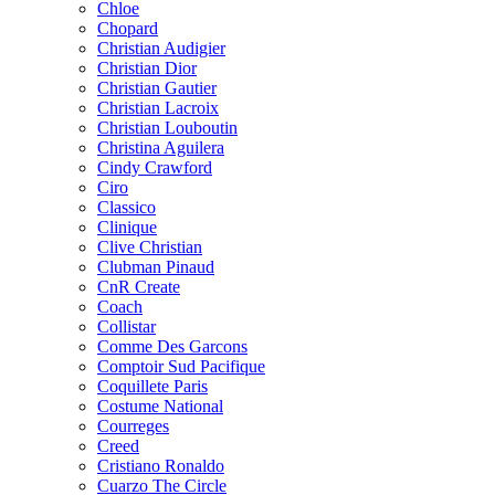
Chloe
Chopard
Christian Audigier
Christian Dior
Christian Gautier
Christian Lacroix
Christian Louboutin
Christina Aguilera
Cindy Crawford
Ciro
Classico
Clinique
Clive Christian
Clubman Pinaud
CnR Create
Coach
Collistar
Comme Des Garcons
Comptoir Sud Pacifique
Coquillete Paris
Costume National
Courreges
Creed
Cristiano Ronaldo
Cuarzo The Circle