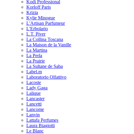
Kodi Professional
Korloff Paris
Krizia
Kylie Minogue
L'Artisan Parfumeur
L'Erbolario
L.T. Piver
La Collina Toscana
La Maison de la Vanille
La Martina
La Perla
La Prairie
La Sultane de Saba
Label.m
Laboratorio Olfattivo
Lacoste
Lady Gaga
Lalique
Lancaster
Lancetti
Lancome
Lanvin
Lattafa Perfumes
Laura Biagiotti
Le Blanc