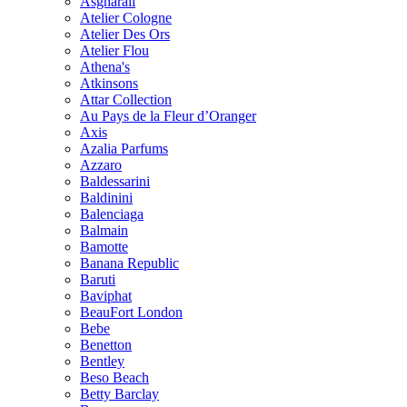
Asgharali
Atelier Cologne
Atelier Des Ors
Atelier Flou
Athena's
Atkinsons
Attar Collection
Au Pays de la Fleur d’Oranger
Axis
Azalia Parfums
Azzaro
Baldessarini
Baldinini
Balenciaga
Balmain
Bamotte
Banana Republic
Baruti
Baviphat
BeauFort London
Bebe
Benetton
Bentley
Beso Beach
Betty Barclay