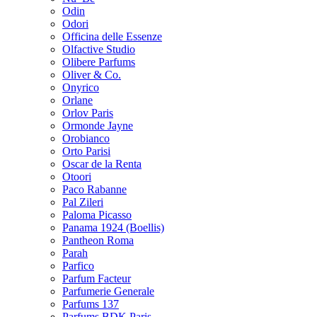
Odin
Odori
Officina delle Essenze
Olfactive Studio
Olibere Parfums
Oliver & Co.
Onyrico
Orlane
Orlov Paris
Ormonde Jayne
Orobianco
Orto Parisi
Oscar de la Renta
Otoori
Paco Rabanne
Pal Zileri
Paloma Picasso
Panama 1924 (Boellis)
Pantheon Roma
Parah
Parfico
Parfum Facteur
Parfumerie Generale
Parfums 137
Parfums BDK Paris