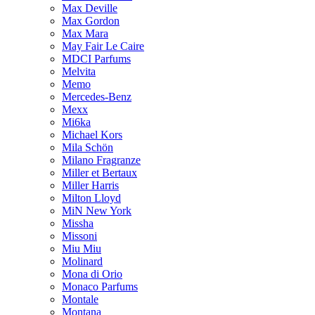
Max Deville
Max Gordon
Max Mara
May Fair Le Caire
MDCI Parfums
Melvita
Memo
Mercedes-Benz
Mexx
Mi6ka
Michael Kors
Mila Schön
Milano Fragranze
Miller et Bertaux
Miller Harris
Milton Lloyd
MiN New York
Missha
Missoni
Miu Miu
Molinard
Mona di Orio
Monaco Parfums
Montale
Montana