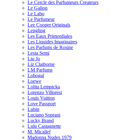
Le Cercle des Parfumeurs Createurs
Le Galion
Le Labo
Le Parfumeur
Lee Cooper Originals
Lengling
Les Eaux Primordiales
Les Liquides Imaginaires
Les Parfums de Rosine
Lesia Semi
Liu Jo
Liz Claiborne
LM Parfums
Lobogal
Loewe
Lolita Lempicka
Lorenzo Villoresi
Louis Vuitton
Love Passport
Lubin
Luciano Soprani
Lucky Brand
Lulu Castagnette
M. Micallef
Madonna Nudes 1979