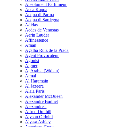
Absolument Parfumeur
Acca Kappa
Acqua di Parma
Acqua di Sardegna
Adidas
Aedes de Venustas
Aerin Lauder
Affinessence
Afnan
Agatha Ruiz de la Prada
Agent Provocateur
Agonist
Aigner
Aj Arabia (Widian)
Ajmal
Al Haramain
Al Jazeera
Alaia Paris
Alexander McQueen
Alexandre Barthet
Alexandre J
Alfred Dunhill
Alyson Oldoini
Alyssa Ashley
American Crew