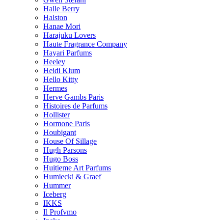
Halle Berry
Halston
Hanae Mori
Harajuku Lovers
Haute Fragrance Company
Hayari Parfums
Heeley
Heidi Klum
Hello Kitty
Hermes
Herve Gambs Paris
Histoires de Parfums
Hollister
Hormone Paris
Houbigant
House Of Sillage
Hugh Parsons
Hugo Boss
Huitieme Art Parfums
Humiecki & Graef
Hummer
Iceberg
IKKS
Il Profvmo