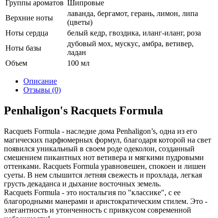
Группы ароматов
Шипровые
лаванда, бергамот, герань, лимон, липа
Верхние ноты
(цветы)
Ноты сердца
белый кедр, гвоздика, иланг-иланг, роза
дубовый мох, мускус, амбра, ветивер,
Ноты базы
ладан
Объем
100 мл
Описание
Отзывы (0)
Penhaligon's Racquets Formula
Racquets Formula - наследие дома Penhaligon’s, одна из его
магических парфюмерных формул, благодаря которой на свет
появился уникальный в своем роде одеколон, созданный
смешением пикантных нот ветивера и мягкими пудровыми
оттенками. Racquets Formula уравновешен, спокоен и лишен
суеты. В нем слышится летняя свежесть и прохлада, легкая
грусть декаданса и дыхание восточных земель.
Racquets Formula - это ностальгия по "классике", с ее
благородными манерами и аристократическим стилем. Это -
элегантность и утонченность с привкусом современной