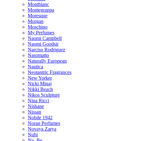
Montblanc
Montegrappa
Moresque
Morgan
Moschino
My Perfumes
Naomi Campbell
Naomi Goodsir
Narciso Rodriguez
Nasomatto
Naturally European
Nautica
Neotantric Fragrances
New Yorker
Nicki Minaj
Nikki Beach
Nikos Sculpture
Nina Ricci
Nishane
Nissan
Nobile 1942
Noran Perfumes
Novaya Zarya
Nuhi
Nu_Be