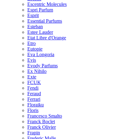
Escentric Molecules
Espri Parfum
Esprit
Essential Parfums
Esteban
Estee Lauder
Etat Libre d'Orange
Etro
Eutopie
Eva Longoria
Evis
Evody Parfums
Ex Nihilo
Exte
FCUK
Fendi
Feraud
Ferrari
Floraiku
Floris
Francesco Smalto
Franck Boclet
Franck Olivier
Frapin
Frederic Malle