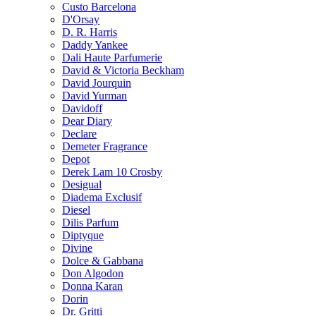
Custo Barcelona
D'Orsay
D. R. Harris
Daddy Yankee
Dali Haute Parfumerie
David & Victoria Beckham
David Jourquin
David Yurman
Davidoff
Dear Diary
Declare
Demeter Fragrance
Depot
Derek Lam 10 Crosby
Desigual
Diadema Exclusif
Diesel
Dilis Parfum
Diptyque
Divine
Dolce & Gabbana
Don Algodon
Donna Karan
Dorin
Dr. Gritti