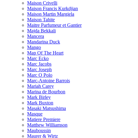
Maison Crivelli
Maison Francis Kurkdjian
Maison Martin Margiela
Maison Tahite
Maitre Parfumeur et Gantier
Majda Bekkali
Mancera
Mandarina Duck
Mango
Map Of The Heart
Marc Ecko
Marc Jacobs
Marc Joseph
Marc O Polo
Marc-Antoine Barrois
Mariah Carey
Marina de Bourbon
Mark Birley
Mark Buxton
Masaki Matsushima
Masque
Matiere Premiere
Matthew Williamson
Mauboussin
Maurer & Wirtz