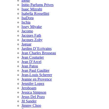
Ineke
Initio Parfums Prives
Isaac Mizrahi
Isabella Rossellini
IsaDora
Ischia
Issey Miyake
Jacomo
Jacques Fath
Jacques Zolty
Jaguar
Jardins D`Ecrivains
Jean Charles Brosseau
Jean Couturier
Jean D'Arcel
Jean Patou
Jean Paul Gaultier
Jean-Louis Scherrer
Jeanne en Provence
Jennifer Lopez
Jeroboam
Jessica Simpson
Jesus Del Pozo
Jil Sander
Jimmy Choo