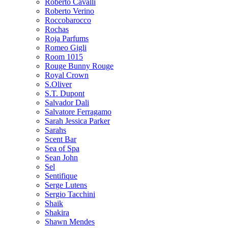
Roberto Cavalli
Roberto Verino
Roccobarocco
Rochas
Roja Parfums
Romeo Gigli
Room 1015
Rouge Bunny Rouge
Royal Crown
S.Oliver
S.T. Dupont
Salvador Dali
Salvatore Ferragamo
Sarah Jessica Parker
Sarahs
Scent Bar
Sea of Spa
Sean John
Sel
Sentifique
Serge Lutens
Sergio Tacchini
Shaik
Shakira
Shawn Mendes