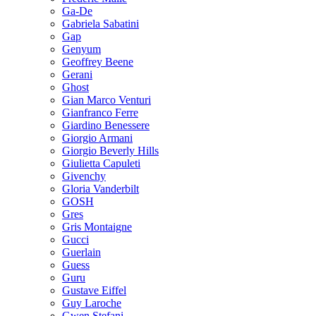
Ga-De
Gabriela Sabatini
Gap
Genyum
Geoffrey Beene
Gerani
Ghost
Gian Marco Venturi
Gianfranco Ferre
Giardino Benessere
Giorgio Armani
Giorgio Beverly Hills
Giulietta Capuleti
Givenchy
Gloria Vanderbilt
GOSH
Gres
Gris Montaigne
Gucci
Guerlain
Guess
Guru
Gustave Eiffel
Guy Laroche
Gwen Stefani