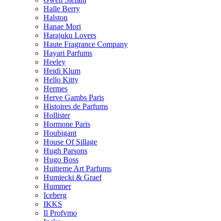
Halle Berry
Halston
Hanae Mori
Harajuku Lovers
Haute Fragrance Company
Hayari Parfums
Heeley
Heidi Klum
Hello Kitty
Hermes
Herve Gambs Paris
Histoires de Parfums
Hollister
Hormone Paris
Houbigant
House Of Sillage
Hugh Parsons
Hugo Boss
Huitieme Art Parfums
Humiecki & Graef
Hummer
Iceberg
IKKS
Il Profvmo