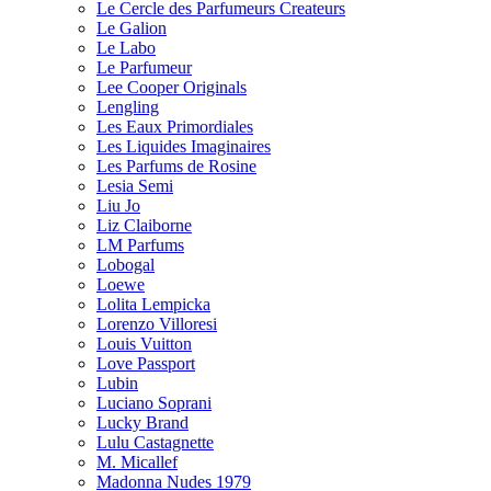
Le Cercle des Parfumeurs Createurs
Le Galion
Le Labo
Le Parfumeur
Lee Cooper Originals
Lengling
Les Eaux Primordiales
Les Liquides Imaginaires
Les Parfums de Rosine
Lesia Semi
Liu Jo
Liz Claiborne
LM Parfums
Lobogal
Loewe
Lolita Lempicka
Lorenzo Villoresi
Louis Vuitton
Love Passport
Lubin
Luciano Soprani
Lucky Brand
Lulu Castagnette
M. Micallef
Madonna Nudes 1979