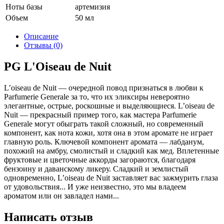
Ноты базы
артемизия
Объем
50 мл
Описание
Отзывы (0)
PG L'Oiseau de Nuit
L’oiseau de Nuit — очередной повод признаться в любви к
Parfumerie Generale за то, что их эликсиры невероятно
элегантные, острые, роскошные и выделяющиеся. L’oiseau de
Nuit — прекрасный пример того, как мастера Parfumerie
Generale могут обыграть такой сложный, но современный
компонент, как нота кожи, хотя она в этом аромате не играет
главную роль. Ключевой компонент аромата — лабданум,
похожий на амбру, смолистый и сладкий как мед. Вплетенные
фруктовые и цветочные аккорды загораются, благодаря
бензоину и даванскому ликеру. Сладкий и землистый
одновременно, L’oiseau de Nuit заставляет вас зажмурить глаза
от удовольствия... И уже неизвестно, это мы владеем
ароматом или он завладел нами...
Написать отзыв