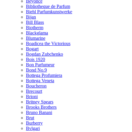
Beyonce
Bibliotheque de Parfum
Biehl Parfumkunstwerke
Bijan
Bill Blass
Biotherm
Blackglama
Blumarine
Boadicea the Victorious
Bogart
Bogdan Zubchenko
Bois 1920
Bon Parfumeur
Bond No.9
Bottega Profumiera
Bottega Veneta
Boucheron
Brecourt
Brioni
Britney Spears
Brooks Brothers
Bruno Banani
Brut
Burberry
Bvlgari