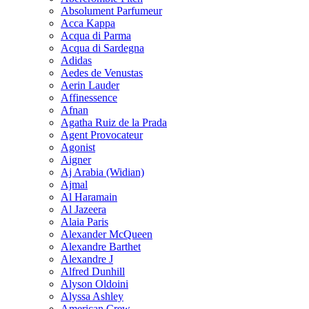
Absolument Parfumeur
Acca Kappa
Acqua di Parma
Acqua di Sardegna
Adidas
Aedes de Venustas
Aerin Lauder
Affinessence
Afnan
Agatha Ruiz de la Prada
Agent Provocateur
Agonist
Aigner
Aj Arabia (Widian)
Ajmal
Al Haramain
Al Jazeera
Alaia Paris
Alexander McQueen
Alexandre Barthet
Alexandre J
Alfred Dunhill
Alyson Oldoini
Alyssa Ashley
American Crew