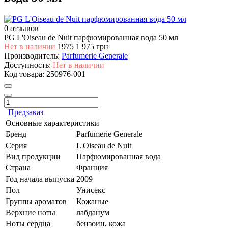
0 отзывов
PG L'Oiseau de Nuit парфюмированная вода 50 мл
Нет в наличии
1975
1 975 грн
Производитель:
Parfumerie Generale
Доступность:
Нет в наличии
Код товара:
250976-001
Предзаказ
Основные характеристики
Бренд
Parfumerie Generale
Серия
L'Oiseau de Nuit
Вид продукции
Парфюмированная вода
Страна
Франция
Год начала выпуска
2009
Пол
Унисекс
Группы ароматов
Кожаные
Верхние ноты
лабданум
Ноты сердца
бензоин, кожа