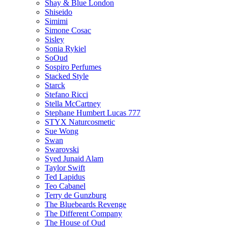
Shay & Blue London
Shiseido
Simimi
Simone Cosac
Sisley
Sonia Rykiel
SoOud
Sospiro Perfumes
Stacked Style
Starck
Stefano Ricci
Stella McCartney
Stephane Humbert Lucas 777
STYX Naturсosmetic
Sue Wong
Swan
Swarovski
Syed Junaid Alam
Taylor Swift
Ted Lapidus
Teo Cabanel
Terry de Gunzburg
The Bluebeards Revenge
The Different Company
The House of Oud