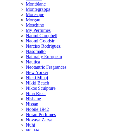
Montblanc
Montegrappa
Moresque
Morgan
Moschino
My Perfumes
Naomi Campbell
Naomi Goodsir
Narciso Rodriguez
Nasomatto
Naturally European
Nautica
Neotantric Fragrances
New Yorker
Nicki Minaj
Nikki Beach
Nikos Sculpture
Nina Ricci
Nishane
Nissan
Nobile 1942
Noran Perfumes
Novaya Zarya
Nuhi
Nu_Be