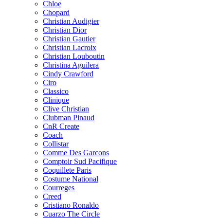
Chloe
Chopard
Christian Audigier
Christian Dior
Christian Gautier
Christian Lacroix
Christian Louboutin
Christina Aguilera
Cindy Crawford
Ciro
Classico
Clinique
Clive Christian
Clubman Pinaud
CnR Create
Coach
Collistar
Comme Des Garcons
Comptoir Sud Pacifique
Coquillete Paris
Costume National
Courreges
Creed
Cristiano Ronaldo
Cuarzo The Circle