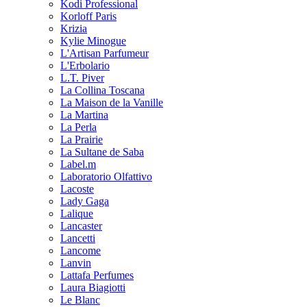
Kodi Professional
Korloff Paris
Krizia
Kylie Minogue
L'Artisan Parfumeur
L'Erbolario
L.T. Piver
La Collina Toscana
La Maison de la Vanille
La Martina
La Perla
La Prairie
La Sultane de Saba
Label.m
Laboratorio Olfattivo
Lacoste
Lady Gaga
Lalique
Lancaster
Lancetti
Lancome
Lanvin
Lattafa Perfumes
Laura Biagiotti
Le Blanc