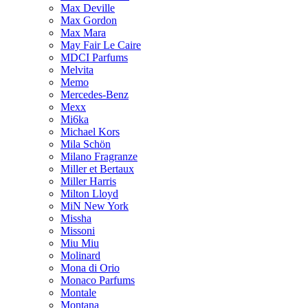
Max Deville
Max Gordon
Max Mara
May Fair Le Caire
MDCI Parfums
Melvita
Memo
Mercedes-Benz
Mexx
Mi6ka
Michael Kors
Mila Schön
Milano Fragranze
Miller et Bertaux
Miller Harris
Milton Lloyd
MiN New York
Missha
Missoni
Miu Miu
Molinard
Mona di Orio
Monaco Parfums
Montale
Montana