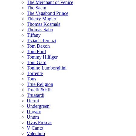
The Merchant of Venice
The Saem
The Vagabond Prince
Thierry Mugler
Thomas Kosmala
Thomas Sabo
Tiffany
Tiziana Terenzi
Tom Daxon
Tom Ford
Tommy Hilfiger
Toni Gard
Tonino Lamborghini
Torrente
Tous
True Religion
Truefitt&Hill
Trussardi
Uermi
Undergreen
Ungaro
Unum
Uvas Frescas
V Canto
Valentino