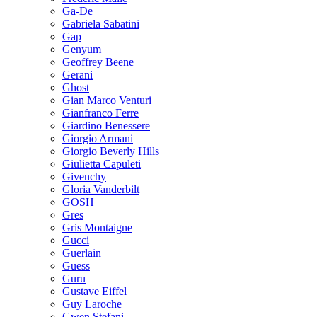
Ga-De
Gabriela Sabatini
Gap
Genyum
Geoffrey Beene
Gerani
Ghost
Gian Marco Venturi
Gianfranco Ferre
Giardino Benessere
Giorgio Armani
Giorgio Beverly Hills
Giulietta Capuleti
Givenchy
Gloria Vanderbilt
GOSH
Gres
Gris Montaigne
Gucci
Guerlain
Guess
Guru
Gustave Eiffel
Guy Laroche
Gwen Stefani