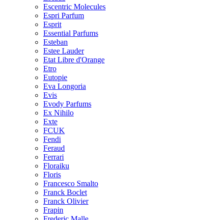
Escentric Molecules
Espri Parfum
Esprit
Essential Parfums
Esteban
Estee Lauder
Etat Libre d'Orange
Etro
Eutopie
Eva Longoria
Evis
Evody Parfums
Ex Nihilo
Exte
FCUK
Fendi
Feraud
Ferrari
Floraiku
Floris
Francesco Smalto
Franck Boclet
Franck Olivier
Frapin
Frederic Malle