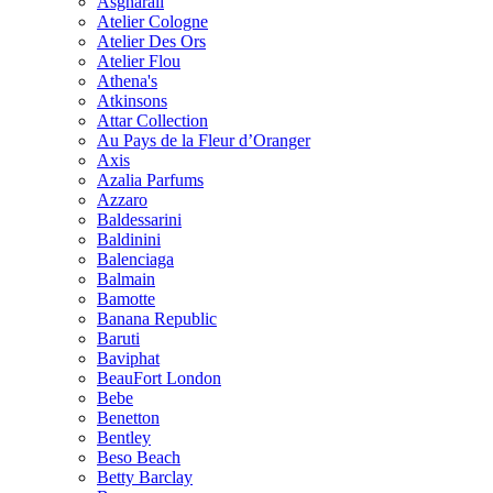
Asgharali
Atelier Cologne
Atelier Des Ors
Atelier Flou
Athena's
Atkinsons
Attar Collection
Au Pays de la Fleur d’Oranger
Axis
Azalia Parfums
Azzaro
Baldessarini
Baldinini
Balenciaga
Balmain
Bamotte
Banana Republic
Baruti
Baviphat
BeauFort London
Bebe
Benetton
Bentley
Beso Beach
Betty Barclay