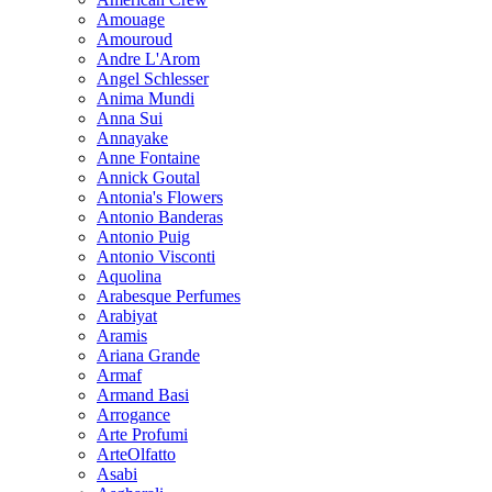
Amouage
Amouroud
Andre L'Arom
Angel Schlesser
Anima Mundi
Anna Sui
Annayake
Anne Fontaine
Annick Goutal
Antonia's Flowers
Antonio Banderas
Antonio Puig
Antonio Visconti
Aquolina
Arabesque Perfumes
Arabiyat
Aramis
Ariana Grande
Armaf
Armand Basi
Arrogance
Arte Profumi
ArteOlfatto
Asabi