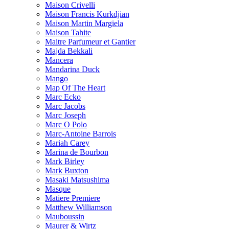
Maison Crivelli
Maison Francis Kurkdjian
Maison Martin Margiela
Maison Tahite
Maitre Parfumeur et Gantier
Majda Bekkali
Mancera
Mandarina Duck
Mango
Map Of The Heart
Marc Ecko
Marc Jacobs
Marc Joseph
Marc O Polo
Marc-Antoine Barrois
Mariah Carey
Marina de Bourbon
Mark Birley
Mark Buxton
Masaki Matsushima
Masque
Matiere Premiere
Matthew Williamson
Mauboussin
Maurer & Wirtz