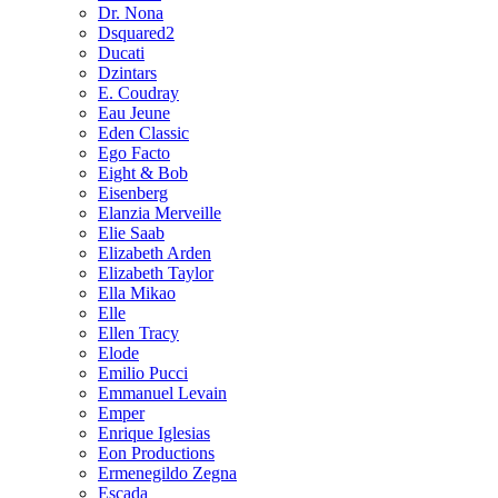
Dr. Nona
Dsquared2
Ducati
Dzintars
E. Coudray
Eau Jeune
Eden Classic
Ego Facto
Eight & Bob
Eisenberg
Elanzia Merveille
Elie Saab
Elizabeth Arden
Elizabeth Taylor
Ella Mikao
Elle
Ellen Tracy
Elode
Emilio Pucci
Emmanuel Levain
Emper
Enrique Iglesias
Eon Productions
Ermenegildo Zegna
Escada