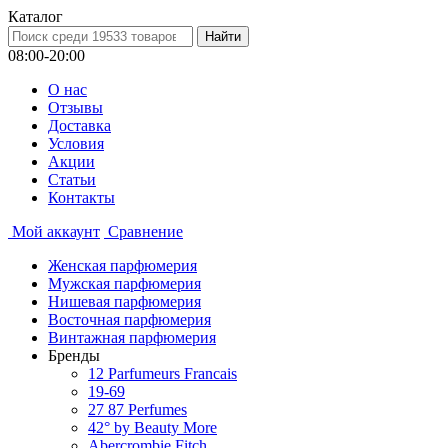
Каталог
08:00-20:00
О нас
Отзывы
Доставка
Условия
Aкции
Статьи
Контакты
Мой аккаунт
Сравнение
Женская парфюмерия
Мужская парфюмерия
Нишевая парфюмерия
Восточная парфюмерия
Винтажная парфюмерия
Бренды
12 Parfumeurs Francais
19-69
27 87 Perfumes
42° by Beauty More
Abercrombie Fitch