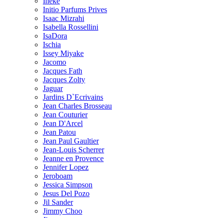
Ineke
Initio Parfums Prives
Isaac Mizrahi
Isabella Rossellini
IsaDora
Ischia
Issey Miyake
Jacomo
Jacques Fath
Jacques Zolty
Jaguar
Jardins D`Ecrivains
Jean Charles Brosseau
Jean Couturier
Jean D'Arcel
Jean Patou
Jean Paul Gaultier
Jean-Louis Scherrer
Jeanne en Provence
Jennifer Lopez
Jeroboam
Jessica Simpson
Jesus Del Pozo
Jil Sander
Jimmy Choo