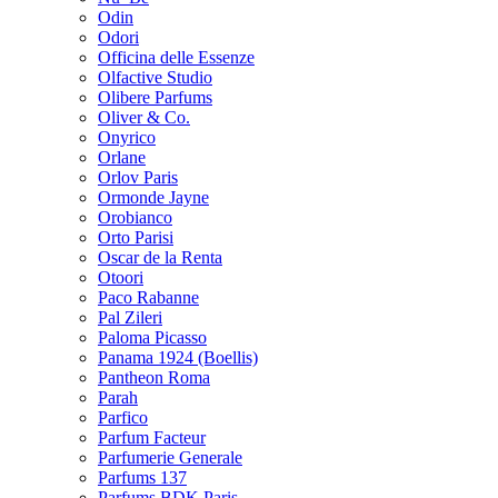
Odin
Odori
Officina delle Essenze
Olfactive Studio
Olibere Parfums
Oliver & Co.
Onyrico
Orlane
Orlov Paris
Ormonde Jayne
Orobianco
Orto Parisi
Oscar de la Renta
Otoori
Paco Rabanne
Pal Zileri
Paloma Picasso
Panama 1924 (Boellis)
Pantheon Roma
Parah
Parfico
Parfum Facteur
Parfumerie Generale
Parfums 137
Parfums BDK Paris