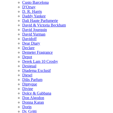
Custo Barcelona
D'Orsay
D. R. Harris
Daddy Yankee
Dali Haute Parfumerie
David & Victoria Beckham
David Jourquin
David Yurman
Davidoff
Dear Diary
Declare
Demeter Fragrance
Depot
Derek Lam 10 Crosby
Desigual
Diadema Exclusif
Diesel
Dilis Parfum
Diptyque
Divine
Dolce & Gabbana
Don Algodon
Donna Karan
Dorin
Dr. Gritti