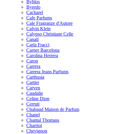
Byblos
Byredo
Cacharel
Cafe Parfums
Cale Fragranze d'Autore
Calvin Klein
Calypso Christiane Celle
Canali
Carla Fracci
Carner Barcelona
Carolina Herrera
Caron
Carrera
Carrera Jeans Parfums
Carthusia
Cartier
Carven
Caudalie
Celine Dion
Cerruti
Chabaud Maison de Parfum
Chanel
Chantal Thomass
Charriol
Chevignon