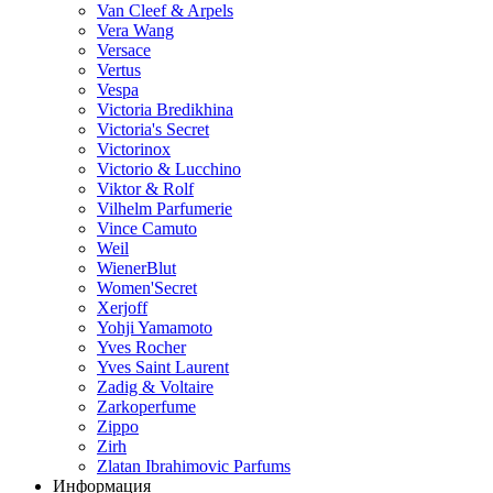
Van Cleef & Arpels
Vera Wang
Versace
Vertus
Vespa
Victoria Bredikhina
Victoria's Secret
Victorinox
Victorio & Lucchino
Viktor & Rolf
Vilhelm Parfumerie
Vince Camuto
Weil
WienerBlut
Women'Secret
Xerjoff
Yohji Yamamoto
Yves Rocher
Yves Saint Laurent
Zadig & Voltaire
Zarkoperfume
Zippo
Zirh
Zlatan Ibrahimovic Parfums
Информация