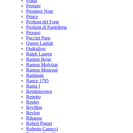
Prada
Premier
Premiere Note
Prince
Profumi del Forte
Profumi di Pantelleria
Proraso
Puccini Paris
Queen Latifah
Quiksilver
Ralph Lauren
Ramon Bejar
Ramon Molvizar
Ramon Monegal
Rampage
Rance 1795
Rania J
Reminiscence
Repetto
Replay
Revillon
Revlon
Rihanna
Robert Piguet
Roberto Capucci