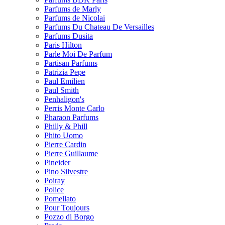
Parfums de Marly
Parfums de Nicolai
Parfums Du Chateau De Versailles
Parfums Dusita
Paris Hilton
Parle Moi De Parfum
Partisan Parfums
Patrizia Pepe
Paul Emilien
Paul Smith
Penhaligon's
Perris Monte Carlo
Pharaon Parfums
Philly & Phill
Phito Uomo
Pierre Cardin
Pierre Guillaume
Pineider
Pino Silvestre
Poiray
Police
Pomellato
Pour Toujours
Pozzo di Borgo