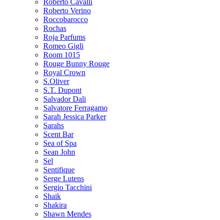
Roberto Cavalli
Roberto Verino
Roccobarocco
Rochas
Roja Parfums
Romeo Gigli
Room 1015
Rouge Bunny Rouge
Royal Crown
S.Oliver
S.T. Dupont
Salvador Dali
Salvatore Ferragamo
Sarah Jessica Parker
Sarahs
Scent Bar
Sea of Spa
Sean John
Sel
Sentifique
Serge Lutens
Sergio Tacchini
Shaik
Shakira
Shawn Mendes