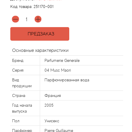
Код товара:
251170-001
Agonist
Aigner
ПРЕДЗАКАЗ
Aj Arabia (Widian)
Основные характеристики
Ajmal
Бренд
Parfumerie Generale
Серия
04 Musc Maori
Al Haramain
Вид
Парфюмированная вода
продукции
Al Jazeera
Страна
Франция
Alaia Paris
Год начала
2005
выпуска
Alexander McQueen
Пол
Унисекс
Парфюмер
Pierre Guillaume