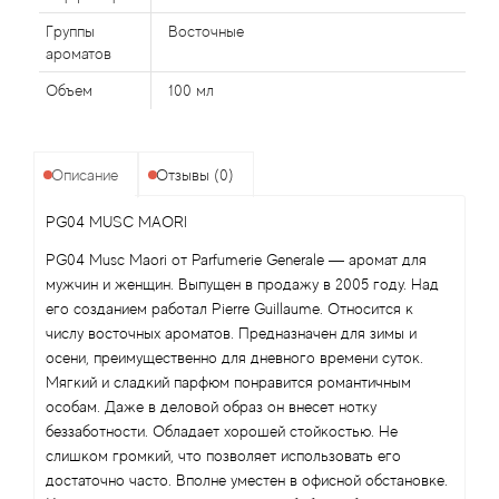
Alexandre Barthet
Группы
Восточные
Alexandre J
ароматов
Объем
100 мл
Alfred Dunhill
Alyson Oldoini
Описание
Отзывы (0)
Alyssa Ashley
PG04 MUSC MAORI
PG04 Musc Maori от Parfumerie Generale — аромат для
American Crew
мужчин и женщин. Выпущен в продажу в 2005 году. Над
его созданием работал Pierre Guillaume. Относится к
Amouage
числу восточных ароматов. Предназначен для зимы и
осени, преимущественно для дневного времени суток.
Мягкий и сладкий парфюм понравится романтичным
Amouroud
особам. Даже в деловой образ он внесет нотку
беззаботности. Обладает хорошей стойкостью. Не
Andre L'Arom
слишком громкий, что позволяет использовать его
достаточно часто. Вполне уместен в офисной обстановке.