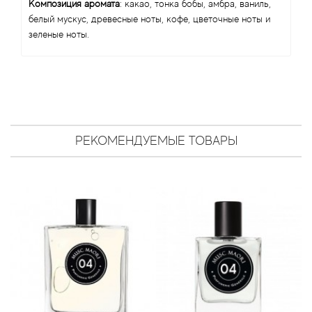
Angel Schlesser
Композиция аромата
: какао, тонка бобы, амбра, ваниль,
белый мускус, древесные ноты, кофе, цветочные ноты и
зеленые ноты.
Anima Mundi
Anna Sui
Annayake
Anne Fontaine
РЕКОМЕНДУЕМЫЕ ТОВАРЫ
Annick Goutal
Antonia's Flowers
Antonio Banderas
Antonio Puig