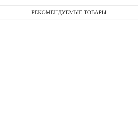
РЕКОМЕНДУЕМЫЕ ТОВАРЫ
Agent Provocateur Petale Noir пробник 1.5 мл
49 грн
30 грн
Agent Provocateur Electric тестер (парфюмированная вода) 100 мл
518 грн