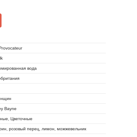
Provocateur
lk
мированная вода
обритания
енщин
ey Bayne
чные, Цветочные
ин, розовый перец, лимон, можжевельник