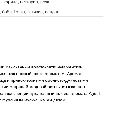
, корица, нектарин, роза
, бобы Тонка, ветивер, сандал
л
eur. Изысканный аристократичный женский
имся, как нежный шелк, ароматом. Аромат
ерца и пряно-хвойными смолисто-джиновыми
атисто-пряной медовой розы и изысканного
Обволакивающий чувственный шлейф аромата Agent
 сексуальным мускусным акцентом.