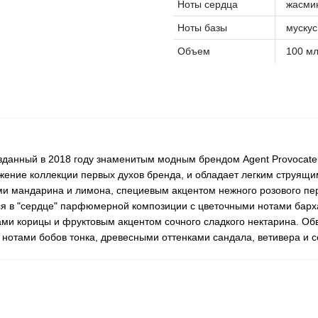
Ноты сердца
жасмин
Ноты базы
мускус
Объем
100 м
 созданный в 2018 году знаменитым модным брендом Agent Provocat
лжение коллекции первых духов бренда, и обладает легким струящ
и мандарина и лимона, специевым акцентом нежного розового п
я в "сердце" парфюмерной композиции с цветочными нотами барх
ами корицы и фруктовым акцентом сочного сладкого нектарина. 
и нотами бобов тонка, древесными оттенками сандала, ветивера и