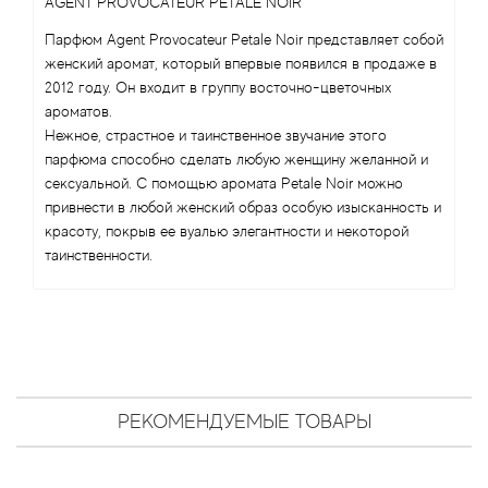
Antonio Visconti
AGENT PROVOCATEUR PETALE NOIR
Парфюм Agent Provocateur Petale Noir представляет собой
Aquolina
женский аромат, который впервые появился в продаже в
2012 году. Он входит в группу восточно-цветочных
Arabesque Perfumes
ароматов.
Нежное, страстное и таинственное звучание этого
парфюма способно сделать любую женщину желанной и
Arabiyat
сексуальной. С помощью аромата Petale Noir можно
привнести в любой женский образ особую изысканность и
Aramis
красоту, покрыв ее вуалью элегантности и некоторой
таинственности.
Ariana Grande
Armaf
Armand Basi
РЕКОМЕНДУЕМЫЕ ТОВАРЫ
Arrogance