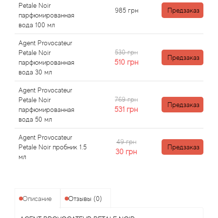
Angel Schlesser
Petale Noir
985
грн
Предзаказ
парфюмированная
Anima Mundi
вода 100 мл
Agent Provocateur
Anna Sui
530 грн
Petale Noir
Предзаказ
510
грн
парфюмированная
вода 30 мл
Annayake
Agent Provocateur
Anne Fontaine
769 грн
Petale Noir
Предзаказ
531
грн
парфюмированная
вода 50 мл
Annick Goutal
Agent Provocateur
49 грн
Antonia's Flowers
Petale Noir пробник 1.5
Предзаказ
30
грн
мл
Antonio Banderas
Antonio Puig
Описание
Отзывы (0)