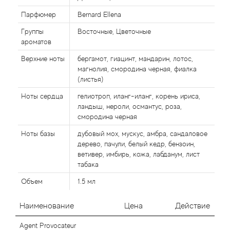
Alexandre Barthet
Парфюмер
Bernard Ellena
Alexandre J
Группы
Восточные, Цветочные
ароматов
Alfred Dunhill
Верхние ноты
бергамот, гиацинт, мандарин, лотос,
магнолия, смородина черная, фиалка
Alyson Oldoini
(листья)
Ноты сердца
гелиотроп, иланг-иланг, корень ириса,
Alyssa Ashley
ландыш, нероли, османтус, роза,
смородина черная
American Crew
Ноты базы
дубовый мох, мускус, амбра, сандаловое
дерево, пачули, белый кедр, бензоин,
Amouage
ветивер, имбирь, кожа, лабданум, лист
табака
Amouroud
Объем
1.5 мл
Andre L'Arom
Наименование
Цена
Действие
Agent Provocateur