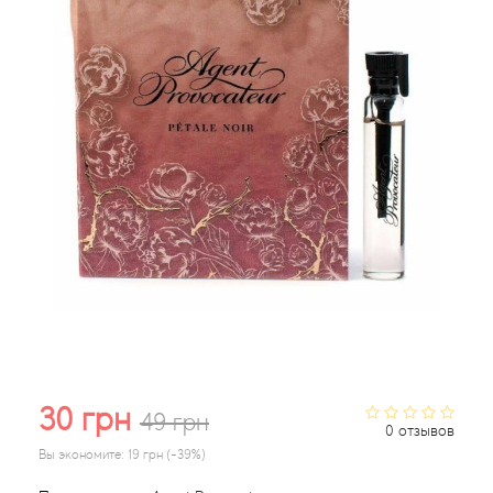
Acqua di Parma
Acqua di Sardegna
Adidas
Aedes de Venustas
Aerin Lauder
Affinessence
Afnan
30 грн
49 грн
0 отзывов
Agatha Ruiz de la Prada
Вы экономите:
19 грн (-39%)
Agent Provocateur