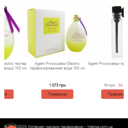
Arte Profumi
ArteOlfatto
Asabi
Asgharali
Atelier Cologne
c тестер
Agent Provocateur Electric
Agent Provocateur пробник 1.5
 100 мл
парфюмированная вода 100 мл
Atelier Des Ors
1 073 грн
51 грн
34 грн
Atelier Flou
Предзаказ
Предзаказ
Athena's
Atkinsons
© 2014-2026 Интернет магазин парфюмерии -
Intense.com.ua