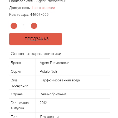
Производитель:
Agent Provocateur
Доступность:
Нет в наличии
Agonist
Код товара:
44606-005
Aigner
Aj Arabia (Widian)
ПРЕДЗАКАЗ
Ajmal
Основные характеристики
Бренд
Agent Provocateur
Al Haramain
Серия
Petale Noir
Al Jazeera
Вид
Парфюмированная вода
продукции
Alaia Paris
Страна
Великобритания
Год начала
2012
Alexander McQueen
выпуска
Пол
Для женщин