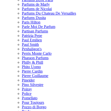
Parfums de Marly
Parfums de Nicolai
Parfums Du Chateau De Versailles
Parfums Dusita
Paris Hilton
Parle Moi De Parfum
Partisan Parfums
Patrizia Pepe
Paul Emilien
Paul Smith
Penhaligon's
Perris Monte Carlo
Pharaon Parfums
Philly & Phill
Phito Uomo
Pierre Cardin
Pierre Guillaume
Pineider
Pino Silvestre
Poiray
Police
Pomellato
Pour Toujours
Pozzo di Borgo