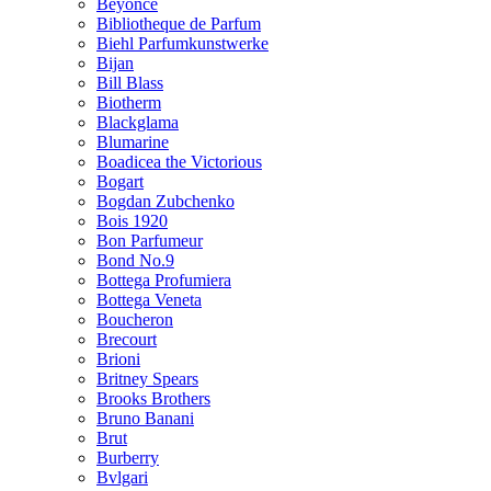
Beyonce
Bibliotheque de Parfum
Biehl Parfumkunstwerke
Bijan
Bill Blass
Biotherm
Blackglama
Blumarine
Boadicea the Victorious
Bogart
Bogdan Zubchenko
Bois 1920
Bon Parfumeur
Bond No.9
Bottega Profumiera
Bottega Veneta
Boucheron
Brecourt
Brioni
Britney Spears
Brooks Brothers
Bruno Banani
Brut
Burberry
Bvlgari