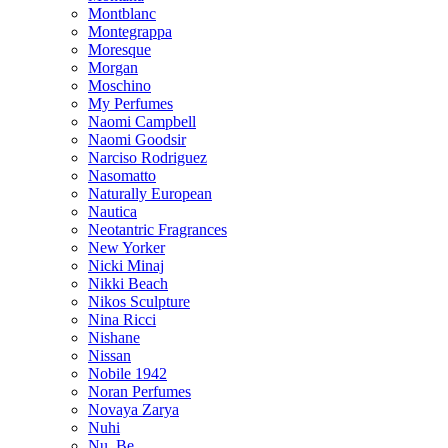
Montblanc
Montegrappa
Moresque
Morgan
Moschino
My Perfumes
Naomi Campbell
Naomi Goodsir
Narciso Rodriguez
Nasomatto
Naturally European
Nautica
Neotantric Fragrances
New Yorker
Nicki Minaj
Nikki Beach
Nikos Sculpture
Nina Ricci
Nishane
Nissan
Nobile 1942
Noran Perfumes
Novaya Zarya
Nuhi
Nu_Be