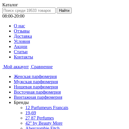
Каталог
08:00-20:00
О нас
Отзывы
Доставка
Условия
Aкции
Статьи
Контакты
Мой аккаунт
Сравнение
Женская парфюмерия
Мужская парфюмерия
Нишевая парфюмерия
Восточная парфюмерия
Винтажная парфюмерия
Бренды
12 Parfumeurs Francais
19-69
27 87 Perfumes
42° by Beauty More
Abercrombie Fitch