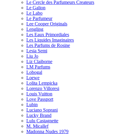
Le Cercle des Parfumeurs Createurs
Le Galion
Le Labo
Le Parfumeur
Lee Cooper Originals
Lengling
Les Eaux Primordiales
Les Liquides Imaginaires
Les Parfums de Rosine
Lesia Semi
Liu Jo
Liz Claiborne
LM Parfums
Lobogal
Loewe
Lolita Lempicka
Lorenzo Villoresi
Louis Vuitton
Love Passport
Lubin
Luciano Soprani
Lucky Brand
Lulu Castagnette
M. Micallef
Madonna Nudes 1979