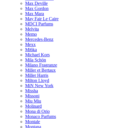
Max Deville
Max Gordon
Max Mara
May Fair Le Caire
MDCI Parfums
Melvita
Memo
Mercedes-Benz
Mexx
Mi6ka
Michael Kors
Mila Schön
Milano Fragranze
Miller et Bertaux
Miller Harris
Milton Lloyd
MiN New York
Missha
Missoni
Miu Miu
Molinard
Mona di Orio
Monaco Parfums
Montale
Montana