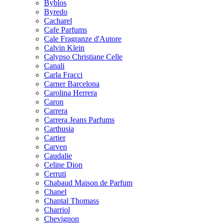
Byblos
Byredo
Cacharel
Cafe Parfums
Cale Fragranze d'Autore
Calvin Klein
Calypso Christiane Celle
Canali
Carla Fracci
Carner Barcelona
Carolina Herrera
Caron
Carrera
Carrera Jeans Parfums
Carthusia
Cartier
Carven
Caudalie
Celine Dion
Cerruti
Chabaud Maison de Parfum
Chanel
Chantal Thomass
Charriol
Chevignon