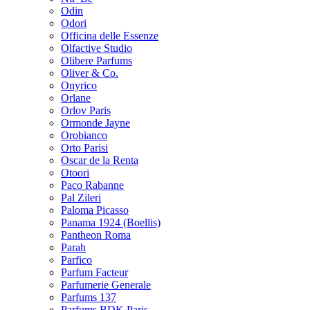
Odin
Odori
Officina delle Essenze
Olfactive Studio
Olibere Parfums
Oliver & Co.
Onyrico
Orlane
Orlov Paris
Ormonde Jayne
Orobianco
Orto Parisi
Oscar de la Renta
Otoori
Paco Rabanne
Pal Zileri
Paloma Picasso
Panama 1924 (Boellis)
Pantheon Roma
Parah
Parfico
Parfum Facteur
Parfumerie Generale
Parfums 137
Parfums BDK Paris