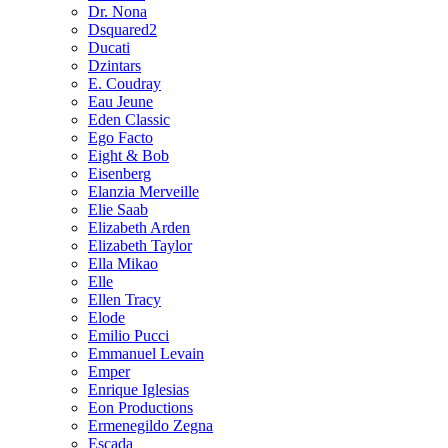
Dr. Nona
Dsquared2
Ducati
Dzintars
E. Coudray
Eau Jeune
Eden Classic
Ego Facto
Eight & Bob
Eisenberg
Elanzia Merveille
Elie Saab
Elizabeth Arden
Elizabeth Taylor
Ella Mikao
Elle
Ellen Tracy
Elode
Emilio Pucci
Emmanuel Levain
Emper
Enrique Iglesias
Eon Productions
Ermenegildo Zegna
Escada