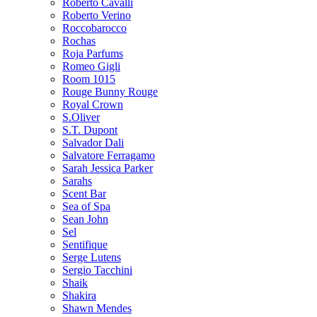
Roberto Cavalli
Roberto Verino
Roccobarocco
Rochas
Roja Parfums
Romeo Gigli
Room 1015
Rouge Bunny Rouge
Royal Crown
S.Oliver
S.T. Dupont
Salvador Dali
Salvatore Ferragamo
Sarah Jessica Parker
Sarahs
Scent Bar
Sea of Spa
Sean John
Sel
Sentifique
Serge Lutens
Sergio Tacchini
Shaik
Shakira
Shawn Mendes