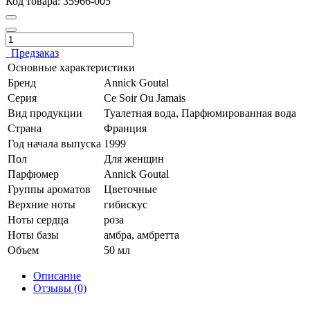
Код товара:
35966-005
Предзаказ
Основные характеристики
Бренд
Annick Goutal
Серия
Ce Soir Ou Jamais
Вид продукции
Туалетная вода, Парфюмированная вода
Страна
Франция
Год начала выпуска
1999
Пол
Для женщин
Парфюмер
Annick Goutal
Группы ароматов
Цветочные
Верхние ноты
гибискус
Ноты сердца
роза
Ноты базы
амбра, амбретта
Объем
50 мл
Описание
Отзывы (0)