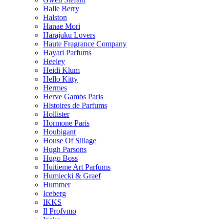
Halle Berry
Halston
Hanae Mori
Harajuku Lovers
Haute Fragrance Company
Hayari Parfums
Heeley
Heidi Klum
Hello Kitty
Hermes
Herve Gambs Paris
Histoires de Parfums
Hollister
Hormone Paris
Houbigant
House Of Sillage
Hugh Parsons
Hugo Boss
Huitieme Art Parfums
Humiecki & Graef
Hummer
Iceberg
IKKS
Il Profvmo