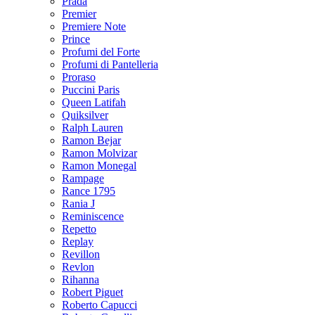
Prada
Premier
Premiere Note
Prince
Profumi del Forte
Profumi di Pantelleria
Proraso
Puccini Paris
Queen Latifah
Quiksilver
Ralph Lauren
Ramon Bejar
Ramon Molvizar
Ramon Monegal
Rampage
Rance 1795
Rania J
Reminiscence
Repetto
Replay
Revillon
Revlon
Rihanna
Robert Piguet
Roberto Capucci