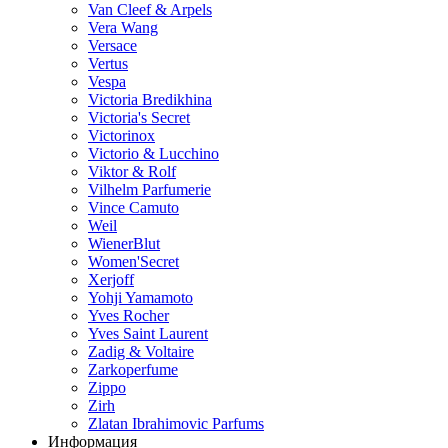
Van Cleef & Arpels
Vera Wang
Versace
Vertus
Vespa
Victoria Bredikhina
Victoria's Secret
Victorinox
Victorio & Lucchino
Viktor & Rolf
Vilhelm Parfumerie
Vince Camuto
Weil
WienerBlut
Women'Secret
Xerjoff
Yohji Yamamoto
Yves Rocher
Yves Saint Laurent
Zadig & Voltaire
Zarkoperfume
Zippo
Zirh
Zlatan Ibrahimovic Parfums
Информация