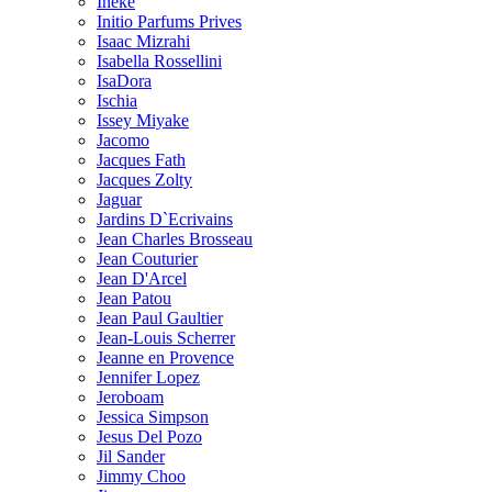
Ineke
Initio Parfums Prives
Isaac Mizrahi
Isabella Rossellini
IsaDora
Ischia
Issey Miyake
Jacomo
Jacques Fath
Jacques Zolty
Jaguar
Jardins D`Ecrivains
Jean Charles Brosseau
Jean Couturier
Jean D'Arcel
Jean Patou
Jean Paul Gaultier
Jean-Louis Scherrer
Jeanne en Provence
Jennifer Lopez
Jeroboam
Jessica Simpson
Jesus Del Pozo
Jil Sander
Jimmy Choo