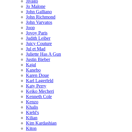
Jivago
Jo Malone
John Galliano
John Richmond
John Varvatos
Joop
Jovoy Paris
Judith Leiber
Juicy Couture
Jul et Mad
Juliette Has A Gun
Justin Bieber
Kajal
Kanebo
Karen Doue
Karl Lagerfeld
Katy Perry
Keiko Mecheri
Kenneth Cole
Kenzo
Khalis
Kiehl's
Kilian
Kim Kardashian
Kiton