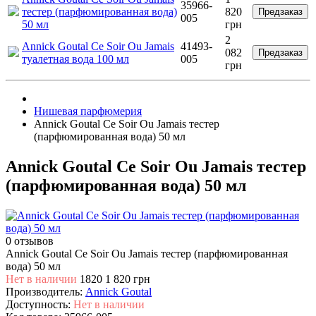
35966-
тестер (парфюмированная вода)
820
Предзаказ
005
50 мл
грн
2
Annick Goutal Ce Soir Ou Jamais
41493-
082
Предзаказ
туалетная вода 100 мл
005
грн
Нишевая парфюмерия
Annick Goutal Ce Soir Ou Jamais тестер
(парфюмированная вода) 50 мл
Annick Goutal Ce Soir Ou Jamais тестер
(парфюмированная вода) 50 мл
0 отзывов
Annick Goutal Ce Soir Ou Jamais тестер (парфюмированная
вода) 50 мл
Нет в наличии
1820
1 820 грн
Производитель:
Annick Goutal
Доступность:
Нет в наличии