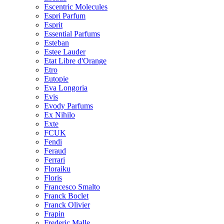
Escentric Molecules
Espri Parfum
Esprit
Essential Parfums
Esteban
Estee Lauder
Etat Libre d'Orange
Etro
Eutopie
Eva Longoria
Evis
Evody Parfums
Ex Nihilo
Exte
FCUK
Fendi
Feraud
Ferrari
Floraiku
Floris
Francesco Smalto
Franck Boclet
Franck Olivier
Frapin
Frederic Malle