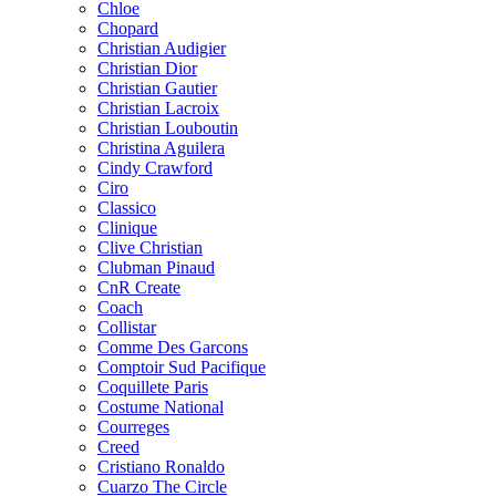
Chloe
Chopard
Christian Audigier
Christian Dior
Christian Gautier
Christian Lacroix
Christian Louboutin
Christina Aguilera
Cindy Crawford
Ciro
Classico
Clinique
Clive Christian
Clubman Pinaud
CnR Create
Coach
Collistar
Comme Des Garcons
Comptoir Sud Pacifique
Coquillete Paris
Costume National
Courreges
Creed
Cristiano Ronaldo
Cuarzo The Circle