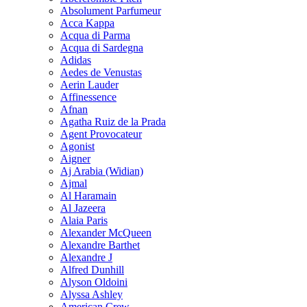
Absolument Parfumeur
Acca Kappa
Acqua di Parma
Acqua di Sardegna
Adidas
Aedes de Venustas
Aerin Lauder
Affinessence
Afnan
Agatha Ruiz de la Prada
Agent Provocateur
Agonist
Aigner
Aj Arabia (Widian)
Ajmal
Al Haramain
Al Jazeera
Alaia Paris
Alexander McQueen
Alexandre Barthet
Alexandre J
Alfred Dunhill
Alyson Oldoini
Alyssa Ashley
American Crew