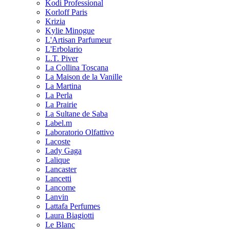
Kodi Professional
Korloff Paris
Krizia
Kylie Minogue
L'Artisan Parfumeur
L'Erbolario
L.T. Piver
La Collina Toscana
La Maison de la Vanille
La Martina
La Perla
La Prairie
La Sultane de Saba
Label.m
Laboratorio Olfattivo
Lacoste
Lady Gaga
Lalique
Lancaster
Lancetti
Lancome
Lanvin
Lattafa Perfumes
Laura Biagiotti
Le Blanc