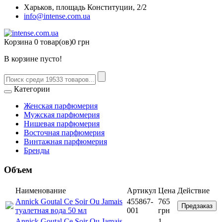
Харьков, площадь Конституции, 2/2
info@intense.com.ua
Корзина
0 товар(ов)
0 грн
В корзине пусто!
Категории
Женская парфюмерия
Мужская парфюмерия
Нишевая парфюмерия
Восточная парфюмерия
Винтажная парфюмерия
Бренды
Объем
Наименование
Артикул
Цена
Действие
Annick Goutal Ce Soir Ou Jamais
455867-
765
Предзаказ
туалетная вода 50 мл
001
грн
Annick Goutal Ce Soir Ou Jamais
1