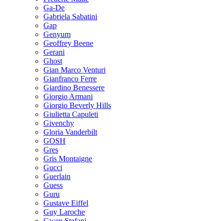
Ga-De
Gabriela Sabatini
Gap
Genyum
Geoffrey Beene
Gerani
Ghost
Gian Marco Venturi
Gianfranco Ferre
Giardino Benessere
Giorgio Armani
Giorgio Beverly Hills
Giulietta Capuleti
Givenchy
Gloria Vanderbilt
GOSH
Gres
Gris Montaigne
Gucci
Guerlain
Guess
Guru
Gustave Eiffel
Guy Laroche
Gwen Stefani