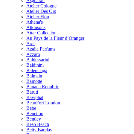
Asgharali
Atelier Cologne
Atelier Des Ors
Atelier Flou
Athena's
Atkinsons
Attar Collection
Au Pays de la Fleur d’Oranger
Axis
Azalia Parfums
Azzaro
Baldessarini
Baldinini
Balenciaga
Balmain
Bamotte
Banana Republic
Baruti
Baviphat
BeauFort London
Bebe
Benetton
Bentley
Beso Beach
Betty Barclay