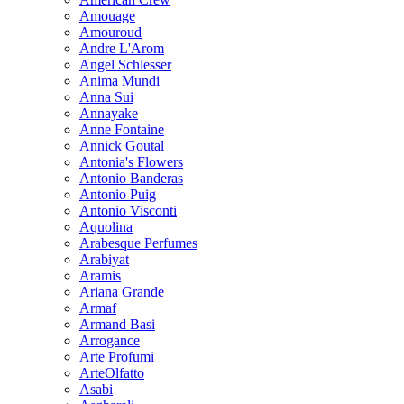
Amouage
Amouroud
Andre L'Arom
Angel Schlesser
Anima Mundi
Anna Sui
Annayake
Anne Fontaine
Annick Goutal
Antonia's Flowers
Antonio Banderas
Antonio Puig
Antonio Visconti
Aquolina
Arabesque Perfumes
Arabiyat
Aramis
Ariana Grande
Armaf
Armand Basi
Arrogance
Arte Profumi
ArteOlfatto
Asabi