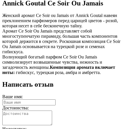
Annick Goutal Ce Soir Ou Jamais
Женский аромат Ce Soir ou Jamais от Annick Goutal навеян
преклонением парфюмеров перед царицей цветов - розой,
которая несет в себе бесконечную тайну.
Аромат Ce Soir Ou Jamais представляет собой
многоступенчатую пирамиду, большая часть компонентов
которой держится в секрете. Роскошная композиция Ce Soir
Ou Jamais основывается на турецкой розе и семенах
гибискуса.
Волнующий богатый парфюм Ce Soir Ou Jamais
символизирует возвышенные чувства, нежность и
загадочность женщины.
Композиция аромата включает
ноты:
гибискус, турецкая роза, амбра и амбретта.
Написать отзыв
Ваше имя:
Достоинства:
Недостатки: