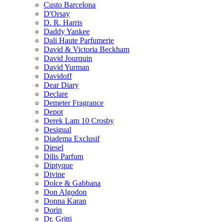
Custo Barcelona
D'Orsay
D. R. Harris
Daddy Yankee
Dali Haute Parfumerie
David & Victoria Beckham
David Jourquin
David Yurman
Davidoff
Dear Diary
Declare
Demeter Fragrance
Depot
Derek Lam 10 Crosby
Desigual
Diadema Exclusif
Diesel
Dilis Parfum
Diptyque
Divine
Dolce & Gabbana
Don Algodon
Donna Karan
Dorin
Dr. Gritti