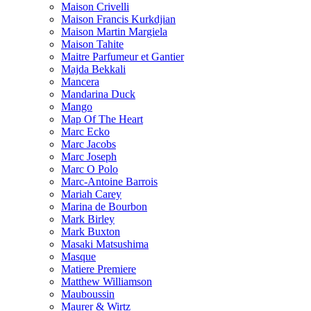
Maison Crivelli
Maison Francis Kurkdjian
Maison Martin Margiela
Maison Tahite
Maitre Parfumeur et Gantier
Majda Bekkali
Mancera
Mandarina Duck
Mango
Map Of The Heart
Marc Ecko
Marc Jacobs
Marc Joseph
Marc O Polo
Marc-Antoine Barrois
Mariah Carey
Marina de Bourbon
Mark Birley
Mark Buxton
Masaki Matsushima
Masque
Matiere Premiere
Matthew Williamson
Mauboussin
Maurer & Wirtz