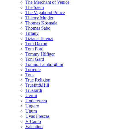
The Merchant of Venice
The Saem
The Vagabond Prince
Thierry Mugler
Thomas Kosmala
Thomas Sabo
Tiffany
Tiziana Terenzi
Tom Daxon
Tom Ford
Tommy Hilfiger
Toni Gard
Tonino Lamborghini
Torrente
Tous
True Religion
Truefitt&Hill
Trussardi
Uermi
Undergreen
Ungaro
Unum
Uvas Frescas
V Canto
Valentino