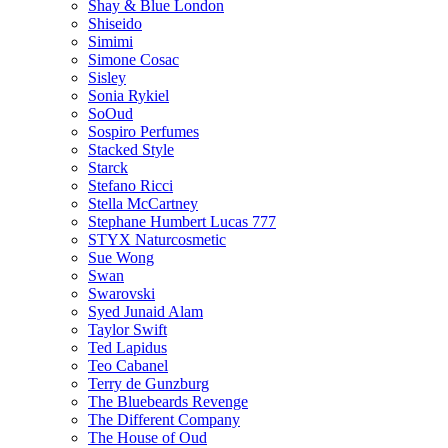
Shay & Blue London
Shiseido
Simimi
Simone Cosac
Sisley
Sonia Rykiel
SoOud
Sospiro Perfumes
Stacked Style
Starck
Stefano Ricci
Stella McCartney
Stephane Humbert Lucas 777
STYX Naturсosmetic
Sue Wong
Swan
Swarovski
Syed Junaid Alam
Taylor Swift
Ted Lapidus
Teo Cabanel
Terry de Gunzburg
The Bluebeards Revenge
The Different Company
The House of Oud