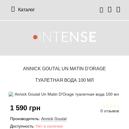
Каталог
12 Parfumeurs Francais
О нас
Мой аккаунт
19-69
Отзывы
История заказов
ANNICK GOUTAL UN MATIN D'ORAGE
27 87 Perfumes
Доставка
Рассылка новостей
ТУАЛЕТНАЯ ВОДА 100 МЛ
42° by Beauty More
Условия
Abercrombie Fitch
Aкции
1 590 грн
0 отзывов
Absolument Parfumeur
Контакты
Производитель:
Annick Goutal
Доступность:
Нет в наличии
Acca Kappa
Статьи