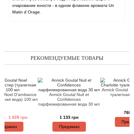
Angel Schlesser
очарование юности - в одном флаконе аромата Un
Matin d`Orage.
Anima Mundi
Anna Sui
Annayake
РЕКОМЕНДУЕМЫЕ ТОВАРЫ
Anne Fontaine
Annick Goutal
Antonia's Flowers
Annick Goutal Eau de 
el D'ambiance
Annick Goutal Nuit et
туалетная вода 5
 вода) 100 мл
Confidences
парфюмированная вода 30 мл
Antonio Banderas
768 грн
 028 грн
1 133 грн
Antonio Puig
Предзаказ
каз
Предзаказ