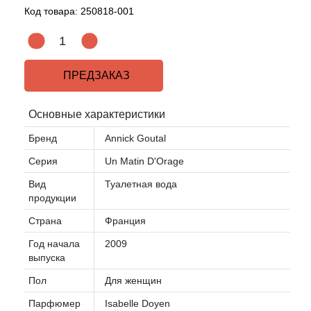
Код товара:
250818-001
Acqua di Parma
Acqua di Sardegna
ПРЕДЗАКАЗ
Adidas
Основные характеристики
Aedes de Venustas
Бренд
Annick Goutal
Серия
Un Matin D'Orage
Aerin Lauder
Вид
Туалетная вода
продукции
Affinessence
Страна
Франция
Afnan
Год начала
2009
выпуска
Agatha Ruiz de la Prada
Пол
Для женщин
Парфюмер
Isabelle Doyen
Agent Provocateur