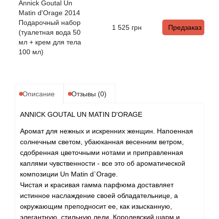
Alexandre Barthet
Annick Goutal Un
Matin d'Orage 2014
Подарочный набор
Alexandre J
1 525
грн
Предзаказ
(туалетная вода 50
мл + крем для тела
Alfred Dunhill
100 мл)
Alyson Oldoini
Описание
Отзывы (0)
Alyssa Ashley
ANNICK GOUTAL UN MATIN D'ORAGE
American Crew
Аромат для нежных и искренних женщин. Напоенная
солнечным светом, убаюканная весенним ветром,
Amouage
сдобренная цветочными нотами и приправленная
каплями чувственности - все это об ароматической
Amouroud
композиции Un Matin d`Orage.
Чистая и красивая гамма парфюма доставляет
Andre L'Arom
истинное наслаждение своей обладательнице, а
окружающим преподносит ее, как изысканную,
элегантную, стильную леди. Королевский шарм и