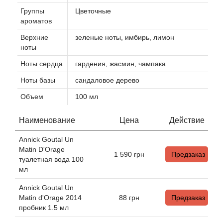
Группы
Цветочные
ароматов
Agonist
Верхние
зеленые ноты, имбирь, лимон
ноты
Aigner
Ноты сердца
гардения, жасмин, чампака
Aj Arabia (Widian)
Ноты базы
сандаловое дерево
Объем
100 мл
Ajmal
Наименование
Цена
Действие
Al Haramain
Annick Goutal Un
Al Jazeera
Matin D'Orage
1 590
грн
Предзаказ
туалетная вода 100
мл
Alaia Paris
Annick Goutal Un
Alexander McQueen
Matin d'Orage 2014
88
грн
Предзаказ
пробник 1.5 мл