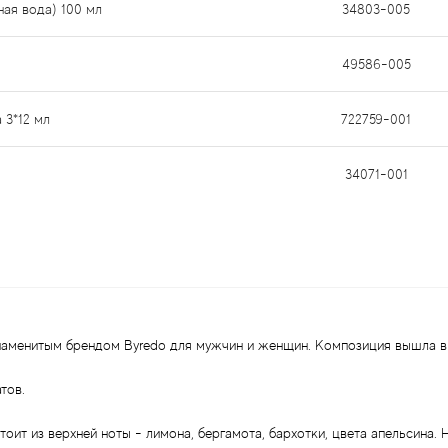
ная вода) 100 мл
34803-005
49586-005
 3*12 мл
722759-001
34071-001
 знаменитым брендом Byredo для мужчин и женщин. Композиция вышла в 
тов.
тоит из верхней ноты - лимона, бергамота, бархотки, цвета апельсина.