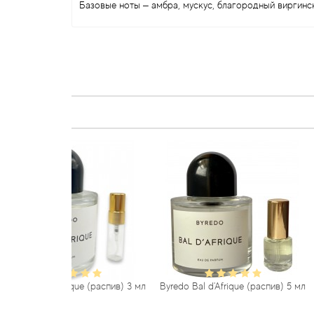
Базовые ноты – амбра, мускус, благородный виргинск
ique (распив) 3 мл
Byredo Bal d'Afrique (распив) 5 мл
Byredo Bal d'Af