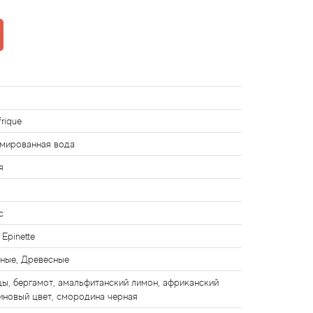
frique
мированная вода
я
с
Epinette
ные, Древесные
цы, бергамот, амальфитанский лимон, африканский
иновый цвет, смородина черная