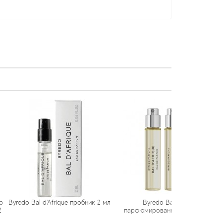
Afrique пробник 2 мл
Byredo Bal d'Afrique
Byredo Bal d
парфюмированная вода 3*12 мл