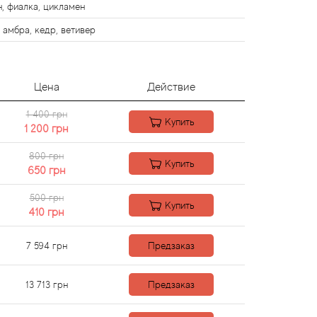
, фиалка, цикламен
 амбра, кедр, ветивер
Цена
Действие
1 400 грн
Купить
1 200
грн
800 грн
Купить
650
грн
500 грн
Купить
410
грн
7 594
грн
Предзаказ
13 713
грн
Предзаказ