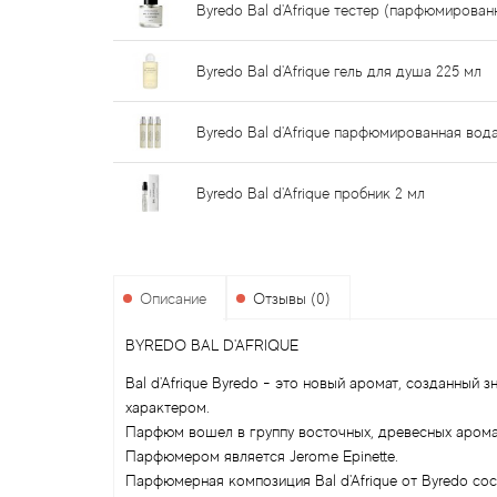
Byredo Bal d'Afrique тестер (парфюмирован
Byredo Bal d'Afrique гель для душа 225 мл
Byredo Bal d'Afrique парфюмированная вода
Byredo Bal d'Afrique пробник 2 мл
Описание
Отзывы (0)
BYREDO BAL D'AFRIQUE
Bal d'Afrique Byredo - это новый аромат, созданный
характером.
Парфюм вошел в группу восточных, древесных арома
Парфюмером является Jerome Epinette.
Парфюмерная композиция Bal d'Afrique от Byredo сос