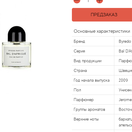
ПРЕДЗАКАЗ
Основные характеристики
Бренд
Byredo
Серия
Bal D'A
Вид продукции
Парфю
Страна
Швеци
Год начала выпуска
2009
Пол
Унисек
Парфюмер
Jerome 
Группы ароматов
Восточ
Верхние ноты
бархат
апельс